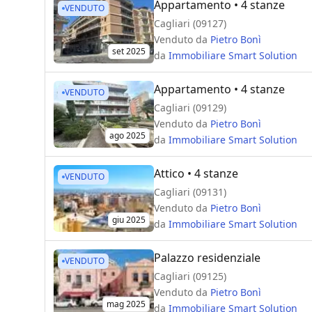
Appartamento
• 4 stanze
VENDUTO
Cagliari (09127)
Venduto da
Pietro Bonì
set 2025
da
Immobiliare Smart Solution
Appartamento
• 4 stanze
VENDUTO
Cagliari (09129)
Venduto da
Pietro Bonì
ago 2025
da
Immobiliare Smart Solution
Attico
• 4 stanze
VENDUTO
Cagliari (09131)
Venduto da
Pietro Bonì
giu 2025
da
Immobiliare Smart Solution
Palazzo residenziale
VENDUTO
Cagliari (09125)
Venduto da
Pietro Bonì
mag 2025
da
Immobiliare Smart Solution