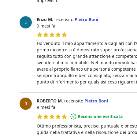
imprevisti.
Enzo M.
recensito
Pietro Bonì
E
9 mesi fa
5 su 5 stelle
Ho venduto il mio appartamento a Cagliari con l’ai
primo incontro si è dimostrato super profession
seguito tutto con grande attenzione e competenz
svendere il mio immobile. Nel mondo immobiliare
avere al proprio fianco una persona competente e
sempre tranquillo e ben consigliato, senza mai a
punto di riferimento per qualsiasi cosa riguardi
ROBERTO M.
recensito
Pietro Bonì
R
9 mesi fa
Recensione verificata
5 su 5 stelle
Ottimo professionista, preciso, puntuale e onesto.
guida nella trattativa e nella risoluzione dei pro