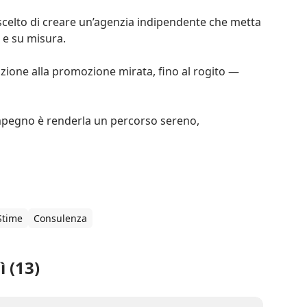
scelto di creare un’agenzia indipendente che metta 
e su misura.

azione alla promozione mirata, fino al rogito — 
mpegno è renderla un percorso sereno, 
Stime
Consulenza
 (13)