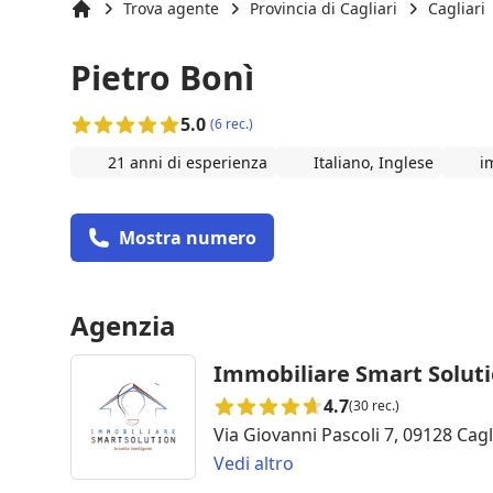
Trova agente
Provincia di Cagliari
Cagliari
Inizio
Pietro Bonì
5.0
(6 rec.)
21 anni di esperienza
Italiano, Inglese
i
Mostra numero
Agenzia
Immobiliare Smart Solut
4.7
(30 rec.)
Via Giovanni Pascoli 7, 09128 Cagl
Vedi altro