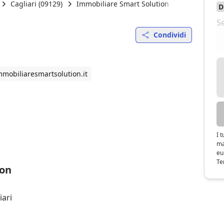
Cagliari (09129)
Immobiliare Smart Solution
Pietro Bonì
Condividi
mmobiliaresmartsolution.it
I 
ma
eu
Te
ion
iari