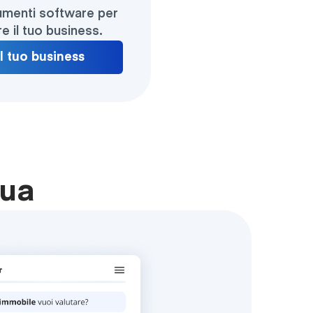
trumenti software per
re il tuo business.
il tuo business
tua