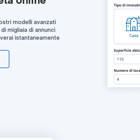
età online
nostri modelli avanzati
di migliaia di annunci
ceverai istantaneamente