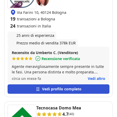
Via Farini 10, 40124 Bologna
19
transazioni a Bologna
24
transazioni in Italia
25 anni di esperienza
Prezzo medio di vendita 378k EUR
Recensito da Umberto C. (Venditore)
Recensione verificata
Agente meravigliosamente sempre presente in tutte
le fasi. Una persona distinta e molto preparata.
Durante la transazione ha lavorato senza invadere i
circa un mese fa
Vedi altro
miei spazi con grandissima professionalità. Consiglio
assolutamente!..
Vedi profilo completo
Tecnocasa Domo Mea
4.7
(40)