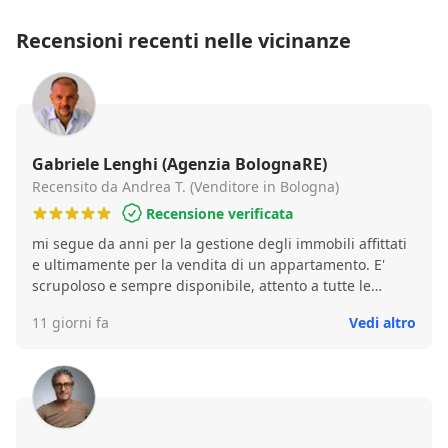
Recensioni recenti nelle vicinanze
Gabriele Lenghi (Agenzia BolognaRE)
Recensito da Andrea T. (Venditore in Bologna)
Recensione verificata
mi segue da anni per la gestione degli immobili affittati
e ultimamente per la vendita di un appartamento. E'
scrupoloso e sempre disponibile, attento a tutte le
problematiche. E risolve velocemente i problemi che
11 giorni fa
Vedi altro
possono insorgere. Lo consiglio vivamente.