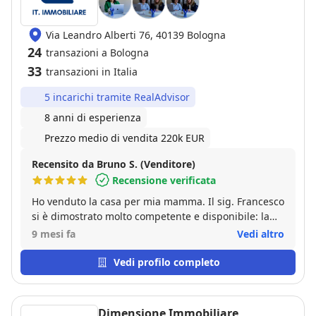
Via Leandro Alberti 76, 40139 Bologna
24
transazioni a Bologna
33
transazioni in Italia
5 incarichi tramite RealAdvisor
8 anni di esperienza
Prezzo medio di vendita 220k EUR
Recensito da Bruno S. (Venditore)
Recensione verificata
Ho venduto la casa per mia mamma. Il sig. Francesco
si è dimostrato molto competente e disponibile: la
vendita è avvenuta velocemente e a ottime
9 mesi fa
Vedi altro
condizioni, e tutta la procedura è stata portata avanti
con grande professionalità. Sono molto soddisfatto
Vedi profilo completo
Dimensione Immobiliare