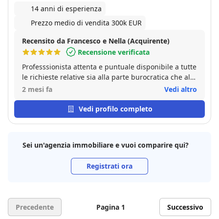
14 anni di esperienza
Prezzo medio di vendita 300k EUR
Recensito da Francesco e Nella (Acquirente)
Recensione verificata
Professsionista attenta e puntuale disponibile a tutte
le richieste relative sia alla parte burocratica che alle
esigenze logistiche. Capace di cogliere anche gli
2 mesi fa
Vedi altro
aspetti emotivi che accompagnano spesso la
compravendita di un immobile. Persona a cui
Vedi profilo completo
rivolgersi con la massima fiducia. Grazie Beatrice
Sei un'agenzia immobiliare e vuoi comparire qui?
Registrati ora
Precedente
Pagina 1
Successivo