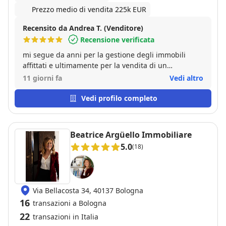
Prezzo medio di vendita 225k EUR
Recensito da Andrea T. (Venditore)
Recensione verificata
mi segue da anni per la gestione degli immobili
affittati e ultimamente per la vendita di un
appartamento. E' scrupoloso e sempre disponibile,
11 giorni fa
Vedi altro
attento a tutte le problematiche. E risolve
velocemente i problemi che possono insorgere. Lo
Vedi profilo completo
consiglio vivamente.
Beatrice Argüello Immobiliare
5.0
(18)
Via Bellacosta 34, 40137 Bologna
16
transazioni a Bologna
22
transazioni in Italia