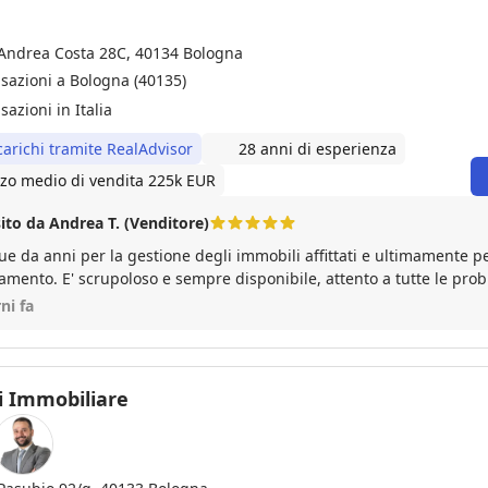
 Andrea Costa 28C, 40134 Bologna
nsazioni a Bologna (40135)
sazioni in Italia
carichi tramite RealAdvisor
28 anni di esperienza
zo medio di vendita 225k EUR
ito da Andrea T. (Venditore)
e da anni per la gestione degli immobili affittati e ultimamente pe
mento. E' scrupoloso e sempre disponibile, attento a tutte le prob
velocemente i problemi che possono insorgere. Lo consiglio vivamente.
ni fa
i Immobiliare