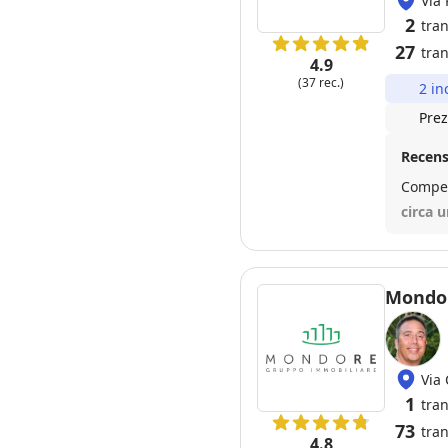
Via
2
tra
27
tran
4.9
(37 rec.)
2 in
Prez
Recens
circa 
Mondo
Via
1
tra
73
tran
4.8