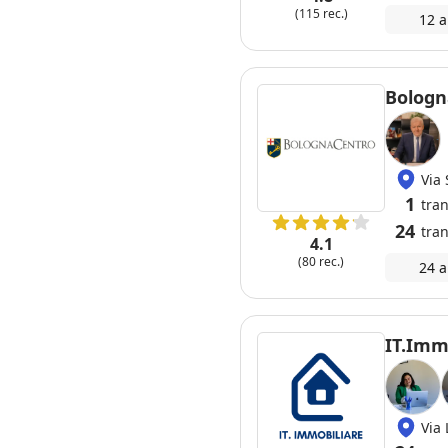
(115 rec.)
12 a
Bologn
Via
1
tra
24
tran
4.1
(80 rec.)
24 a
IT.Imm
Via