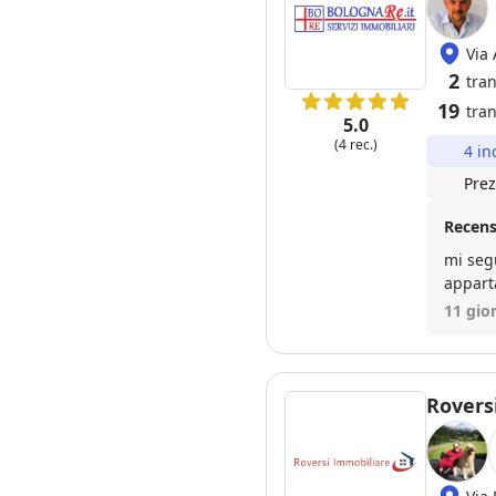
Via
2
tra
19
tran
5.0
(4 rec.)
4 in
Prez
Recens
mi segu
apparta
11 gior
Rovers