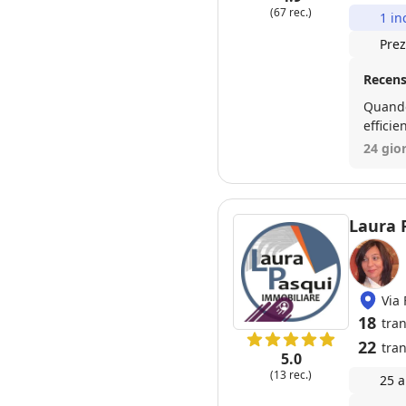
(67 rec.)
1 in
Prez
Recens
Quando
24 gior
Laura 
Via 
18
tra
22
tran
5.0
(13 rec.)
25 a