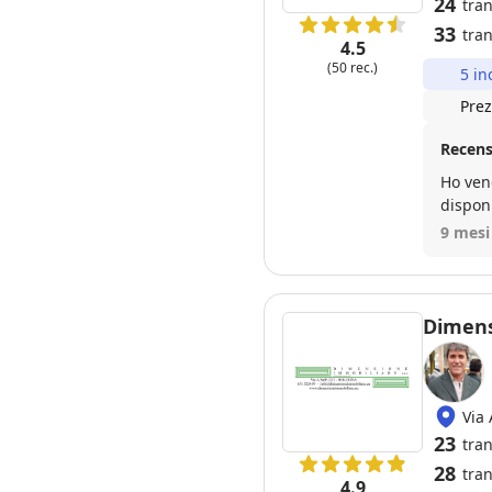
24
tra
33
tran
4.5
(50 rec.)
5 in
Prez
Recens
Ho ven
disponi
portat
9 mesi
Dimens
Via 
23
tra
28
tran
4.9