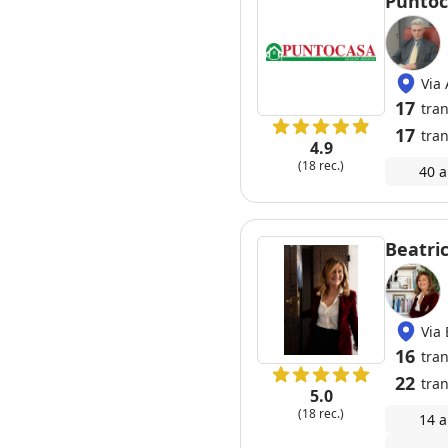
Puntoc
Via 
17
tra
17
tran
4.9
(18 rec.)
40 a
Beatri
Via
16
tra
22
tran
5.0
(18 rec.)
14 a