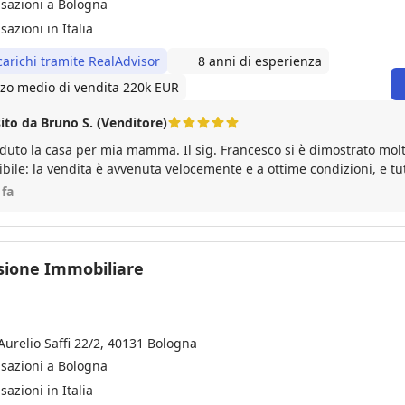
nsazioni a Bologna
sazioni in Italia
carichi tramite RealAdvisor
8 anni di esperienza
zo medio di vendita 220k EUR
ito da Bruno S. (Venditore)
duto la casa per mia mamma. Il sig. Francesco si è dimostrato mo
bile: la vendita è avvenuta velocemente e a ottime condizioni, e tu
a avanti con grande professionalità. Sono molto soddisfatto
 fa
ione Immobiliare
Aurelio Saffi 22/2, 40131 Bologna
nsazioni a Bologna
sazioni in Italia