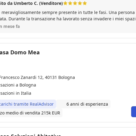
ito da Umberto C. (Venditore)
 meravigliosamente sempre presente in tutte le fasi. Una persona 
ata. Durante la transazione ha lavorato senza invadere i miei spaz
ionalità. Consiglio assolutamente!..
un mese fa
casa Domo Mea
 Francesco Zanardi 12, 40131 Bologna
nsazioni a Bologna
sazioni in Italia
carichi tramite RealAdvisor
6 anni di esperienza
zo medio di vendita 215k EUR