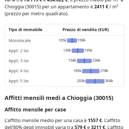
Chioggia (30015) per un appartamento è
2411 €
/ m²
(prezzo per metro quadrato).
Tipo di immobile
Prezzo di vendita (EUR)
105k
158k
Monolocale
130k
195k
Appt: 2 loc
158k
236k
Appt: 3 loc
Appt: 4 loc
185k
278k
Appt: 5 loc
203k
304k
Affitti mensili medi a Chioggia (30015)
Affitto mensile per case
L'affitto mensile medio per una casa è
1557 €
. L'affitto
dell’80% degli immobili varia tra
579 €
e
3211 €
. L'affitto