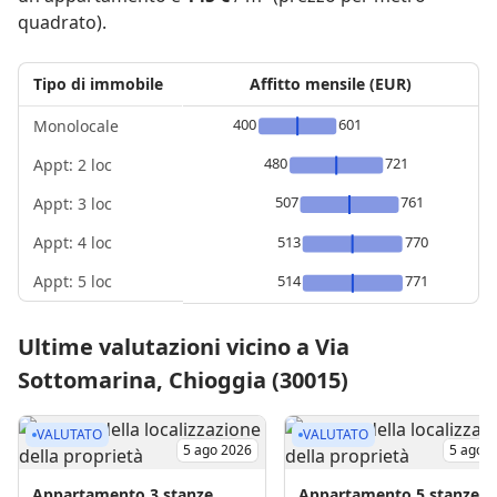
quadrato).
Tipo di immobile
Affitto mensile (EUR)
400
601
Monolocale
480
721
Appt: 2 loc
507
761
Appt: 3 loc
Appt: 4 loc
513
770
Appt: 5 loc
514
771
Ultime valutazioni vicino a Via
Sottomarina, Chioggia (30015)
VALUTATO
VALUTATO
5 ago 2026
5 ago 
Appartamento
3 stanze
Appartamento
5 stanze