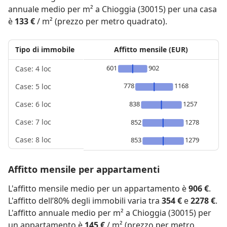
annuale medio per m² a Chioggia (30015) per una casa
è
133 €
/ m² (prezzo per metro quadrato).
Tipo di immobile
Affitto mensile (EUR)
601
902
Case: 4 loc
778
1168
Case: 5 loc
838
1257
Case: 6 loc
Case: 7 loc
852
1278
Case: 8 loc
853
1279
Affitto mensile per appartamenti
L'affitto mensile medio per un appartamento è
906 €
.
L'affitto dell’80% degli immobili varia tra
354 €
e
2278 €
.
L'affitto annuale medio per m² a Chioggia (30015) per
un appartamento è
145 €
/ m² (prezzo per metro