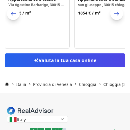
Via Agostino Barbarigo, 30015 Chioggia
san giuseppe , 30015 chioggia
1911 €
/ m²
1854 €
/ m²
Skip to previo
S
Valuta la tua casa online
Italia
Provincia di Venezia
Chioggia
Chioggia (300
Inizio
Italy