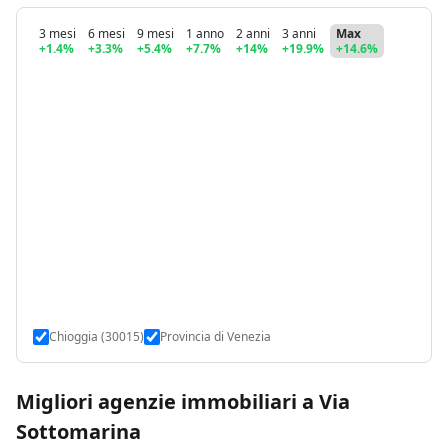
3 mesi
6 mesi
9 mesi
1 anno
2 anni
3 anni
Max
+1.4%
+3.3%
+5.4%
+7.7%
+14%
+19.9%
+14.6%
Chioggia (30015)
Provincia di Venezia
Migliori agenzie immobiliari a Via
Sottomarina