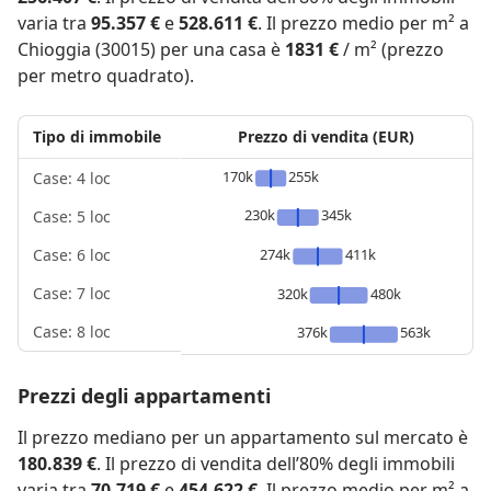
varia tra
95.357 €
e
528.611 €
. Il prezzo medio per m² a
Chioggia (30015) per una casa è
1831 €
/ m² (prezzo
per metro quadrato).
Tipo di immobile
Prezzo di vendita (EUR)
170k
255k
Case: 4 loc
230k
345k
Case: 5 loc
274k
411k
Case: 6 loc
Case: 7 loc
320k
480k
Case: 8 loc
376k
563k
Prezzi degli appartamenti
Il prezzo mediano per un appartamento sul mercato è
180.839 €
. Il prezzo di vendita dell’80% degli immobili
varia tra
70.719 €
e
454.622 €
. Il prezzo medio per m² a