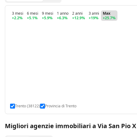
3 mesi
6 mesi
9 mesi
1 anno
2 anni
3 anni
Max
+2.2%
+5.1%
+5.9%
+6.3%
+12.9%
+19%
+25.7%
Trento (38122)
Provincia di Trento
Migliori agenzie immobiliari a Via San Pio X