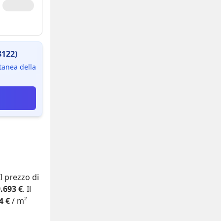
8122)
ntanea della
 Il prezzo di
.693 €
. Il
4 €
/ m²