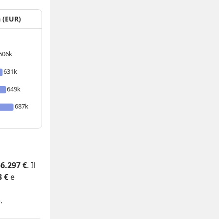
a (EUR)
606k
631k
649k
687k
6.297 €
. Il
3 €
e
.