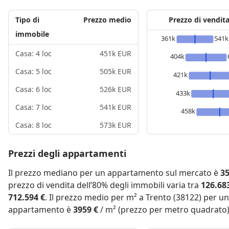
Tipo di
Prezzo medio
Prezzo di vendit
immobile
361k
541k
Casa: 4 loc
451k EUR
404k
Casa: 5 loc
505k EUR
421k
Casa: 6 loc
526k EUR
433k
Casa: 7 loc
541k EUR
458k
Casa: 8 loc
573k EUR
Prezzi degli appartamenti
Il prezzo mediano per un appartamento sul mercato è
35
prezzo di vendita dell’80% degli immobili varia tra
126.68
712.594 €
. Il prezzo medio per m² a Trento (38122) per un
appartamento è
3959 €
/ m² (prezzo per metro quadrato)