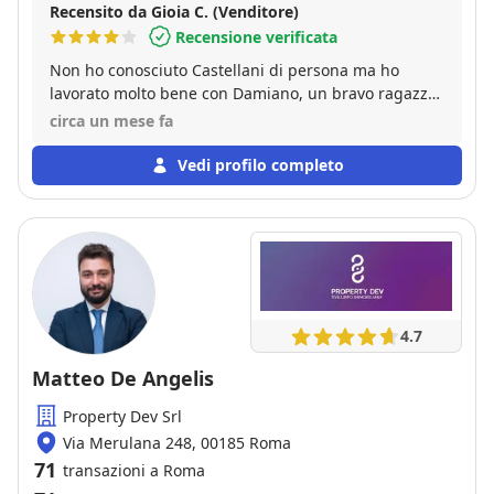
Recensito da Gioia C. (Venditore)
Recensione verificata
Non ho conosciuto Castellani di persona ma ho
lavorato molto bene con Damiano, un bravo ragazzo
che ha fatto un buon lavoro, penso che con
circa un mese fa
l'esperienza diventerà un mago dell'immobiliare,
spero senza perdere la sua empatia e bontà d'animo
Vedi profilo completo
.
4.7
Matteo De Angelis
Property Dev Srl
Via Merulana 248, 00185 Roma
71
transazioni a Roma