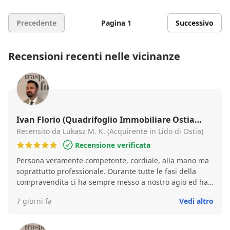
Precedente
Pagina 1
Successivo
Recensioni recenti nelle vicinanze
Ivan Florio (Quadrifoglio Immobiliare Ostia
Rovere)
Recensito da Lukasz M. K. (Acquirente in Lido di Ostia)
Recensione verificata
Persona veramente competente, cordiale, alla mano ma
soprattutto professionale. Durante tutte le fasi della
compravendita ci ha sempre messo a nostro agio ed ha
avuto la pazienza di spiegarci qualsiasi cosa gli
7 giorni fa
Vedi altro
chiedevamo. Ottima esperienza che mi ha fatto
rivalutare in positivo le agenzie immobiliari. Se
dovessimo mai ricapitare nel mercato immobiliare, mi