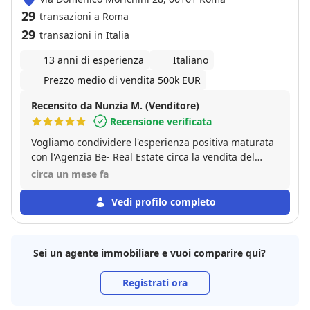
29
transazioni a Roma
29
transazioni in Italia
13 anni di esperienza
Italiano
Prezzo medio di vendita 500k EUR
Recensito da Nunzia M. (Venditore)
Recensione verificata
Vogliamo condividere l'esperienza positiva maturata
con l'Agenzia Be- Real Estate circa la vendita del
nostro appartamento. Lo staff ha dimostrato
circa un mese fa
personalità, competenza e ottima organizzazione
associata a gentilezza e disponibilità. Uno speciale
Vedi profilo completo
ringraziamento va a Carlo Alberto per il quid in più
che ha dimostrato di avere sotto tutti i punti di vista.
Grazie!
Sei un agente immobiliare e vuoi comparire qui?
Registrati ora