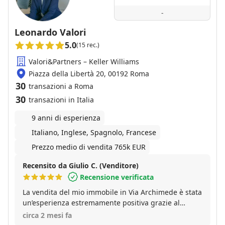
con grande cortesia e competenza ai nostri quesiti e
-
con i quali si è via via instaurato un rapporto di
grande fiducia. Avendo di recente condotto a
Leonardo Valori
termine le procedure di vendita, non possiamo fare
5.0
(15 rec.)
altro che confermare il nostro convinto
ringraziamento ed esprimere la nostra gratitudine
Valori&Partners – Keller Williams
per il supporto ricevuto, non solo dal punto di vista
Piazza della Libertà 20, 00192 Roma
della professionalità e della competenza ma anche
30
transazioni a Roma
sotto il profilo umano, altrettanto importante in
30
transazioni in Italia
questo contesto. Ed è per questo che invitiamo chi
avrà modo di leggere queste righe ad affidarsi senza
9 anni di esperienza
alcun timore o dubbio alla Gabetti, Agenzia Roma
Italiano, Inglese, Spagnolo, Francese
Montagnola, per qualunque esigenza, richiesta,
consiglio in materia di compravendita immobiliare.
Prezzo medio di vendita 765k EUR
Recensito da Giulio C. (Venditore)
Recensione verificata
La vendita del mio immobile in Via Archimede è stata
un’esperienza estremamente positiva grazie al
supporto di Leonardo Valori e del suo team. Fin dal
circa 2 mesi fa
primo incontro ho trovato professionisti preparati,