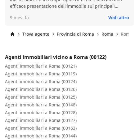
efficace presentazione dell'immobile sui principali
portali, valorizzandone i punti di forza ed individuando il
9 mesi fa
Vedi altro
corretto target cui rivolgersi. Questo mi ha permesso di
ricevere dopo sole tre visite una proposta di acquisto in
linea con le mie aspettative economiche e di tempistica.
Trova agente
Provincia di Roma
Roma
Roma (0
Silvia ha seguito con cura e precisione sia la fase
Inizio
negoziale che la predisposizione dei documenti utili alla
finalizzazione del contratto di compravendita, senza mai
Agenti immobiliari vicino a Roma (00122)
far mancare il proprio supporto a tutte le parti
interessate. La sua capacità di muoversi ed interloquire
Agenti immobiliari a Roma (00121)
con i diversi attorri coinvolti (tecnici, banca, notaio) mi ha
Agenti immobiliari a Roma (00119)
permesso di arrivare velocemente e serenamente alla
Agenti immobiliari a Roma (00124)
positiva conclusione dell'affare. In uno scenario ahimè
Agenti immobiliari a Roma (00126)
spesso caratterizzato da approcci improvvisati, Silvia è
Agenti immobiliari a Roma (00125)
un raro esempio di professionalità, stile ed empatia.
Agenti immobiliari a Roma (00148)
Agenti immobiliari a Roma (00128)
Agenti immobiliari a Roma (00127)
Agenti immobiliari a Roma (00163)
Agenti immobiliari a Roma (00144)