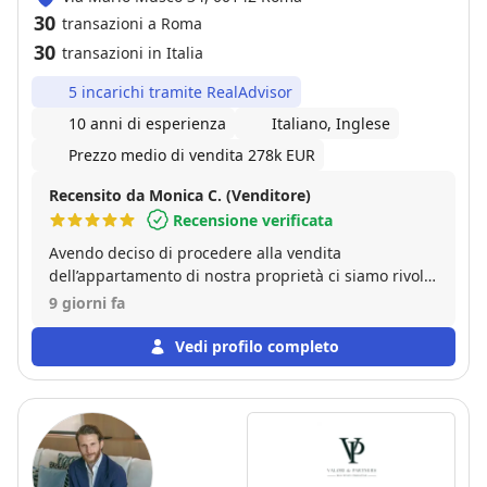
30
transazioni a Roma
30
transazioni in Italia
5 incarichi tramite RealAdvisor
10 anni di esperienza
Italiano, Inglese
Prezzo medio di vendita 278k EUR
Recensito da Monica C. (Venditore)
Recensione verificata
Avendo deciso di procedere alla vendita
dell’appartamento di nostra proprietà ci siamo rivolte
con serenità e fiducia al marchio Gabetti, noto per
9 giorni fa
l’esperienza e la professionalità nel settore della
compravendita di immobili. Sin dai primi passaggi
Vedi profilo completo
che caratterizzano di norma le procedure di vendita,
ci siamo sentite assolutamente assistite e condotte
per mano dal personale - nello specifico dell’Agenzia
Roma Montagnola, Ilaria, Edoardo e Luca, che ci
hanno affiancate e seguite, mostrando grande
professionalità, umanità e cordialità, rispondendo