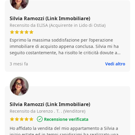
Silvia Ramozzi (Link Immobiliare)
Recensito da ELISA (Acquirente in Lido di Ostia)
Esprimo la massima soddisfazione per l’operazione
immobiliare di acquisto appena conclusa. Silvia mi ha
seguito costantemente, ha risolto le criticità dovute a
esigenze diverse delle parti; non posso che consigliare a
3 mesi fa
Vedi altro
tutti di essere affiancati da un agente immobiliare come
Silvia.
Silvia Ramozzi (Link Immobiliare)
Recensito da Lorenzo . T. . (Venditore)
Recensione verificata
Ho affidato la vendita del mio appartamento a Silvia a
inizio estate ed in tempi rapidissimi ha realizzato una