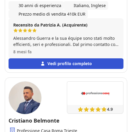
30 anni di esperienza
Italiano, Inglese
Prezzo medio di vendita 410k EUR
Recensito da Patrizia A. (Acquirente)
Alessandro Guerra e la sua équipe sono stati molto
efficienti, seri e professionali. Dal primo contatto con
Ciro, che ci ha pazientemente fatto e vedere e
8 mesi fa
rivedere l'appartamento sempre dimostrando
disponibilità e simpatia, e tutti i contatti su
Vedi profilo completo
documenti e altro con Federica, sempre rapida e
efficiente, raccomandiamo il Signor Guerra e la sua
agenzia. Dal momento della firma della proposta fino
alla firma del rogito, il signor Guerra ha dimostrato
sempre serietà e pragmatismo per avanzare bene e
in maniera rapida. Si è stabilito dall'inizio un
prezioso rapporto di fiducia.
4.9
Cristiano Belmonte
Professione Casa Roma Trieste