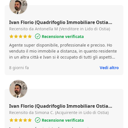
farei seguire da lui. Grazie di tutto Ivan!
Ivan Florio (Quadrifoglio Immobiliare Ostia
Rovere)
Recensito da Antonella M (Venditore in Lido di Ostia)
Recensione verificata
Agente super disponibile, professionale e preciso. Ho
venduto il mio immobile a distanza, in quanto residente
in un altra città e Ivan si è occupato di tutti gli aspetti
burocratici e non , facilitando tantissimo il fatto di essere
8 giorni fa
Vedi altro
lontana. La sua disponibilità è andata ben oltre il suo
ruolo di agente immobiliare, affiancandoci in tutti gli
step precedenti. La vendita si è conclusa in brevissimo
tempo e ha soddisfatto le nostre aspettative. Mi ritengo
contenta e consiglio vivamente la loro agenzia
Ivan Florio (Quadrifoglio Immobiliare Ostia
Rovere)
Recensito da Simona C. (Acquirente in Lido di Ostia)
Recensione verificata