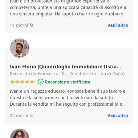
Ivan è un professionista di grande esperienza e
competenza, unite a una spiccata capacità di ascolto e a
una sincera empatia. Ha saputo chiarire ogni dubbio e
gestire con equilibrio tutte le fasi della trattativa,
11 giorni fa
Vedi altro
favorendo un'intermediazione serena tra le parti. Ho
apprezzato particolarmente il fatto che la sua
disponibilità non si sia fermata al rogito: anche dopo
l'atto si è assicurato che tutto procedesse per il meglio,
dimostrando attenzione e un reale interesse per i suoi
clienti. Un professionista affidabile, preparato e sempre
presente, che consiglio con piacere.
Ivan Florio (Quadrifoglio Immobiliare Ostia
Rovere)
Recensito da Francesco . R. . (Venditore in Lido di Ostia)
Recensione verificata
Ivan è un ragazzo educato, conosce bene il suo lavoro e
questa è la sensazione che ho avuto sin da subito. ..
Durante la vendita mi ha seguito con professionalità e
puntualità.pertanto lo ritengo una persona altamente
27 giorni fa
Vedi altro
qualificata, grazie alla sua esperienza nel settore può
dare consigli e seguire un percorso dall'inizio alla fine.
Grazie ancora Caro Ivan per la tua collaborazione