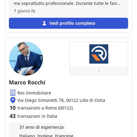
ma soprattutto professionale. Durante tutte le fasi
della compravendita ci ha sempre messo a nostro
7 giorni fa
agio ed ha avuto la pazienza di spiegarci qualsiasi
cosa gli chiedevamo. Ottima esperienza che mi ha
Vedi profilo completo
fatto rivalutare in positivo le agenzie immobiliari. Se
dovessimo mai ricapitare nel mercato immobiliare,
mi farei seguire da lui. Grazie di tutto Ivan!
-
Marco Rocchi
Res Immobiliare
Via Diego Simonetti 78, 00122 Lido di Ostia
10
transazioni a Roma (00122)
43
transazioni in Italia
37 anni di esperienza
Italiano, Inglese, Francese