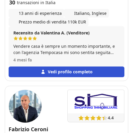
30
transazioni in Italia
13 anni di esperienza
Italiano, Inglese
Prezzo medio di vendita 110k EUR
Recensito da Valentina A. (Venditore)
Vendere casa è sempre un momento importante, e
con l'agenzia Tempocasa mi sono sentita seguita
davvero dall’inizio alla fine. Ho trovato persone
4 mesi fa
disponibili, sincere e sempre pronte a chiarire ogni
dubbio, senza mai farmi sentire “uno dei tanti”. Mi
Vedi profilo completo
hanno accompagnato passo dopo passo con grande
professionalità ma anche con un lato umano che fa
davvero la differenza. Consiglio Tempocasa a chi
cerca non solo competenza, ma anche attenzione e
fiducia.
4.4
Fabrizio Ceroni