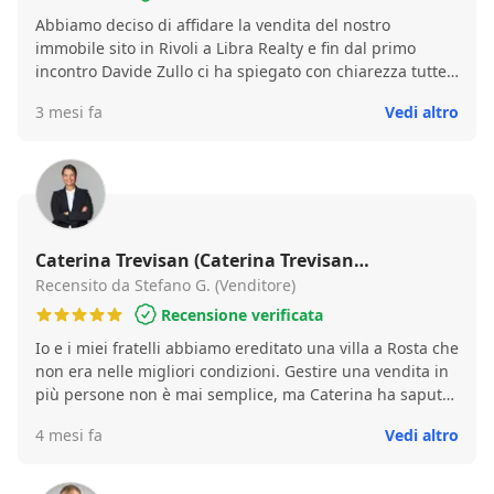
Abbiamo deciso di affidare la vendita del nostro
immobile sito in Rivoli a Libra Realty e fin dal primo
incontro Davide Zullo ci ha spiegato con chiarezza tutte
le procedure, ci ha seguiti personalmente in ogni
3 mesi fa
Vedi altro
appuntamento, e ha dimostrato empatia fino al
momento in cui abbiamo concluso la vendita. Inoltre,ha
rispettato i tempi di vendita stabiliti con la stipula del
contratto. Professionale, chiaro ,preciso ,lo consigliamo.
Caterina Trevisan (Caterina Trevisan
Immobiliare)
Recensito da Stefano G. (Venditore)
Recensione verificata
Io e i miei fratelli abbiamo ereditato una villa a Rosta che
non era nelle migliori condizioni. Gestire una vendita in
più persone non è mai semplice, ma Caterina ha saputo
guidarci con chiarezza in ogni decisione. Ci ha
4 mesi fa
Vedi altro
consigliato di svuotarla e poi fare l’Home Staging.
Sinceramente eravamo un po’ titubanti, ma per fortuna
ci siamo fidati. Venduta in 15 giorni al prezzo che tutti