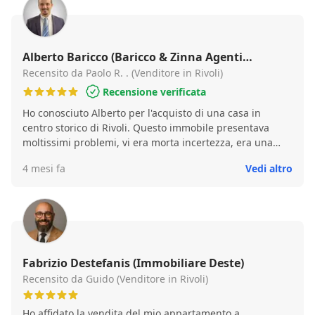
volevamo!!
Alberto Baricco (Baricco & Zinna Agenti
Immobiliari)
Recensito da Paolo R. . (Venditore in Rivoli)
Recensione verificata
Ho conosciuto Alberto per l'acquisto di una casa in
centro storico di Rivoli. Questo immobile presentava
moltissimi problemi, vi era morta incertezza, era una
compravendita complessa 😱, ma con tanta
4 mesi fa
Vedi altro
professionalità Alberto è riuscito a traguardare tutti gli
obbiettivi che ci eravamo prefissati. Ho dato a Baricco
anche l'incarico di vendere il mio appartamento,
anch'esso in centro storico a Rivoli, in 10 giorni ha risolto
la compravendita trovando un ottimo acquirente 💰.
Alberto è stato molto bravo a valutare l'immobile. Mi
hanno stupito, lui e suo papà, per la loro professionalità,
Fabrizio Destefanis (Immobiliare Deste)
non solo in termini commerciali, ma anche per le loro
Recensito da Guido (Venditore in Rivoli)
competenze tecniche sugli immobili, sono in grado di
risolvere qualsiasi tipo di problema. Non è gente che
Ho affidato la vendita del mio appartamento a