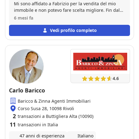
Mi sono affidato a Fabrizio per la vendita del mio
immobile e non potevo fare scelta migliore. Fin dal
primo incontro ho riscontrato grande
6 mesi fa
professionalità, competenza ed esperienza, unite a
una disponibilità e gentilezza davvero rare. Il
Vedi profilo completo
servizio è stato impeccabile sotto ogni aspetto:
valutazione accurata, strategia di vendita efficace,
comunicazione chiara e costante e una gestione
attenta di tutte le fasi della trattativa. Mi sono sentito
seguito e tutelato in ogni momento, con la certezza
di essere in mani esperte. Oltre alla preparazione
tecnica, ho apprezzato molto la cortesia, l’educazione
4.6
e l’attenzione verso le mie esigenze, qualità che
fanno davvero la differenza. Consiglio vivamente
Carlo Baricco
questo professionista a chiunque desideri vendere o
Baricco & Zinna Agenti Immobiliari
acquistare un immobile con serenità e risultati
concreti.
Corso Susa 28, 10098 Rivoli
2
transazioni a Buttigliera Alta (10090)
11
transazioni in Italia
47 anni di esperienza
Italiano