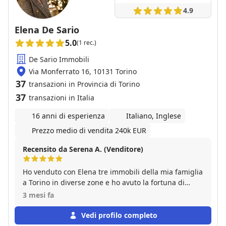
4.9
Elena De Sario
5.0
(1 rec.)
De Sario Immobili
Via Monferrato 16, 10131 Torino
37
transazioni in Provincia di Torino
37
transazioni in Italia
16 anni di esperienza
Italiano, Inglese
Prezzo medio di vendita 240k EUR
Recensito da Serena A. (Venditore)
Ho venduto con Elena tre immobili della mia famiglia
a Torino in diverse zone e ho avuto la fortuna di
avere il supporto di una professionista di livello che
3 mesi fa
con gentilezza e passione ha soddisfatto tutte le
nostre aspettative ed è andata oltre. Affidatevi a lei
Vedi profilo completo
senza remore,a differenza di tanti ormai influencer