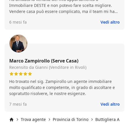
pensa solo alla provvigione, hanno un nome da
Immobiliare DESTE e non potevo fare scelta migliore.
difendere. Ho mandato dei miei amici da loro, so che
Vendere casa può essere complicato, ma il team mi ha
hanno venduto la loro casa a prezzo pieno, mi hanno
seguito passo dopo passo con estrema trasparenza. •
fatto fare pure bella figura 😊. Lo consiglio come agente
6 mesi fa
Vedi altro
Valutazione: Onesta e centrata rispetto al mercato
immobiliare 🔝
attuale. • Marketing: Servizio fotografico di alto livello
che ha valorizzato l'immobile. • Risultato: Casa venduta
in meno di un mese al prezzo concordato.
Marco Zampirollo (Serve Casa)
Recensito da Gianni (Venditore in Rivoli)
Ho trovato nel sig. Zampirollo un agente immobiliare
molto qualificato e competente, in grado di ascoltare e
sopratutto risolvere, le nostre esigenze.
7 mesi fa
Vedi altro
Trova agente
Provincia di Torino
Buttigliera Alta
Inizio