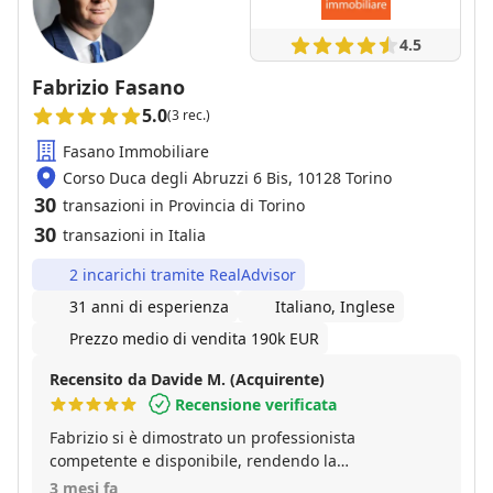
4.5
Fabrizio Fasano
5.0
(3 rec.)
Fasano Immobiliare
Corso Duca degli Abruzzi 6 Bis, 10128 Torino
30
transazioni in Provincia di Torino
30
transazioni in Italia
2 incarichi tramite RealAdvisor
31 anni di esperienza
Italiano, Inglese
Prezzo medio di vendita 190k EUR
Recensito da Davide M. (Acquirente)
Recensione verificata
Fabrizio si è dimostrato un professionista
competente e disponibile, rendendo la
compravendita semplice e serena in ogni fase.
3 mesi fa