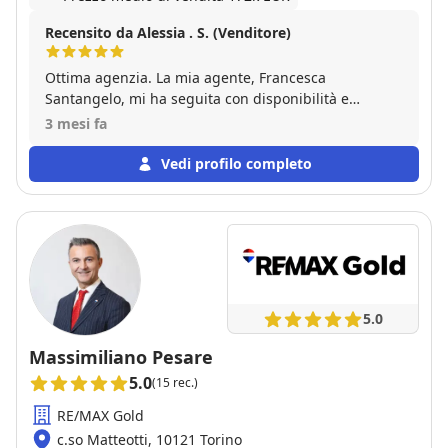
Recensito da Alessia . S. (Venditore)
Ottima agenzia. La mia agente, Francesca
Santangelo, mi ha seguita con disponibilità e
presenza durante tutto il percorso di vendita della
3 mesi fa
casa, accompagnandomi fino alla conclusione. Ho
apprezzato molto il supporto nei vari passaggi.
Vedi profilo completo
Grazie per il lavoro svolto.
5.0
Massimiliano Pesare
5.0
(15 rec.)
RE/MAX Gold
c.so Matteotti, 10121 Torino