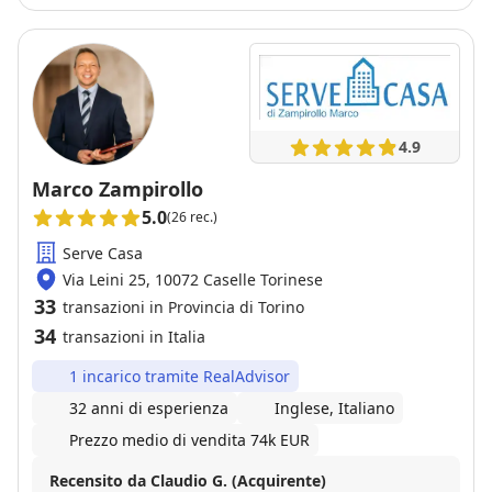
immobiliari che tengono piu alla loro fama che al
vostro immobile con Elena troverete una persona
che lavora davvero per i vostri interessi.
4.9
Marco Zampirollo
5.0
(26 rec.)
Serve Casa
Via Leini 25, 10072 Caselle Torinese
33
transazioni in Provincia di Torino
34
transazioni in Italia
1 incarico tramite RealAdvisor
32 anni di esperienza
Inglese, Italiano
Prezzo medio di vendita 74k EUR
Recensito da Claudio G. (Acquirente)