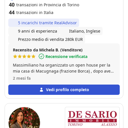
40
transazioni in Provincia di Torino
44
transazioni in Italia
5 incarichi tramite RealAdvisor
9 anni di esperienza
Italiano, Inglese
Prezzo medio di vendita 280k EUR
Recensito da Michela B. (Venditore)
Recensione verificata
Massimiliano ha organizzato un open house per la
mia casa di Macugnaga (frazione Borca) , dopo aver
fatto i necessari sopralluoghi ed ottima pubblicità.
2 mesi fa
La casa è stata venduta subito! Ed in modo ottimo! Ci
ha poi seguito passo passo fino al rogito con
Vedi profilo completo
impegno e pazienza!! Assolutamente TOP!!!