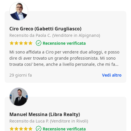
Ciro Greco (Gabetti Grugliasco)
Recensito da Paola C. (Venditore in Alpignano)
Recensione verificata
Mi sono affidata a Ciro per vendere due alloggi, e posso
dire di aver trovato un grande professionista. Mi sono
trovata cosi’ bene, anche a livello personale, che mi fa
piacere passare a salutare in Agenzia per due
29 giorni fa
Vedi altro
chiacchiere o un caffe’… ☕️ Credo che questo sia il suo
valore aggiunto: non solo saper concludere un affare,
ma instaurare una relazione con il cliente, lasciando un
buon ricordo 😊
Manuel Messina (Libra Realty)
Recensito da Luca P. (Venditore in Rivoli)
Recensione verificata