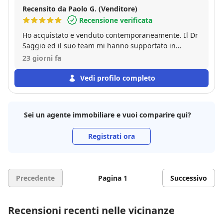
Recensito da Paolo G. (Venditore)
Recensione verificata
Ho acquistato e venduto contemporaneamente. Il Dr
Saggio ed il suo team mi hanno supportato in
entrambe le operazioni e non posso fare altro che
23 giorni fa
ringraziarli. Ero molto preoccupato soprattutto dai
tempi della vendita ma, seguendo i preziosi consigli
Vedi profilo completo
di Beppe, tutto è andato per il meglio ed entrambe
le transazioni si sono incastrate perfettamente. Un
ringraziamento particolare allo staff di Gabetti
Sei un agente immobiliare e vuoi comparire qui?
Parella sempre preciso e disponibile ed al broker
Diego che ci ha aiutato a trovare un mutuo (enorme)
Registrati ora
in tempi brevissimi.
Precedente
Pagina 1
Successivo
Recensioni recenti nelle vicinanze