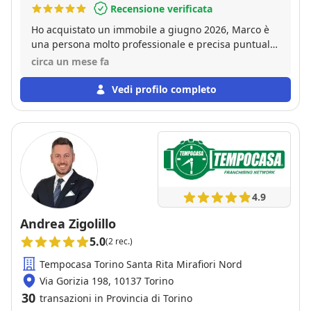
Recensione verificata
Ho acquistato un immobile a giugno 2026, Marco è
una persona molto professionale e precisa puntuale
e soprattutto chiara. Assolutamente consigliato.
circa un mese fa
Grazie
Vedi profilo completo
4.9
Andrea Zigolillo
5.0
(2 rec.)
Tempocasa Torino Santa Rita Mirafiori Nord
Via Gorizia 198, 10137 Torino
30
transazioni in Provincia di Torino