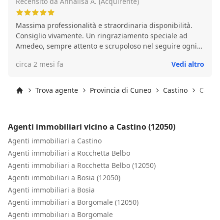
Recensito da Annalisa A. (Acquirente)
Massima professionalità e straordinaria disponibilità.
Consiglio vivamente. Un ringraziamento speciale ad
Amedeo, sempre attento e scrupoloso nel seguire ogni
nostra esigenza.Annalisa e Ezio!
circa 2 mesi fa
Vedi altro
Trova agente
Provincia di Cuneo
Castino
Castin
Inizio
Agenti immobiliari vicino a Castino (12050)
Agenti immobiliari a Castino
Agenti immobiliari a Rocchetta Belbo
Agenti immobiliari a Rocchetta Belbo (12050)
Agenti immobiliari a Bosia (12050)
Agenti immobiliari a Bosia
Agenti immobiliari a Borgomale (12050)
Agenti immobiliari a Borgomale