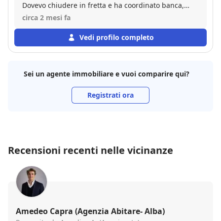
Dovevo chiudere in fretta e ha coordinato banca,
notaio e venditore senza un intoppo. Professionale,
circa 2 mesi fa
trasparente e molto reattivo. Mi ha affiancato con
attenzione in ogni fase fino al rogito. Cinque stelle
Vedi profilo completo
Sei un agente immobiliare e vuoi comparire qui?
Registrati ora
Recensioni recenti nelle vicinanze
Amedeo Capra (Agenzia Abitare- Alba)