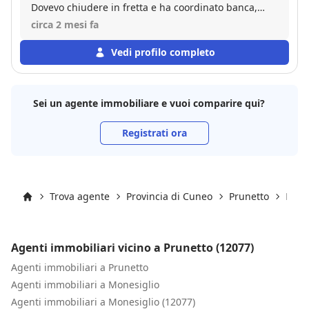
Dovevo chiudere in fretta e ha coordinato banca,
notaio e venditore senza un intoppo. Professionale,
circa 2 mesi fa
trasparente e molto reattivo. Mi ha affiancato con
attenzione in ogni fase fino al rogito. Cinque stelle
Vedi profilo completo
Sei un agente immobiliare e vuoi comparire qui?
Registrati ora
Trova agente
Provincia di Cuneo
Prunetto
Prun
Inizio
Agenti immobiliari vicino a Prunetto (12077)
Agenti immobiliari a Prunetto
Agenti immobiliari a Monesiglio
Agenti immobiliari a Monesiglio (12077)