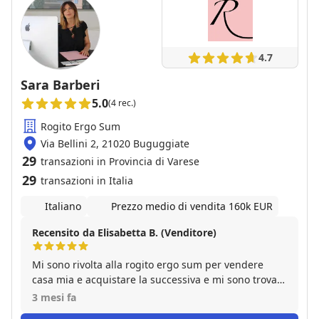
4.7
Sara Barberi
5.0
(4 rec.)
Rogito Ergo Sum
Via Bellini 2, 21020 Buguggiate
29
transazioni in Provincia di Varese
29
transazioni in Italia
Italiano
Prezzo medio di vendita 160k EUR
Recensito da Elisabetta B. (Venditore)
Mi sono rivolta alla rogito ergo sum per vendere
casa mia e acquistare la successiva e mi sono trovata
molto bene. Sara è una persona molto professionale
3 mesi fa
e precisa, molto disponibile anche risolvere ogni