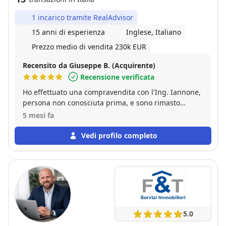
1 incarico tramite RealAdvisor
15 anni di esperienza
Inglese, Italiano
Prezzo medio di vendita 230k EUR
Recensito da Giuseppe B. (Acquirente)
Recensione verificata
Ho effettuato una compravendita con l'Ing. Iannone,
persona non conosciuta prima, e sono rimasto
pienamente soddisfatto. Mi ha seguito nelle varie
5 mesi fa
fasi della trattativa, a volte anche complicata, senza
"dileguarsi" dopo la firma del compromesso, cosa
Vedi profilo completo
che purtroppo accade sovente. Persona gentile,
affidabile e, soprattutto, competente. Consiglio
vivamente.
5.0