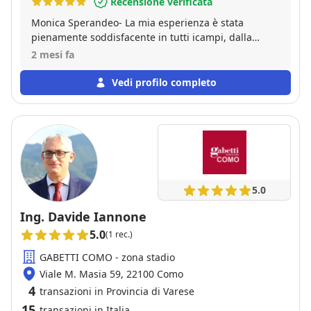
Recensione verificata
Monica Sperandeo- La mia esperienza è stata
pienamente soddisfacente in tutti icampi, dalla
comunicazione alla disponibilità durante tutto l' iter,
2 mesi fa
dalla chiarezza espositiva alla grande professinalità
e serietà dimostrata dalla Sig. MONICA SPERANDEO
Vedi profilo completo
,dimostrando preparazione ed esperienza sia in
campo burocratico sia nel raporto
compratore/venditore ,dimostrando dinamismo ed
affidabilità .Se in futuro dovessi ancora avere
necessità ,saprei di sicuro a chi rivolgermi.La
consiglio vivamente.
5.0
Ing. Davide Iannone
5.0
(1 rec.)
GABETTI COMO - zona stadio
Viale M. Masia 59, 22100 Como
4
transazioni in Provincia di Varese
15
transazioni in Italia