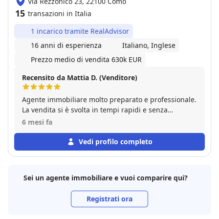
Via Rezzonico 23, 22100 Como
15
transazioni in Italia
1 incarico tramite RealAdvisor
16 anni di esperienza
Italiano, Inglese
Prezzo medio di vendita 630k EUR
Recensito da Mattia D. (Venditore)
Agente immobiliare molto preparato e professionale.
La vendita si è svolta in tempi rapidi e senza
complicazioni. Assolutamente consigliato.
6 mesi fa
Vedi profilo completo
Sei un agente immobiliare e vuoi comparire qui?
Registrati ora