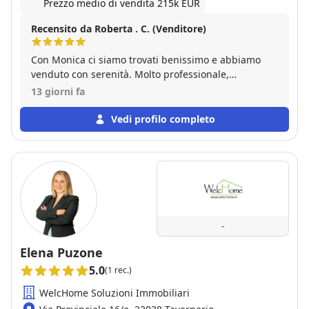
Prezzo medio di vendita 215k EUR
Recensito da Roberta . C. (Venditore)
Con Monica ci siamo trovati benissimo e abbiamo
venduto con serenità. Molto professionale,
disponibile, attenta a tutta la parte burocratica. Ha
13 giorni fa
saputo valorizzare al meglio il nostro immobile e ha
trovato l'acquirente giusto nei tempi che aveva
Vedi profilo completo
promesso. Consiglio vivamente Monica e la sua
agenzia per chi vuole vendere in sicurezza senza
perdere tempo e denaro.
-
Elena Puzone
5.0
(1 rec.)
WelcHome Soluzioni Immobiliari