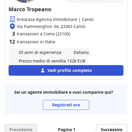
disarmanti, anche quando ha dovuto spiegarci le
stesse cose per la decima volta. Sempre disponibile,
Marco Tropeano
preparatissima e dotata di una calma invidiabile. Se
Kreocasa Agenzia Immobiliare | Cantù
cercate qualcuno che non solo vi trovi casa, ma che
vi guidi passo dopo passo senza farvi prendere dal
Via Fiammenghini 34, 22063 Cantù
panico, Elena e l'agenzia WelcHome sono una
3
transazioni a Como (22100)
garanzia assoluta. Grazie ancora di tutto!
12
transazioni in Italia
35 anni di esperienza
Italiano
Prezzo medio di vendita 122k EUR
Vedi profilo completo
Sei un agente immobiliare e vuoi comparire qui?
Registrati ora
Precedente
Pagina 1
Successivo