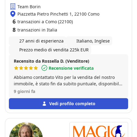
Team Borin
Piazzetta Pietro Pinchetti 1, 22100 Como
6
transazioni a Como (22100)
8
transazioni in Italia
27 anni di esperienza
Italiano, Inglese
Prezzo medio di vendita 225k EUR
Recensito da Rossella D. (Venditore)
Recensione verificata
Abbiamo contattato Vito per la vendita del nostro
immobile, è stato fin da subito puntuale, disponibile
e professionale nella gestione della pratica,
9 giorni fa
nell’accoglienza delle nostre richieste e nel seguirci
passo passo nella vendita. Consiglio Vito per la sua
Vedi profilo completo
professionalità e per la sua capacità di gestire le
situazioni e le relazioni con le persone. Siamo molto
soddisfatti!