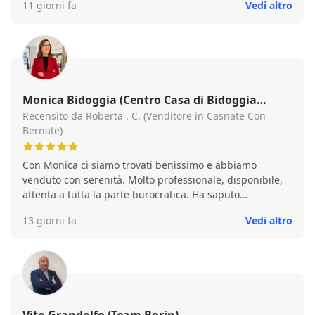
11 giorni fa
Vedi altro
Monica Bidoggia (Centro Casa di Bidoggia
Monica & C. sas)
Recensito da Roberta . C. (Venditore in Casnate Con
Bernate)
Con Monica ci siamo trovati benissimo e abbiamo
venduto con serenità. Molto professionale, disponibile,
attenta a tutta la parte burocratica. Ha saputo
valorizzare al meglio il nostro immobile e ha trovato
13 giorni fa
Vedi altro
l'acquirente giusto nei tempi che aveva promesso.
Consiglio vivamente Monica e la sua agenzia per chi
vuole vendere in sicurezza senza perdere tempo e
denaro.