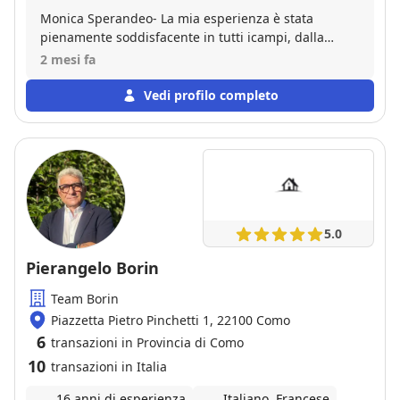
Monica Sperandeo- La mia esperienza è stata
pienamente soddisfacente in tutti icampi, dalla
comunicazione alla disponibilità durante tutto l' iter,
2 mesi fa
dalla chiarezza espositiva alla grande professinalità
e serietà dimostrata dalla Sig. MONICA SPERANDEO
Vedi profilo completo
,dimostrando preparazione ed esperienza sia in
campo burocratico sia nel raporto
compratore/venditore ,dimostrando dinamismo ed
affidabilità .Se in futuro dovessi ancora avere
necessità ,saprei di sicuro a chi rivolgermi.La
consiglio vivamente.
5.0
Pierangelo Borin
Team Borin
Piazzetta Pietro Pinchetti 1, 22100 Como
6
transazioni in Provincia di Como
10
transazioni in Italia
16 anni di esperienza
Italiano, Francese