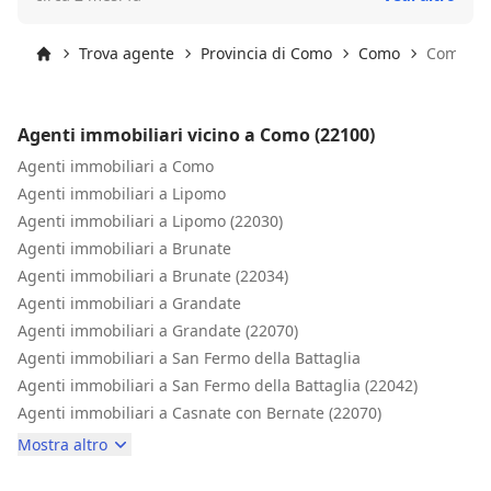
tenendoci aggiornati sulle varie fasi della trattativa.
Nonostante alcune difficoltà tecnico-burocratiche poi
prontamente risolte, la vendita si è conclusa
Trova agente
Provincia di Como
Como
Como (2
positivamente. Lo ringraziamo per la disponibilità e il
Inizio
supporto fornito.
Agenti immobiliari vicino a Como (22100)
Agenti immobiliari a Como
Agenti immobiliari a Lipomo
Agenti immobiliari a Lipomo (22030)
Agenti immobiliari a Brunate
Agenti immobiliari a Brunate (22034)
Agenti immobiliari a Grandate
Agenti immobiliari a Grandate (22070)
Agenti immobiliari a San Fermo della Battaglia
Agenti immobiliari a San Fermo della Battaglia (22042)
Agenti immobiliari a Casnate con Bernate (22070)
Mostra altro