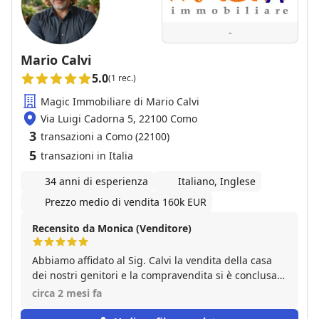
-
Mario Calvi
5.0
(1 rec.)
Magic Immobiliare di Mario Calvi
Via Luigi Cadorna 5, 22100 Como
3
transazioni a Como (22100)
5
transazioni in Italia
34 anni di esperienza
Italiano, Inglese
Prezzo medio di vendita 160k EUR
Recensito da Monica (Venditore)
Abbiamo affidato al Sig. Calvi la vendita della casa
dei nostri genitori e la compravendita si è conclusa
in tempi molto rapidi. Durante il percorso si è
circa 2 mesi fa
dimostrato molto disponibile, corretto e trasparente