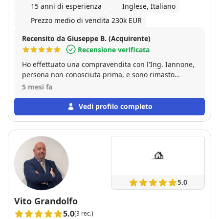
15 anni di esperienza
Inglese, Italiano
Prezzo medio di vendita 230k EUR
Recensito da Giuseppe B. (Acquirente)
Recensione verificata
Ho effettuato una compravendita con l'Ing. Iannone,
persona non conosciuta prima, e sono rimasto
pienamente soddisfatto. Mi ha seguito nelle varie
5 mesi fa
fasi della trattativa, a volte anche complicata, senza
"dileguarsi" dopo la firma del compromesso, cosa
Vedi profilo completo
che purtroppo accade sovente. Persona gentile,
affidabile e, soprattutto, competente. Consiglio
vivamente.
5.0
Vito Grandolfo
5.0
(3 rec.)