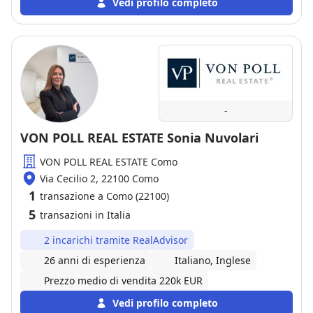
nella comunicazione, tenendoci aggiornati sulle
Vedi profilo completo
varie fasi della trattativa. Nonostante alcune
difficoltà tecnico-burocratiche poi prontamente
risolte, la vendita si è conclusa positivamente. Lo
ringraziamo per la disponibilità e il supporto fornito.
-
VON POLL REAL ESTATE Sonia Nuvolari
VON POLL REAL ESTATE Como
Via Cecilio 2, 22100 Como
1
transazione a Como (22100)
5
transazioni in Italia
2 incarichi tramite RealAdvisor
26 anni di esperienza
Italiano, Inglese
Prezzo medio di vendita 220k EUR
Vedi profilo completo