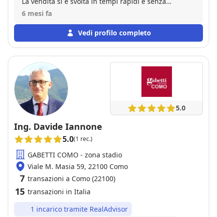
La vendita si è svolta in tempi rapidi e senza
complicazioni. Assolutamente consigliato.
6 mesi fa
Vedi profilo completo
5.0
Ing. Davide Iannone
5.0
(1 rec.)
GABETTI COMO - zona stadio
Viale M. Masia 59, 22100 Como
7
transazioni a Como (22100)
15
transazioni in Italia
1 incarico tramite RealAdvisor