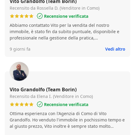
Vito Grandolfo (Team Borin)
Recensito da Rossella D. (Venditore in Como)
Recensione verificata
Abbiamo contattato Vito per la vendita del nostro
immobile, è stato fin da subito puntuale, disponibile e
professionale nella gestione della pratica,
nell’accoglienza delle nostre richieste e nel seguirci
9 giorni fa
Vedi altro
passo passo nella vendita. Consiglio Vito per la sua
professionalità e per la sua capacità di gestire le
situazioni e le relazioni con le persone. Siamo molto
soddisfatti!
Vito Grandolfo (Team Borin)
Recensito da Elena I. (Venditore in Como)
Recensione verificata
Ottima esperienza con l'Agenzia di Como di Vito
Grandolfo. Ho venduto l'immobile in pochissimo tempo e
al giusto prezzo, Vito inoltre è sempre stato molto
disponibile e cordiale. Consigliato!!