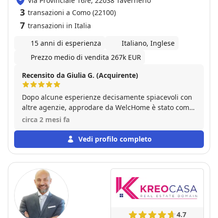
Via Provinciale 16/e, 22038 Tavernerio
3
transazioni a Como (22100)
7
transazioni in Italia
15 anni di esperienza
Italiano, Inglese
Prezzo medio di vendita 267k EUR
Recensito da Giulia G. (Acquirente)
Dopo alcune esperienze decisamente spiacevoli con
altre agenzie, approdare da WelcHome è stato come
trovare un'oasi nel deserto. Tutto il team si è
circa 2 mesi fa
dimostrato estremamente professionale, ma il nostro
ringraziamento speciale va a Elena Puzone, che è
Vedi profilo completo
stata semplicemente fantastica. Abbiamo acquistato
con lei la nostra prima casa e, diciamoci la verità: per
la maggior parte del tempo non avevamo la minima
idea di cosa stessimo facendo. Elena ha mostrato
una pazienza da santa, sopportandoci e
supportandoci in ogni momento. Ha risposto a ogni
nostra domanda con un'efficacia e un'esperienza
4.7