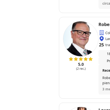
circ
Robe
Co
La
25
tra
1
P
5.0
(2 rec.)
Rece
Robe
pien
trat
3 me
Comu
ecce
tran