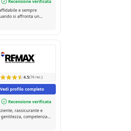
Recensione verificata
affidabile e sempre
quando si affronta un
ile. Grazie di cuore, Gianluca!
4.5
(76 rec.)
Vedi profilo completo
Recensione verificata
ziente, rassicurante e
gentilezza, competenza e
o. Gli sarò sempre grato!