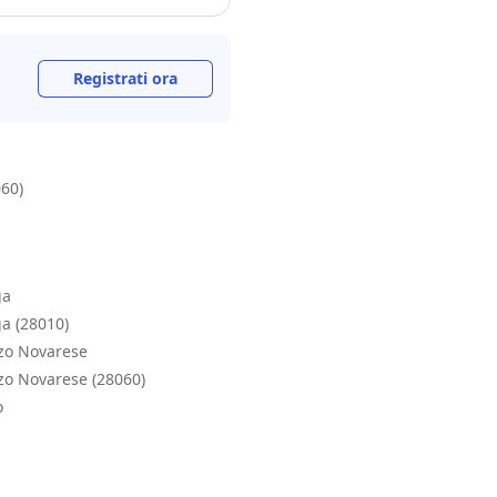
Registrati ora
60)
ga
ga (28010)
zzo Novarese
zzo Novarese (28060)
o