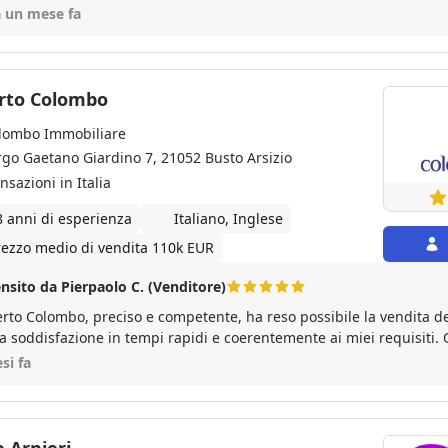
a un mese fa
rto Colombo
lombo Immobiliare
rgo Gaetano Giardino 7, 21052 Busto Arsizio
nsazioni in Italia
8 anni di esperienza
Italiano, Inglese
rezzo medio di vendita 110k EUR
nsito da Pierpaolo C. (Venditore)
rto Colombo, preciso e competente, ha reso possibile la vendita d
a soddisfazione in tempi rapidi e coerentemente ai miei requisiti.
tativa e nel completamento di tutte le attività burocratiche necessar
si fa
nicazione e preparazione del materiale a supporto della vendita ( fo
llenti. Roberto Colombo è realmente l'agente immobiliare che ti p
quilla e senza rischi!