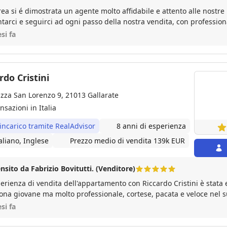
ea si é dimostrata un agente molto affidabile e attento alle nostre 
tarci e seguirci ad ogni passo della nostra vendita, con professionalità e c
o Andrea!
si fa
rdo Cristini
azza San Lorenzo 9, 21013 Gallarate
nsazioni in Italia
 incarico tramite RealAdvisor
8 anni di esperienza
aliano, Inglese
Prezzo medio di vendita 139k EUR
nsito da Fabrizio Bovitutti. (Venditore)
perienza di vendita dell'appartamento con Riccardo Cristini è stata
ona giovane ma molto professionale, cortese, pacata e veloce nel s
n cammino di questo tipo. Sono stati necessari solo tre mesi perchè
si fa
irente solido ed affidabile con cui concludere la transazione. Raccomando decisamente
questo Agente. Grazie mille e tanti auguri affinchè la sua attività futu