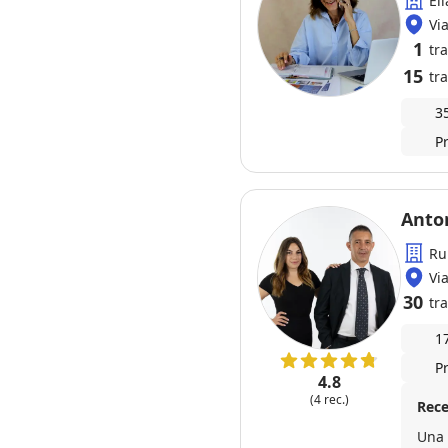
El
Vi
1
tr
15
tra
3
P
Anto
Ru
Vi
30
tra
1
P
4.8
(4 rec.)
Rece