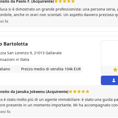
nsito da Paolo F. (Acquirente)
luca si è dimostrato un grande professionista: una persona seria, 
onibile, anche in orari non scontati. Un aspetto davvero prezioso 
o importante come la compravendita di un immobile. Mi ritengo fortunato ad aver
si fa
incontrato una persona così competente e disponib
o Bartolotta
azza San Lorenzo 9, 21013 Gallarate
nsazioni in Italia
aliano
Prezzo medio di vendita 104k EUR
nsito da Januka Jokeenu (Acquirente)
o è stato molto più di un agente immobiliare: è stato una guida pa
re presente in un momento importante. Mi ha accompagnato con 
ità in ogni fase dell’acquisto, rendendo tutto più semplice e seren
esi fa