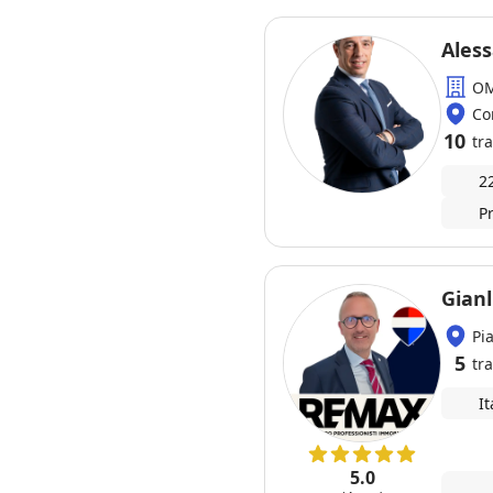
Ales
OM
Co
10
tra
2
P
Gianl
Pi
5
tra
It
5.0