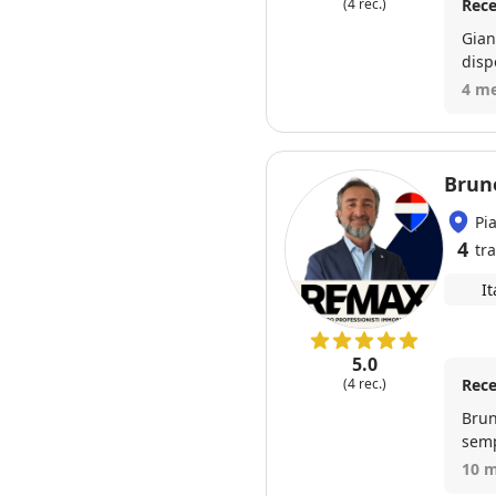
Rece
(4 rec.)
Gian
disp
impegn
4 me
Brun
Pi
4
tra
It
5.0
Rece
(4 rec.)
Brun
semp
uman
10 m