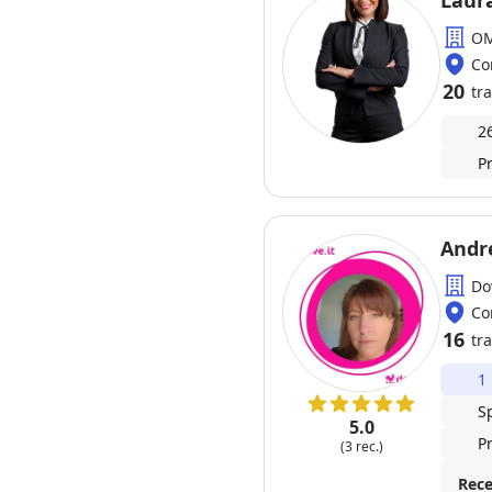
Laura
OM
Co
20
tra
2
P
Andr
Do
Co
16
tra
1
S
5.0
P
(3 rec.)
Rece