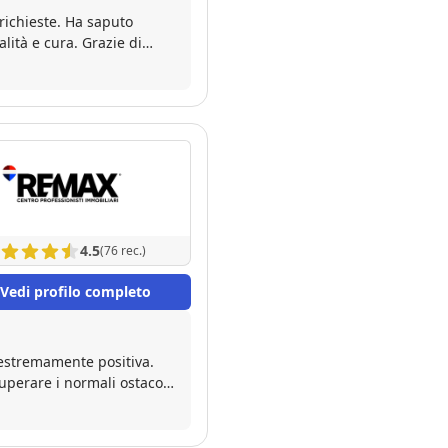
richieste. Ha saputo
ura. Grazie di
4.5
(76 rec.)
Vedi profilo completo
 estremamente positiva.
uperare i normali ostacoli
 Riccardo identificasse
ra sia brillante !