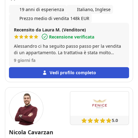
19 anni di esperienza
Italiano, Inglese
Prezzo medio di vendita 148k EUR
Recensito da Laura M. (Venditore)
Recensione verificata
Alessandro ci ha seguito passo passo per la vendita
di un appartamento. La trattativa è stata molto
veloce e si è conclusa in tempi brevi con una sola
9 giorni fa
visita. L'immobile è stato ceduto al prezzo richiesto
soddisfacendo in pieno le nostre aspettative.
Vedi profilo completo
Consiglio di affidarvi ad Alessandro per la sua
cordialità, preparazione, disponibilità ed anche per
la sua simpatia.
5.0
Nicola Cavarzan