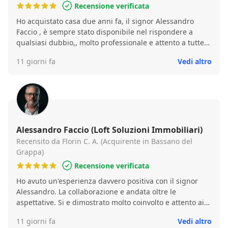
Recensione verificata
Ho acquistato casa due anni fa, il signor Alessandro
Faccio , è sempre stato disponibile nel rispondere a
qualsiasi dubbio,, molto professionale e attento a tutte
le richieste, mi sono trovata benissimo , consiglio
11 giorni fa
Vedi altro
vivamente a chiunque debba acquistare casa
Alessandro Faccio (Loft Soluzioni Immobiliari)
Recensito da Florin C. A. (Acquirente in Bassano del
Grappa)
Recensione verificata
Ho avuto un'esperienza davvero positiva con il signor
Alessandro. La collaborazione e andata oltre le
aspettative. Si e dimostrato molto coinvolto e attento ai
dettagli, il che ha reso il processo molto piu semplice e
11 giorni fa
Vedi altro
privo di stress. Lo consiglio vivamente!