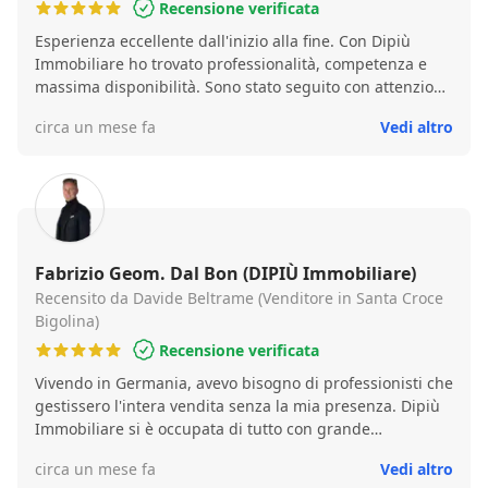
Recensione verificata
Esperienza eccellente dall'inizio alla fine. Con Dipiù
Immobiliare ho trovato professionalità, competenza e
massima disponibilità. Sono stato seguito con attenzione
in ogni fase, sempre con chiarezza e trasparenza. Un
circa un mese fa
Vedi altro
team preparato e sempre presente, capace di rendere
tutto il percorso semplice e sereno. Se in futuro dovessi
avere nuovamente bisogno di un'agenzia immobiliare,
mi affiderei senza dubbio ancora a loro. Consigliatissimi!
Fabrizio Geom. Dal Bon (DIPIÙ Immobiliare)
Recensito da Davide Beltrame (Venditore in Santa Croce
Bigolina)
Recensione verificata
Vivendo in Germania, avevo bisogno di professionisti che
gestissero l'intera vendita senza la mia presenza. Dipiù
Immobiliare si è occupata di tutto con grande
competenza, disponibilità e attenzione ai dettagli,
circa un mese fa
Vedi altro
seguendo ogni fase fino al rogito. La cosa che mi ha