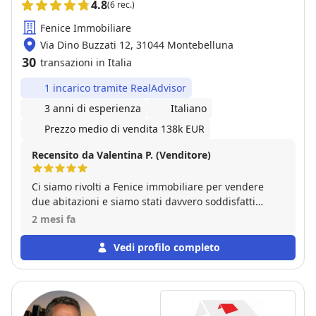
4.8
(6 rec.)
Fenice Immobiliare
Via Dino Buzzati 12, 31044 Montebelluna
30
transazioni in Italia
1 incarico tramite RealAdvisor
3 anni di esperienza
Italiano
Prezzo medio di vendita 138k EUR
Recensito da Valentina P. (Venditore)
Ci siamo rivolti a Fenice immobiliare per vendere
due abitazioni e siamo stati davvero soddisfatti
dell’esperienza. Entrambi gli immobili sono stati
2 mesi fa
venduti nel giro di pochi mesi. L’agenzia è gestita da
una squadra giovane, professionale e competente.
Vedi profilo completo
Dorian, l’agente che ci ha seguito, ci ha fornito
consigli preziosi su come valorizzare al meglio le
nostre due case e ha gestito in maniera eccellente le
due trattative. Se siete in cerca di un’agenzia per