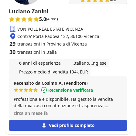
Luciano Zanini
5.0
(4 rec.)
VON POLL REAL ESTATE VICENZA
Contra' Porta Padova 132, 36100 Vicenza
29
transazioni in Provincia di Vicenza
30
transazioni in Italia
6 anni di esperienza
Italiano, Inglese
Prezzo medio di vendita 194k EUR
Recensito da Cosimo A. (Venditore)
Recensione verificata
Professionale e disponibile. Ha gestito la vendita
della mia casa con attenzione e trasparenza,
accompagnandomi in ogni fase. Lo consiglio a chi
circa un mese fa
cerca un agente affidabile.
Vedi profilo completo