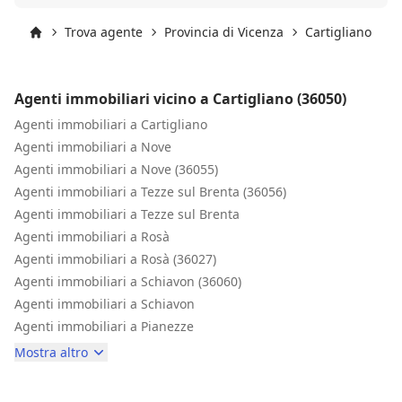
sorpreso maggiormente è stata la velocità con cui hanno
venduto l'immobile, ottenendo inoltre un risultato
Trova agente
Provincia di Vicenza
Cartigliano
C
notevolmente superiore al prezzo che mi aspettavo.
Inizio
Professionalità, affidabilità e risultati concreti. "Il Dipiù
che fa la differenza" non è solo uno slogan: se lo
Agenti immobiliari vicino a Cartigliano (36050)
meritano tutto, perché sono davvero diversi dagli altri.
Se devi vendere casa, rivolgiti a Dipiù Immobiliare: non
Agenti immobiliari a Cartigliano
potrai fare scelta migliore.
Agenti immobiliari a Nove
Agenti immobiliari a Nove (36055)
Agenti immobiliari a Tezze sul Brenta (36056)
Agenti immobiliari a Tezze sul Brenta
Agenti immobiliari a Rosà
Agenti immobiliari a Rosà (36027)
Agenti immobiliari a Schiavon (36060)
Agenti immobiliari a Schiavon
Agenti immobiliari a Pianezze
Mostra altro