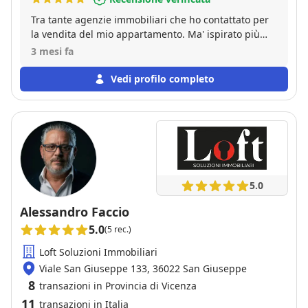
Tra tante agenzie immobiliari che ho contattato per
la vendita del mio appartamento. Ma' ispirato più
fiducia l'agenzia immobiliare DottiCasa di Dotti Paolo
3 mesi fa
un professionista senza paragoni, accordato ci nella
vendita con incarico in esclusiva già per i suoi
Vedi profilo completo
sistemi più vantaggiosi è professionali grazie a uno
Staff sempre presente Cortese e Professionale.
5.0
Alessandro Faccio
5.0
(5 rec.)
Loft Soluzioni Immobiliari
Viale San Giuseppe 133, 36022 San Giuseppe
8
transazioni in Provincia di Vicenza
11
transazioni in Italia