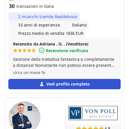
30
transazioni in Italia
2 incarichi tramite RealAdvisor
33 anni di esperienza
Italiano
Prezzo medio di vendita 183k EUR
Recensito da Adriana . O. . (Venditore)
Recensione verificata
Gestione della trattativa fantastica e completamente
a distanza! Nonostante non potessi essere presente
fisicamente, lo staff si è occupato di tutto con
circa un mese fa
precisione e tempestività. Se cercate un'agenzia
seria, moderna e capace di lavorare a distanza senza
Vedi profilo completo
problemi, questo è il posto giusto.
4.8