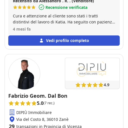
Recensito da Alessandro . R. . (Venditore)
Recensione verificata
Cura e attenzione al cliente sono stati i tratti
distintivi del lavoro di Katia. Ha seguito con pazienza
e competenza tutte le fasi della vendita portandoci
4 mesi fa
ad ottenere un ottimo risultato.La consiglio.
Vedi profilo completo
4.9
Fabrizio Geom. Dal Bon
5.0
(7 rec.)
DIPIÙ Immobiliare
Via del Costo 8, 36010 Zanè
29
transazioni in Provincia di Vicenza