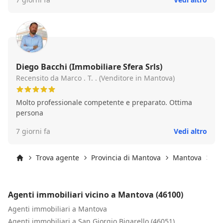
Diego Bacchi (Immobiliare Sfera Srls)
Recensito da Marco . T. . (Venditore in Mantova)
Molto professionale competente e preparato. Ottima
persona
7 giorni fa
Vedi altro
Trova agente
Provincia di Mantova
Mantova
Ma
Inizio
Agenti immobiliari vicino a Mantova (46100)
Agenti immobiliari a Mantova
Agenti immobiliari a San Giorgio Bigarello (46051)