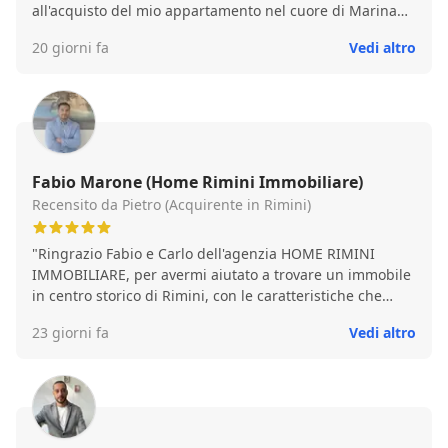
all'acquisto del mio appartamento nel cuore di Marina
Centro. Ha pensato Lui a tutto garantendo, senza
20 giorni fa
Vedi altro
soluzione di continuità alcuna, grandissima competenza
professionale, capacità di intermediazione, cortese
disponibilità e gentilezza. Con quanto sopra ha
realizzato con straordinaria velocità sia la mia
soddisfazione sia quella della parte venditrice
l'immobile. Complimenti per tutto quanto ha fatto ma
soprattutto per come lo ha fatto. Pienamente soddisfatto
Fabio Marone (Home Rimini Immobiliare)
della assistenza fornitami consiglio il Dottor Marone e la
Recensito da Pietro (Acquirente in Rimini)
Sua Immobiliare a chiunque abbia necessità di un
intermediatore serio, competente, affidabile, efficiente
"Ringrazio Fabio e Carlo dell'agenzia HOME RIMINI
ed efficace. Complimenti per tutto e ancora un grande
IMMOBILIARE, per avermi aiutato a trovare un immobile
GRAZIE. Ettore POGGI
in centro storico di Rimini, con le caratteristiche che
desideravo e che cercavo da tempo. Li ringrazio per
23 giorni fa
Vedi altro
avermi seguito in tutte le fasi della trattativa fino a rogito
ed anche successivamente."