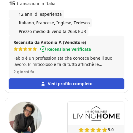
15
transazioni in Italia
12 anni di esperienza
Italiano, Francese, Inglese, Tedesco
Prezzo medio di vendita 265k EUR
Recensito da Antonio P. (Venditore)
Recensione verificata
Fabio è un professionista che conosce bene il suo
lavoro. E' miticoloso e fa di tutto affinchè le
operazioni vadano in porto limitando anche quei
2 giorni fa
problemi che inevitabilmente si possono creare nelle
varie trattative. Bravo e affidabile! Assolutamente
Vedi profilo completo
consigliato!
5.0