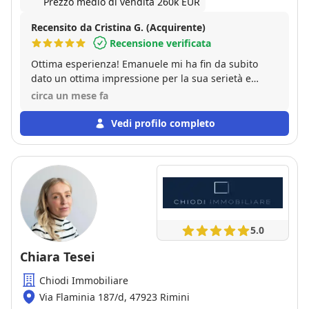
Prezzo medio di vendita 260k EUR
Recensito da Cristina G. (Acquirente)
Recensione verificata
Ottima esperienza! Emanuele mi ha fin da subito
dato un ottima impressione per la sua serietà e
professionalità. Impressione che è stata confermata!
circa un mese fa
Si è dimostrato molto preparato, disponibile e
sempre pronto a darmi delucidazioni ad ogni mia
Vedi profilo completo
domanda!! Quindi non posso fare altro che
consigliare di affidarsi a lui!!
5.0
Chiara Tesei
Chiodi Immobiliare
Via Flaminia 187/d, 47923 Rimini