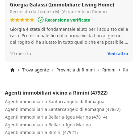
Giorgia Galassi (Immobiliare Living Home)
Recensito da Lorenzo M. (Acquirente in Rimini)
Recensione verificata
Giorgia è stata di fondamentale aiuto per l acquisto della
casa. Professionale fin dalla prima visita fino al giorno
del rogito ci ha aiutato in tutto quello che era possibile.
Ci ha fatto sentire sempre a nostro agio ed è stata
10 mesi fa
Vedi altro
sempre disponibile in tutto !!
Trova agente
Provincia di Rimini
Rimini
Rimini 
Inizio
Agenti immobiliari vicino a Rimini (47922)
Agenti immobiliari a Santarcangelo di Romagna
Agenti immobiliari a Santarcangelo di Romagna (47822)
Agenti immobiliari a Bellaria-Igea Marina (47814)
Agenti immobiliari a Bellaria-Igea Marina
Agenti immobiliari a Rimini (47921)