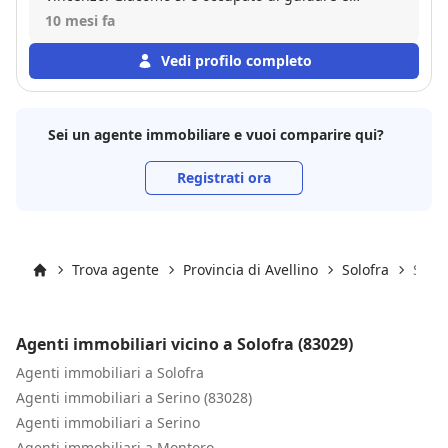
assistere la nostra vendita. Ha dimostrato eccellenti
10 mesi fa
competenze linguistiche, competenza professionale
e un eccellente rapporto con la clientela. Giacomo è
Vedi profilo completo
paziente e ascolta attentamente le esigenze dei suoi
clienti. Vincenzo è preciso e ha una comprovata
esperienza e conoscenza del mercato immobiliare, e
Sei un agente immobiliare e vuoi comparire qui?
il nostro primo contatto con lui è stato estremamente
positivo. Consiglio vivamente questa agenzia per la
Registrati ora
sua professionalità e la capacità di interagire con i
clienti sia in italiano che in inglese.
Trova agente
Provincia di Avellino
Solofra
Solof
Inizio
Agenti immobiliari vicino a Solofra (83029)
Agenti immobiliari a Solofra
Agenti immobiliari a Serino (83028)
Agenti immobiliari a Serino
Agenti immobiliari a Montoro