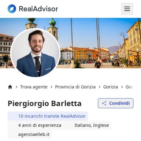
Trova agente
Provincia di Gorizia
Gorizia
Gorizia
Inizio
Piergiorgio Barletta
Condividi
10 incarichi tramite RealAdvisor
4 anni di esperienza
Italiano, Inglese
agenziaelleb.it