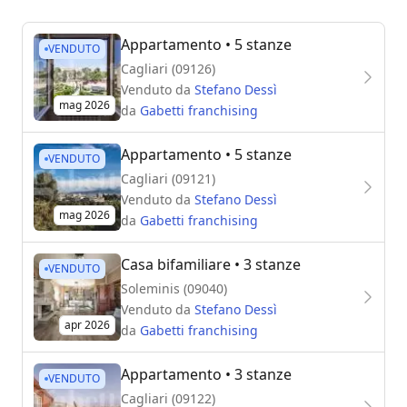
Appartamento
• 5 stanze
VENDUTO
Cagliari (09126)
Venduto da
Stefano Dessì
mag 2026
da
Gabetti franchising
Appartamento
• 5 stanze
VENDUTO
Cagliari (09121)
Venduto da
Stefano Dessì
mag 2026
da
Gabetti franchising
Casa bifamiliare
• 3 stanze
VENDUTO
Soleminis (09040)
Venduto da
Stefano Dessì
apr 2026
da
Gabetti franchising
Appartamento
• 3 stanze
VENDUTO
Cagliari (09122)