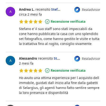
Andrea L.
recensito
Stefano Dessì
Realadvisor
A
circa 2 mesi fa
Recensione verificata
5 su 5 stelle
Stefano e’ il suo staff sono stati impeccabili da
cone hanno pubblicato la casa con uno splendido
set fotografico, come hanno gestito le visite e tutta
la trattativa fino al rogito, consiglio vivamente
Alessandro
recensito
Stefano Dessì
Realadvisor
A
2 mesi fa
Recensione verificata
5 su 5 stelle
Ho avuto una ottima esperienza per l acquisto dell
immobile, guidati dall inizio alla fine dalla gabetti
di Selargius, gli agenti hanno fatto sentire sempre
la loro presenza e disponibilità