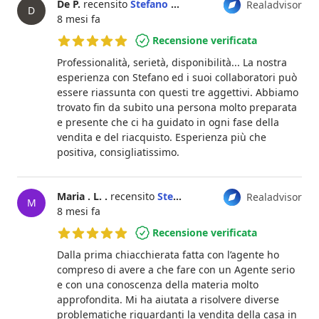
De P.
recensito
Stefano Dessì
Realadvisor
D
8 mesi fa
Recensione verificata
5 su 5 stelle
Professionalità, serietà, disponibilità... La nostra
esperienza con Stefano ed i suoi collaboratori può
essere riassunta con questi tre aggettivi. Abbiamo
trovato fin da subito una persona molto preparata
e presente che ci ha guidato in ogni fase della
vendita e del riacquisto. Esperienza più che
positiva, consigliatissimo.
Maria . L. .
recensito
Stefano Dessì
Realadvisor
M
8 mesi fa
Recensione verificata
5 su 5 stelle
Dalla prima chiacchierata fatta con l’agente ho
compreso di avere a che fare con un Agente serio
e con una conoscenza della materia molto
approfondita. Mi ha aiutata a risolvere diverse
problematiche riguardanti la vendita della casa in