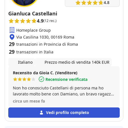
4.8
Gianluca Castellani
4.9
(12 rec.)
Homeplace Group
Via Casilina 1030, 00169 Roma
29
transazioni in Provincia di Roma
29
transazioni in Italia
Italiano
Prezzo medio di vendita 140k EUR
Recensito da Gioia C. (Venditore)
Recensione verificata
Non ho conosciuto Castellani di persona ma ho
lavorato molto bene con Damiano, un bravo ragazzo
che ha fatto un buon lavoro, penso che con
circa un mese fa
l'esperienza diventerà un mago dell'immobiliare,
spero senza perdere la sua empatia e bontà d'animo
Vedi profilo completo
.