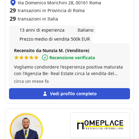
Via Domenico Morichini 28, 00161 Roma
29
transazioni in Provincia di Roma
29
transazioni in Italia
13 anni di esperienza
Italiano
Prezzo medio di vendita 500k EUR
Recensito da Nunzia M. (Venditore)
Recensione verificata
Vogliamo condividere l'esperienza positiva maturata
con l'Agenzia Be- Real Estate circa la vendita del
nostro appartamento. Lo staff ha dimostrato
circa un mese fa
personalità, competenza e ottima organizzazione
associata a gentilezza e disponibilità. Uno speciale
Vedi profilo completo
ringraziamento va a Carlo Alberto per il quid in più
che ha dimostrato di avere sotto tutti i punti di vista.
Grazie!