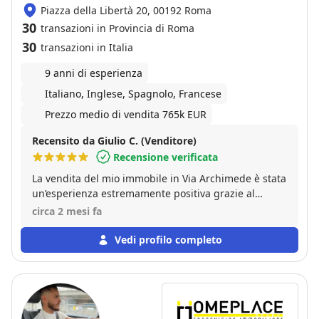
Piazza della Libertà 20, 00192 Roma
30
transazioni in Provincia di Roma
30
transazioni in Italia
9 anni di esperienza
Italiano, Inglese, Spagnolo, Francese
Prezzo medio di vendita 765k EUR
Recensito da Giulio C. (Venditore)
Recensione verificata
La vendita del mio immobile in Via Archimede è stata
un’esperienza estremamente positiva grazie al
supporto di Leonardo Valori e del suo team. Fin dal
circa 2 mesi fa
primo incontro ho trovato professionisti preparati,
disponibili e sempre presenti. Sono stato seguito con
Vedi profilo completo
attenzione in ogni fase del percorso: dalla
valutazione iniziale dell’immobile, svolta con
competenza e realismo, fino alla definizione della
migliore strategia di posizionamento sul mercato.
Ogni scelta è stata condivisa e spiegata con