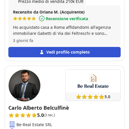
Prezzo medio di vendita 210k EUR
Recensito da Oriana M. (Acquirente)
Recensione verificata
Ho acquistato casa a Roma affidandomi all'agenzia
immobiliare Gabetti di Via dei Feltreschi e sono
rimasta molto soddisfatta dell’esperienza. Ho trovato
3 giorni fa
professionalità, disponibilità e grande attenzione in
tutte le fasi della compravendita, dalla prima visita
Vedi profilo completo
fino alla conclusione dell’acquisto. Un
ringraziamento particolare va a Filippo, che mi ha
accompagnata con competenza, serietà e
disponibilità, dimostrandosi sempre attento alle mie
esigenze e pronto a chiarire ogni dubbio. In un
percorso importante e delicato come quello
dell’acquisto di una casa, avere accanto una persona
5.0
affidabile fa davvero la differenza. Consiglio
assolutamente questa agenzia a chi cerca
Carlo Alberto Belculfinè
professionalità, trasparenza e attenzione al cliente.
5.0
(3 rec.)
Grazie a tutto il team!
Be-Real Estate SRL