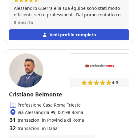
Alessandro Guerra e la sua équipe sono stati molto
efficienti, seri e professionali. Dal primo contatto con
Ciro, che ci ha pazientemente fatto e vedere e
8 mesi fa
rivedere l'appartamento sempre dimostrando
disponibilità e simpatia, e tutti i contatti su
Vedi profilo completo
documenti e altro con Federica, sempre rapida e
efficiente, raccomandiamo il Signor Guerra e la sua
agenzia. Dal momento della firma della proposta fino
alla firma del rogito, il signor Guerra ha dimostrato
sempre serietà e pragmatismo per avanzare bene e
in maniera rapida. Si è stabilito dall'inizio un
prezioso rapporto di fiducia.
4.9
Cristiano Belmonte
Professione Casa Roma Trieste
Via Alessandria 99, 00198 Roma
31
transazioni in Provincia di Roma
32
transazioni in Italia