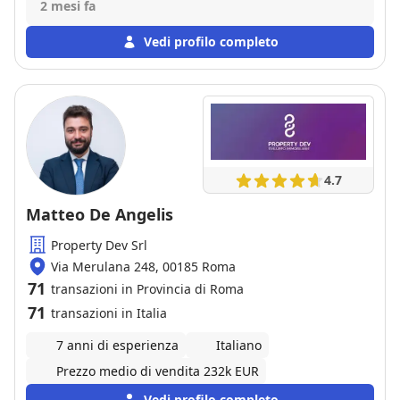
Siamo contenti di esserci affidati a lui e di aver
2 mesi fa
concluso con ottimi risultati l'acquisto.
Vedi profilo completo
4.7
Matteo De Angelis
Property Dev Srl
Via Merulana 248, 00185 Roma
71
transazioni in Provincia di Roma
71
transazioni in Italia
7 anni di esperienza
Italiano
Prezzo medio di vendita 232k EUR
Vedi profilo completo