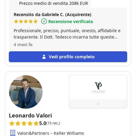
Prezzo medio di vendita 208k EUR
Recensito da Gabriele C. (Acquirente)
Recensione verificata
Professionale, preciso, puntuale, onesto, affidabile e
trasparente. Il Dott. Tedesco incarna tutte queste
qualità. È la persona ideale cui affidarsi per
4 mesi fa
l’acquisto o la vendita di immobili di un certo valore.
Vedi profilo completo
-
Leonardo Valori
5.0
(15 rec.)
Valori&Partners – Keller Williams