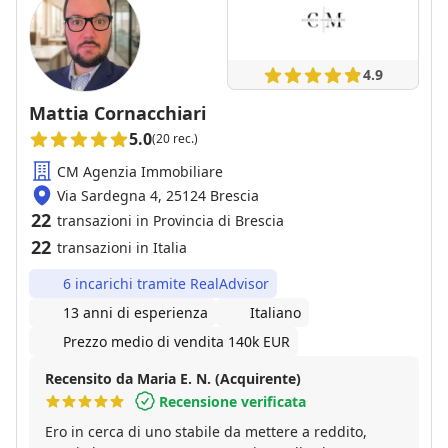
fino all’atto e anche dopo. Ho apprezzato molto la
loro presenza costante, la chiarezza nella gestione
delle pratiche e delle carte, e soprattutto la
disponibilità ad aiutarmi anche per aspetti che
4.9
spesso potrebbero essere considerati “extra” da
molte agenzie, come consigli, contatti e supporto per
Mattia Cornacchiari
richieste legate a ristrutturazioni e lavori vari. È un
5.0
(20 rec.)
team giovane, preparato, con tanta voglia di fare e
con un approccio davvero amichevole. Sono sempre
CM Agenzia Immobiliare
presenti, rispondono, aiutano e ti fanno sentire
Via Sardegna 4, 25124 Brescia
seguito in ogni momento. Per me, essendo la prima
22
transazioni in Provincia di Brescia
casa, era importante avere accanto persone affidabili
22
transazioni in Italia
e competenti. Con loro mi sono trovato davvero
molto bene e li consiglio senza dubbio a chi cerca
6 incarichi tramite RealAdvisor
un’agenzia seria, professionale e allo stesso tempo
13 anni di esperienza
Italiano
vicina al cliente.
Prezzo medio di vendita 140k EUR
Recensito da Maria E. N. (Acquirente)
Recensione verificata
Ero in cerca di uno stabile da mettere a reddito,