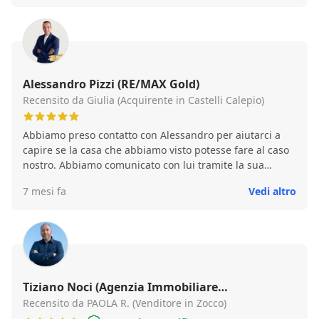
È raro trovare dei professionisti che siano così preparati,
competenti e tempestivi. Staff giovane con tanta voglia
di soddisfare al meglio i propri clienti. Consigliatissimo!
Alessandro Pizzi (RE/MAX Gold)
Recensito da Giulia (Acquirente in Castelli Calepio)
Abbiamo preso contatto con Alessandro per aiutarci a
capire se la casa che abbiamo visto potesse fare al caso
nostro. Abbiamo comunicato con lui tramite la sua
assistente, da subito mostratasi come molto disponibile
7 mesi fa
Vedi altro
e professionale, a cui abbiamo mandato tutte le schede
necessarie per la valutazione. Alessandro in brevi tempi
è stato pronto a mostrarci il risultato della valutazione
dell'immobile, facendoci avere un documento ufficiale e
molto dettagliato, utile per avere in mente tutti i
particolari da considerare. Sono stati molto disponibili
anche per la richiesta di effettuare un sopralluogo,
Tiziano Noci (Agenzia Immobiliare
anche questo svolto in breve tempo, e in cui la
Casarovato.it)
Recensito da PAOLA R. (Venditore in Zocco)
professionalità dell'agente si è solo andata a