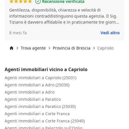
Recensione verificata
confermare. La comunicazione è stata ottima, chiara e
Gentilezza, disponibilità, chiarezza e velocità di
semplice da capire anche per chi non ha dimestichezza
informazioni contraddistinguono questa agenzia. Il Sig.
con queste cose, senza tralasciare alcun dettaglio
Tiziano è davvero affidabile e in praticamente tre giorni
significativo. Ci hanno seguiti passo passo dal primo
ci ha concluso la vendita. Super consigliato
momento all'ultimo, dandoci un resoconto definitivo
8 mesi fa
Vedi altro
dopo aver concluso tutte le procedure utili ad avere
un'idea chiara rispetto al possibile acquisto. Mi sento di
consigliare Alessandro a coloro i quali cercano un
Trova agente
Provincia di Brescia
Capriolo
agente che non faccia solo un mero lavoro di incrocio
Inizio
dati e invio dei risultati, ma che segua i clienti in tutte le
fasi del percorso, dimostrandosi disponibile a tutte le
Agenti immobiliari vicino a Capriolo
richieste, domande e chiarimenti del caso. Acquistare
una casa è un passo importante, ed avere un agente
Agenti immobiliari a Capriolo (25031)
disponibile a spiegare e offrire alternative è un aspetto,
Agenti immobiliari a Adro (25030)
secondo noi, determinante. Grazie ancora per il vostro
Agenti immobiliari a Adro
lavoro e sostegno!
Agenti immobiliari a Paratico
Agenti immobiliari a Paratico (25030)
Agenti immobiliari a Corte Franca
Agenti immobiliari a Corte Franca (25040)
Agenti immobiliari a Palazzolo sull'Oglio