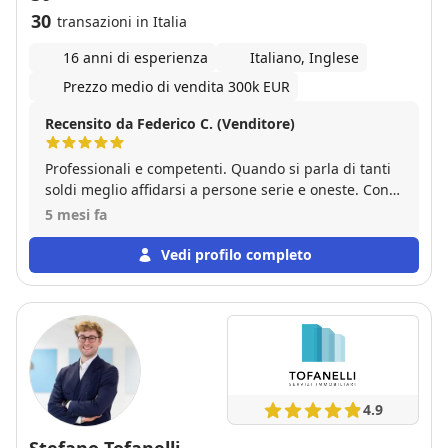
tranquilli.LA CASA STUDIO IMMOBILIARE È MOLTO
30
transazioni in Italia
PROFESSIONALE E COMPETENTE.Grazie MARIO!!! a
risentirci.
16 anni di esperienza
Italiano, Inglese
Prezzo medio di vendita 300k EUR
Recensito da Federico C. (Venditore)
Professionali e competenti. Quando si parla di tanti
soldi meglio affidarsi a persone serie e oneste. Con
Gabetti andate sul sicuro! Ottima agenzia
5 mesi fa
Vedi profilo completo
4.9