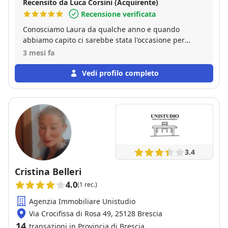
Recensito da Luca Corsini (Acquirente)
Recensione verificata
Conosciamo Laura da qualche anno e quando
abbiamo capito ci sarebbe stata l'occasione per
acquisire un immobile tramite Lei e la sua agenzia,
3 mesi fa
ci siamo sentiti veramente tranquillizzati. Laura puo
essere considerata l'agente di famiglia, dato che i
Vedi profilo completo
nostri parenti hanno acquisito casa tramite Lei. Ma
sopratratutto di Laura abbiamo apprezzato il la
trasparenza e la preparazione. Insomma una
professionista preparata e disponibile che ha saputo
gestire ogni fase del nostro acquisto.
3.4
Cristina Belleri
4.0
(1 rec.)
Agenzia Immobiliare Unistudio
Via Crocifissa di Rosa 49, 25128 Brescia
14
transazioni in Provincia di Brescia