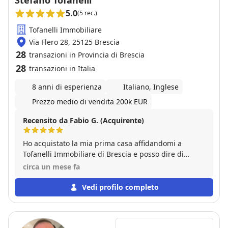
Stefano Tofanelli
5.0
(5 rec.)
Tofanelli Immobiliare
Via Flero 28, 25125 Brescia
28
transazioni in Provincia di Brescia
28
transazioni in Italia
8 anni di esperienza
Italiano, Inglese
Prezzo medio di vendita 200k EUR
Recensito da Fabio G. (Acquirente)
Ho acquistato la mia prima casa affidandomi a
Tofanelli Immobiliare di Brescia e posso dire di
essere stato sinceramente molto soddisfatto
circa un mese fa
dell’esperienza. Fin dall’inizio Stefano Tofanelli e
tutto il suo team si sono dimostrati estremamente
Vedi profilo completo
disponibili, professionali ed efficaci,
accompagnandomi non solo nella ricerca
dell’immobile, ma anche in tutte le fasi successive,