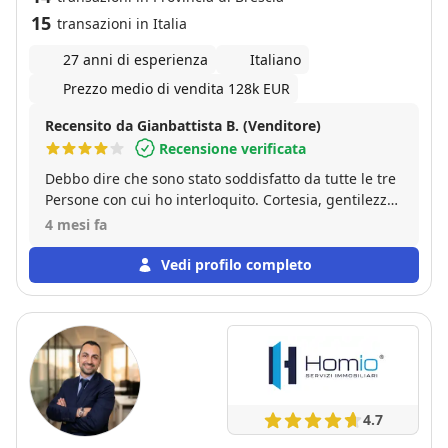
15
transazioni in Italia
27 anni di esperienza
Italiano
Prezzo medio di vendita 128k EUR
Recensito da Gianbattista B. (Venditore)
Recensione verificata
Debbo dire che sono stato soddisfatto da tutte le tre
Persone con cui ho interloquito. Cortesia, gentilezza
e disponibilità sono state sempre presenti e da me
4 mesi fa
assai apprezzate. Poi, il rapporto s' è concluso con
successo, quindi non posso che confermare tutta la
Vedi profilo completo
mia positività e consigliare ad altri lo Studio
4.7