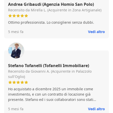
Andrea Gribaudi (Agenzia Homio San Polo)
Recensito da Mirella L. (Acquirente in Zona Artigianale)
Ottimo professionista. Lo consiglierei senza dubbi.
5 mesi fa
Vedi altro
Stefano Tofanelli (Tofanelli Immobiliare)
Recensito da Giovanni A. (Acquirente in Palazzolo
sull'Oglio)
Ho acquistato a dicembre 2025 un immobile come
investimento, e con un contratto di locazione già
presente. Stefano ed i suoi collaboratori sono stati
estremamente disponibili per qualsiasi tipo di assitenza,
5 mesi fa
Vedi altro
rendendo la pratica di acquisto veloce e sempre chiara.