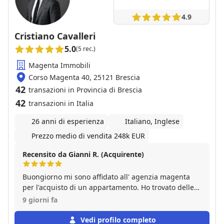
4.9
Cristiano Cavalleri
5.0
(5 rec.)
Magenta Immobili
Corso Magenta 40, 25121 Brescia
42
transazioni in Provincia di Brescia
42
transazioni in Italia
26 anni di esperienza
Italiano, Inglese
Prezzo medio di vendita 248k EUR
Recensito da Gianni R. (Acquirente)
Buongiorno mi sono affidato all' agenzia magenta
per l'acquisto di un appartamento. Ho trovato delle
persone competenti e professionali,specialmente
9 giorni fa
Andrea che è sempre stato disponibile e che ci ha
seguito passo passo in tutta la procedura fino al
Vedi profilo completo