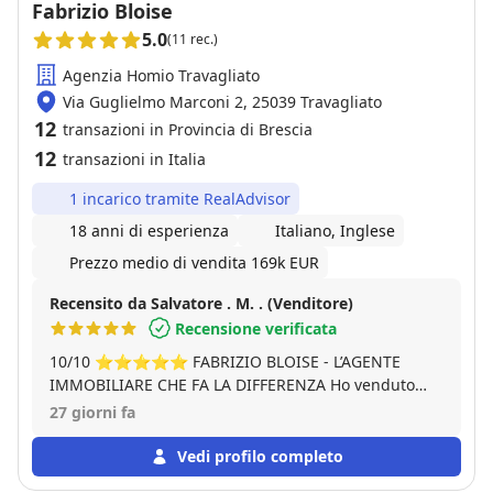
Fabrizio Bloise
5.0
(11 rec.)
Agenzia Homio Travagliato
Via Guglielmo Marconi 2, 25039 Travagliato
12
transazioni in Provincia di Brescia
12
transazioni in Italia
1 incarico tramite RealAdvisor
18 anni di esperienza
Italiano, Inglese
Prezzo medio di vendita 169k EUR
Recensito da Salvatore . M. . (Venditore)
Recensione verificata
10/10 ⭐️⭐️⭐️⭐️⭐️ FABRIZIO BLOISE - L’AGENTE
IMMOBILIARE CHE FA LA DIFFERENZA Ho venduto
casa con Fabrizio Bloise, titolare di Gruppo Homio
27 giorni fa
Travagliato, e posso dire con assoluta certezza: è il
miglior agente immobiliare con cui abbia mai avuto
Vedi profilo completo
a che fare. Non è solo bravo a vendere. È un