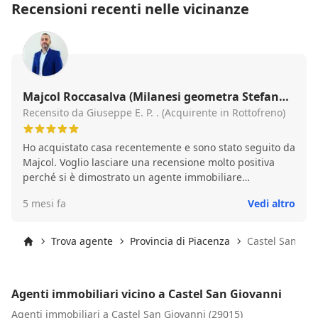
Recensioni recenti nelle vicinanze
Majcol Roccasalva (Milanesi geometra Stefano
servizi immobiliari)
Recensito da Giuseppe E. P. . (Acquirente in Rottofreno)
Ho acquistato casa recentemente e sono stato seguito da
Majcol. Voglio lasciare una recensione molto positiva
perché si è dimostrato un agente immobiliare
estremamente professionale, disponibile e competente.
5 mesi fa
Vedi altro
Mi ha accompagnato in tutte le fasi della compravendita
con grande chiarezza e pazienza, rispondendo sempre a
ogni dubbio e rendendo tutto il processo molto più
Trova agente
Provincia di Piacenza
Castel San Gio
semplice e sereno. Una persona affidabile, preparata e
Inizio
sempre presente. Consiglio vivamente di affidarsi a lui a
chiunque stia cercando casa o voglia vendere il proprio
Agenti immobiliari vicino a Castel San Giovanni
immobile. Grazie ancora Majcol per l’ottimo lavoro!
Agenti immobiliari a Castel San Giovanni (29015)