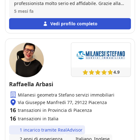
professionista molto serio ed affidabile. Grazie alla
sua intermediazione siamo riusciti a vendere il
5 mesi fa
nostro appartamento in tempi brevissimi e al prezzo
richiesto dopo la stima corretta fatta da Majcol.
Vedi profilo completo
Raccomandiamo sicuramente questo bravo
professionista.
4.9
Raffaella Arbasi
Milanesi geometra Stefano servizi immobiliari
Via Giuseppe Manfredi 77, 29122 Piacenza
16
transazioni in Provincia di Piacenza
16
transazioni in Italia
1 incarico tramite RealAdvisor
2 anni di esperienza
Italiano, Inglese