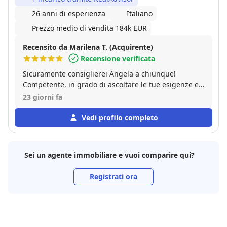
26 anni di esperienza
Italiano
Prezzo medio di vendita 184k EUR
Recensito da Marilena T. (Acquirente)
Recensione verificata
Sicuramente consiglierei Angela a chiunque!
Competente, in grado di ascoltare le tue esigenze e
metterle in atto, empatica, sempre disponibile e
23 giorni fa
attenta in qualsiasi momento. Si nota sin da subito la
passione per il suo lavoro. Posso dire di essere stata
Vedi profilo completo
molto soddisfatta dell'esperienza! Grazie mille
Angela!!
Sei un agente immobiliare e vuoi comparire qui?
Registrati ora