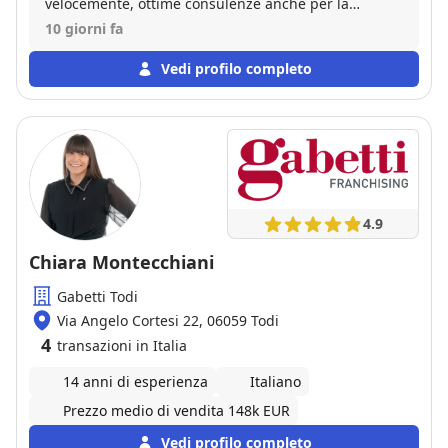
velocemente, ottime consulenze anche per la
gestione di altre proprietà e per l'acquisto di nuovo
10 giorni fa
immobile. Consiglio.
Vedi profilo completo
4.9
Chiara Montecchiani
Gabetti Todi
Via Angelo Cortesi 22, 06059 Todi
4
transazioni in Italia
14 anni di esperienza
Italiano
Prezzo medio di vendita 148k EUR
Vedi profilo completo