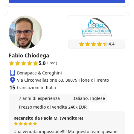
apprezzato soprattutto la trasparenza e la rapidità
nelle comunicazioni. Consiglio sicuramente di
affidarsi a lui a chi cerca un professionista
competente e affidabile.
4.4
Fabio Chiodega
5.0
(1 rec.)
Bonapace & Cereghini
Via Circonvallazione 63, 38079 Tione di Trento
15
transazioni in Italia
7 anni di esperienza
Italiano, Inglese
Prezzo medio di vendita 240k EUR
Recensito da Paola M. (Venditore)
Una vendita impossibile!!!! Ma questo team giovane