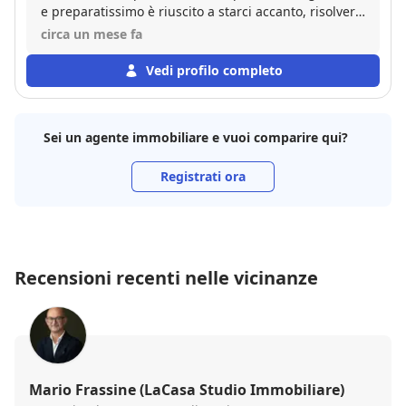
e preparatissimo è riuscito a starci accanto, risolvere
tutti i problemi e concludere la vendita. Grazie a
circa un mese fa
Fabio e Jacopo, agenzia consigliatissima.
Vedi profilo completo
Sei un agente immobiliare e vuoi comparire qui?
Registrati ora
Recensioni recenti nelle vicinanze
Mario Frassine (LaCasa Studio Immobiliare)