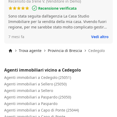
Recensito da Irene V. (Venditore in Demo)
Recensione verificata
Sono stata seguita dall’agenzia La Casa Studio
Immobiliare per la vendita della mia casa. Vivendo fuori
regione, per me sarebbe stato molto complicato gestire
l’intero processo, ma grazie alla loro professionalità tutto
7 mesi fa
Vedi altro
è stato semplice e lineare. In particolare Mario si è
dimostrato fin da subito chiaro e trasparente, sia nella
valutazione realistica dell’immobile sia nell’illustrare
Trova agente
Provincia di Brescia
Cedegolo
ogni fase della vendita. Ha seguito la pratica con grande
Inizio
attenzione, andando ben oltre le mie aspettative: si è
occupato anche del coordinamento con il tecnico per le
Agenti immobiliari vicino a Cedegolo
pratiche necessarie e mi ha tenuta costantemente
aggiornata su ogni passaggio. Sono rimasta pienamente
Agenti immobiliari a Cedegolo (25051)
soddisfatta: un’agenzia seria, competente e affidabile. La
Agenti immobiliari a Sellero (25050)
consiglio vivamente. Grazie Mario!
Agenti immobiliari a Sellero
Agenti immobiliari a Paspardo (25050)
Agenti immobiliari a Paspardo
Agenti immobiliari a Capo di Ponte (25044)
Agenti immobiliari a Capo di Ponte