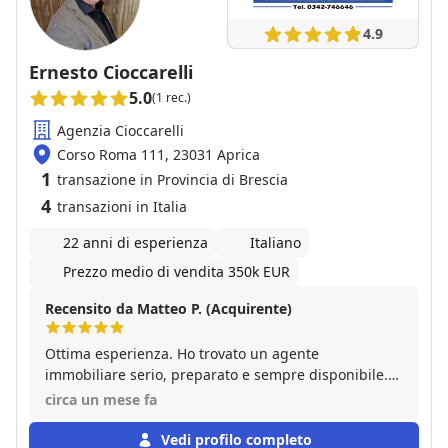
4.9
Ernesto Cioccarelli
5.0
(1 rec.)
Agenzia Cioccarelli
Corso Roma 111, 23031 Aprica
1
transazione in Provincia di Brescia
4
transazioni in Italia
22 anni di esperienza
Italiano
Prezzo medio di vendita 350k EUR
Recensito da Matteo P. (Acquirente)
Ottima esperienza. Ho trovato un agente
immobiliare serio, preparato e sempre disponibile.
Mi ha seguito con professionalità durante tutto il
circa un mese fa
percorso, fornendo spiegazioni chiare e gestendo
ogni fase della trattativa con attenzione. Ho
Vedi profilo completo