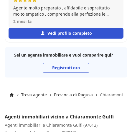
Agente molto preparato , affidabile e soprattutto
molto empatico , comprende alla perfezione le
esigenze del cliente e lo aiuta in tutto l'iter per la
2 mesi fa
conclusione dell'affare. Auguro a lui e il suo team
una lunghissima carriera!
Vedi profilo completo
Sei un agente immobiliare e vuoi comparire qui?
Registrati ora
Trova agente
Provincia di Ragusa
Chiaramonte Gul
Inizio
Agenti immobiliari vicino a Chiaramonte Gulfi
Agenti immobiliari a Chiaramonte Gulfi (97012)