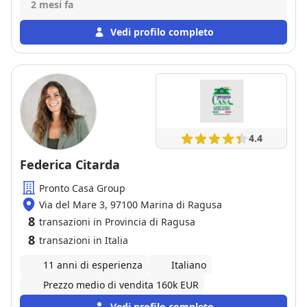
Preparato , motivato , ha saputo cogliere
2 mesi fa
immediatamente l obiettivo che mi ero prefissato
sapendo gestire al meglio anche le difficoltà che si
Vedi profilo completo
sono presentate durante la gestione della vendita .
Lo consiglio vivamente ai clienti che si dovessero
recare in agenzia per vendita o acquisto immobile .
4.4
Federica Citarda
Pronto Casa Group
Via del Mare 3, 97100 Marina di Ragusa
8
transazioni in Provincia di Ragusa
8
transazioni in Italia
11 anni di esperienza
Italiano
Prezzo medio di vendita 160k EUR
Vedi profilo completo