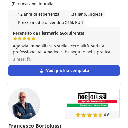
7
transazioni in Italia
12 anni di esperienza
Italiano, Inglese
Prezzo medio di vendita 265k EUR
Recensito da Piermario (Acquirente)
Agenzia immobiliare 5 stelle : cordialità, serietà
professionalità. Amedeo ci ha seguito nella pratica
dall’inizio alla fine con gentilezza e si è dimostrato
3 mesi fa
sempre disponibile e paziente nel consigliarci sulla
scelta dell’appartamento. Consiglio vivamente.
Vedi profilo completo
Ottima esperienza!
4.6
Francesco Bortolussi