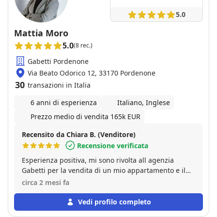
5.0
Mattia Moro
5.0
(8 rec.)
Gabetti Pordenone
Via Beato Odorico 12, 33170 Pordenone
30
transazioni in Italia
6 anni di esperienza
Italiano, Inglese
Prezzo medio di vendita 165k EUR
Recensito da Chiara B. (Venditore)
Recensione verificata
Esperienza positiva, mi sono rivolta all agenzia
Gabetti per la vendita di un mio appartamento e il
resoconto é stata una vendita nell arco di 3 mesi,
circa 2 mesi fa
personale qualificato e disponibile.
Vedi profilo completo