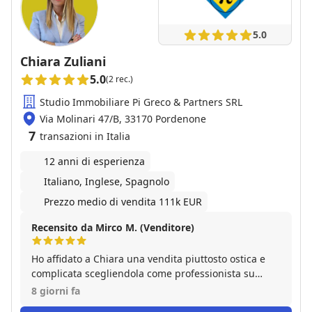
5.0
Chiara Zuliani
5.0
(2 rec.)
Studio Immobiliare Pi Greco & Partners SRL
Via Molinari 47/B, 33170 Pordenone
7
transazioni in Italia
12 anni di esperienza
Italiano, Inglese, Spagnolo
Prezzo medio di vendita 111k EUR
Recensito da Mirco M. (Venditore)
Ho affidato a Chiara una vendita piuttosto ostica e
complicata scegliendola come professionista su
segnalazione di amici che avevano avuto un ottimo
8 giorni fa
riscontro in precedenti esperienze. Senza ombra di