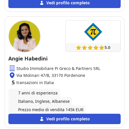
dubbio la scelta si è rivelata eccellente. Sempre
Vedi profilo completo
disponibile e sorridente ha risolto con competenza
anche legale, tutte le problematiche che abbiamo
dovuto affrontare. E’ stata davvero una bella
esperienza che si è conclusa con successo!
5.0
Angie Habedini
Studio Immobiliare Pi Greco & Partners SRL
Via Molinari 47/B, 33170 Pordenone
5
transazioni in Italia
7 anni di esperienza
Italiano, Inglese, Albanese
Prezzo medio di vendita 145k EUR
Vedi profilo completo