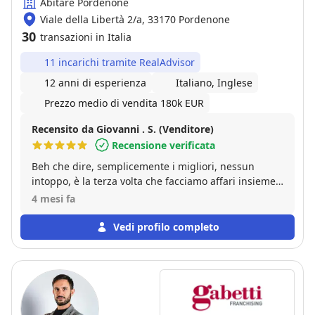
Abitare Pordenone
Viale della Libertà 2/a, 33170 Pordenone
30
transazioni in Italia
11 incarichi tramite RealAdvisor
12 anni di esperienza
Italiano, Inglese
Prezzo medio di vendita 180k EUR
Recensito da Giovanni . S. (Venditore)
Recensione verificata
Beh che dire, semplicemente i migliori, nessun
intoppo, è la terza volta che facciamo affari insieme,
sia come venditore che come acquirente, eh niente,
4 mesi fa
numeri UNO!!
Vedi profilo completo