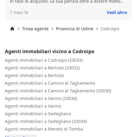
in fase di acquisto. La sua perizia oltre a essere molto
scrupolosa e stata supportata anche dai suoi consigli in
7 mesi fa
Vedi altro
merito alla imminente trattativa di acquisto. Consiglio
caldamente l'assistenza e l'esperienza di Giuseppe
Cerchio dell'agenzia immobiliare Rabino che non potrà
Trova agente
Provincia di Udine
Codroipo
che rendere più agevole la vostra trattativa in merito.
Inizio
Agenti immobiliari vicino a Codroipo
Agenti immobiliari a Codroipo (33033)
Agenti immobiliari a Bertiolo (33032)
Agenti immobiliari a Bertiolo
Agenti immobiliari a Camino al Tagliamento
Agenti immobiliari a Camino al Tagliamento (33030)
Agenti immobiliari a Varmo (33030)
Agenti immobiliari a Varmo
Agenti immobiliari a Sedegliano
Agenti immobiliari a Sedegliano (33039)
Agenti immobiliari a Mereto di Tomba