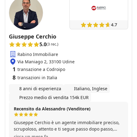
4.7
Giuseppe Cerchio
5.0
(3 rec.)
Rabino Immobiliare
Via Maniago 2, 33100 Udine
1
transazione a Codroipo
8
transazioni in Italia
8 anni di esperienza
Italiano, Inglese
Prezzo medio di vendita 154k EUR
Recensito da Alessandro (Venditore)
Giuseppe Cerchio è un agente immobiliare preciso,
scrupoloso, attento e ti segue passo dopo passo,
dall’inizio alla fine, per tutto l’iter della trattativa.
circa un mese fa