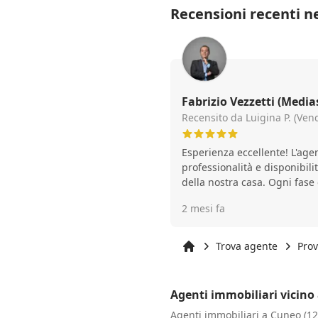
Recensioni recenti ne
Fabrizio Vezzetti (Mediaservice Cuneo,
Consulenza e Intermedi
Recensito da Luigina P. (Vend
Esperienza eccellente! L'age
professionalità e disponibili
della nostra casa. Ogni fase 
trasparenza, competenza e a
2 mesi fa
ringraziamento speciale a Fa
cortesia, la puntualità e il 
casa non è mai semplice, ma 
Trova agente
Prov
sereno e veloce del previsto.
Inizio
Agenti immobiliari vicino
Agenti immobiliari a Cuneo (1