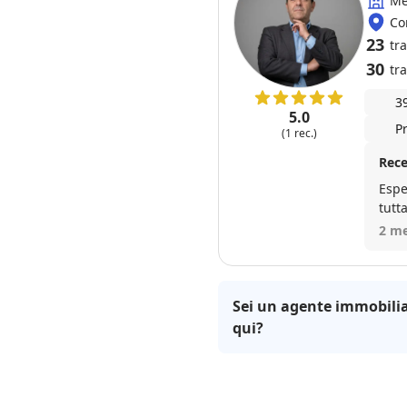
Me
Co
23
tr
30
tra
3
5.0
P
(1 rec.)
Rece
Espe
tutt
atte
2 me
punt
sere
Sei un agente immobilia
qui?