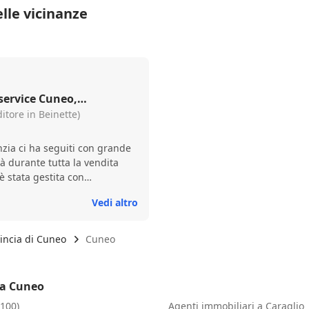
lle vicinanze
azione)
itore in Beinette)
nzia ci ha seguiti con grande
tà durante tutta la vendita
è stata gestita con
ttenzione ai dettagli. Un
Vedi altro
brizio e Simone per la
supporto costante. Vendere
con loro è stato tutto più
incia di Cuneo
Cuneo
 Consigliatissimi!
 a Cuneo
2100)
Agenti immobiliari a Caraglio