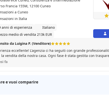
diaservice Cuneo, Consulenza e Intermediazione
rso Francia 155M, 12100 Cuneo
ansazioni a Cuneo
nsazioni in Italia
9 anni di esperienza
Italiano
rezzo medio di vendita 213k EUR
nsito da Luigina P. (Venditore)
rienza eccellente! L'agenzia ci ha seguiti con grande professionalit
a la vendita della nostra casa. Ogni fase è stata gestita con trasp
nzione ai dettagli. Un ringraziamento speciale a Fabrizio e Simone p
si fa
ualità e il supporto costante. Vendere casa non è mai semplice, ma 
no e veloce del previsto. Consigliatissimi!
re e vuoi comparire