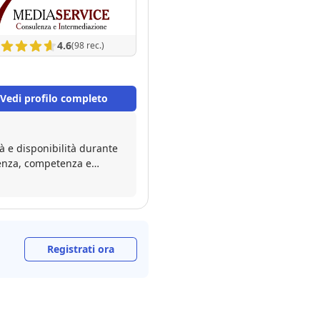
4.6
(98 rec.)
Vedi profilo completo
à e disponibilità durante
arenza, competenza e
er la cortesia, la
con loro è stato tutto più
Registrati ora