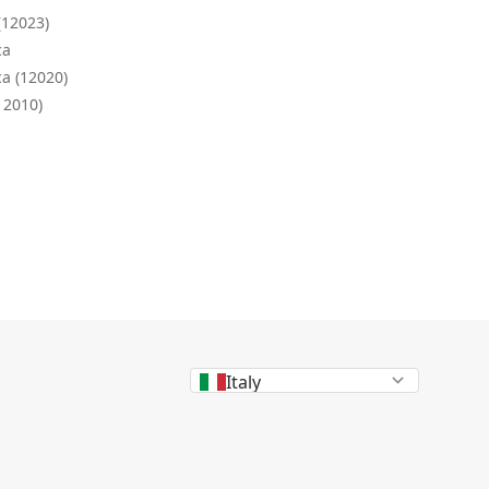
(12023)
ca
ca (12020)
12010)
Italy