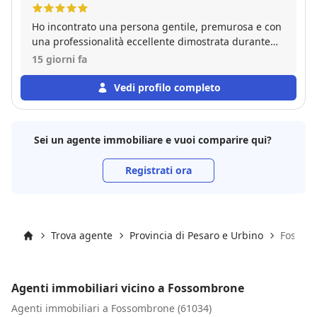
Ho incontrato una persona gentile, premurosa e con
una professionalità eccellente dimostrata durante
tutto il percorso della vendita dell'immobile!
15 giorni fa
Vedi profilo completo
Sei un agente immobiliare e vuoi comparire qui?
Registrati ora
Trova agente
Provincia di Pesaro e Urbino
Fossom
Inizio
Agenti immobiliari vicino a Fossombrone
Agenti immobiliari a Fossombrone (61034)