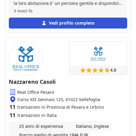
la loro abitazione.E' un persona gentile e disponibile
e ci siamo trovati bene.
3 mesi fa
Vedi profilo completo
4.8
Nazzareno Casoli
Real Office Pesaro
Corso XXI Gennaio 125, 61022 Vallefoglia
11
transazioni in Provincia di Pesaro e Urbino
11
transazioni in Italia
25 anni di esperienza
Italiano, Inglese
Prezzo medio di vendita 184k EUR