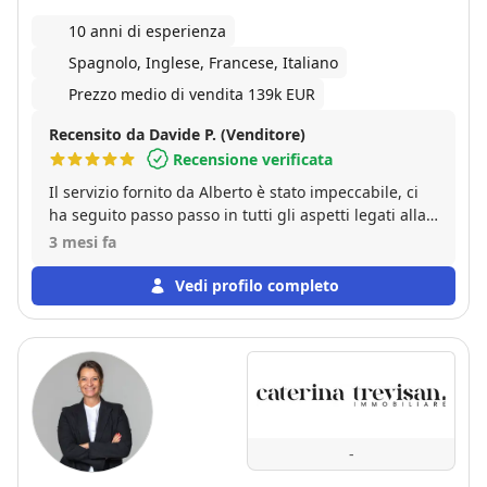
10 anni di esperienza
Spagnolo, Inglese, Francese, Italiano
Prezzo medio di vendita 139k EUR
Recensito da Davide P. (Venditore)
Recensione verificata
Il servizio fornito da Alberto è stato impeccabile, ci
ha seguito passo passo in tutti gli aspetti legati alla
vendita del nostro immobile, fornendoci supporto
3 mesi fa
continuo e presenza costante. Anche in passato mi
era capitato di usufruire di altri servizi di Alberto e
Vedi profilo completo
tutto è sempre stato perfetto. Non posso che
raccomandare questo agente!
-