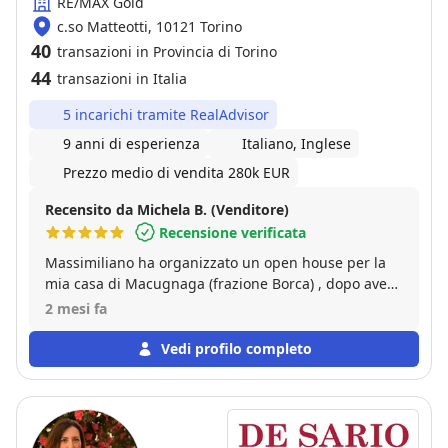
RE/MAX Gold
c.so Matteotti, 10121 Torino
40
transazioni in Provincia di Torino
44
transazioni in Italia
5 incarichi tramite RealAdvisor
9 anni di esperienza
Italiano, Inglese
Prezzo medio di vendita 280k EUR
Recensito da Michela B. (Venditore)
Recensione verificata
Massimiliano ha organizzato un open house per la
mia casa di Macugnaga (frazione Borca) , dopo aver
fatto i necessari sopralluoghi ed ottima pubblicità.
2 mesi fa
La casa è stata venduta subito! Ed in modo ottimo! Ci
ha poi seguito passo passo fino al rogito con
Vedi profilo completo
impegno e pazienza!! Assolutamente TOP!!!