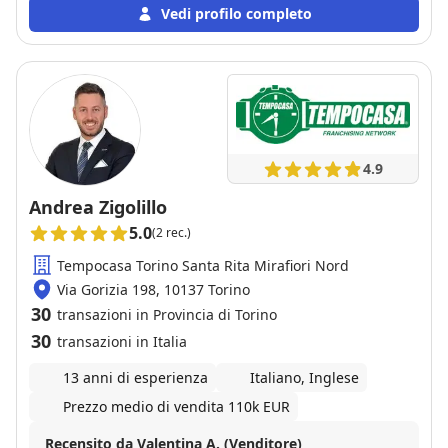
nostre aspettative ed è andata oltre. Affidatevi a lei
Vedi profilo completo
senza remore,a differenza di tanti ormai influencer
immobiliari che tengono piu alla loro fama che al
vostro immobile con Elena troverete una persona
che lavora davvero per i vostri interessi.
4.9
Andrea Zigolillo
5.0
(2 rec.)
Tempocasa Torino Santa Rita Mirafiori Nord
Via Gorizia 198, 10137 Torino
30
transazioni in Provincia di Torino
30
transazioni in Italia
13 anni di esperienza
Italiano, Inglese
Prezzo medio di vendita 110k EUR
Recensito da Valentina A. (Venditore)