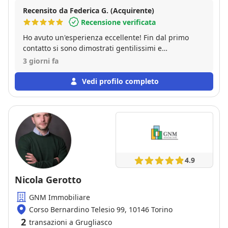
Recensito da Federica G. (Acquirente)
Recensione verificata
Ho avuto un'esperienza eccellente! Fin dal primo
contatto si sono dimostrati gentilissimi e
disponibilissimi, sempre pronti a rispondere a ogni
3 giorni fa
dubbio e a guidarmi in ogni fase dell'acquisto. Un
grazie particolare a Ciro, che è stato sempre
Vedi profilo completo
presente e attento, rendendo tutto il processo molto
più semplice e sereno. Consiglio assolutamente
questa agenzia a chiunque cerchi un servizio serio,
competente e fatto con il cuore!
4.9
Nicola Gerotto
GNM Immobiliare
Corso Bernardino Telesio 99, 10146 Torino
2
transazioni a Grugliasco