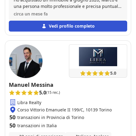
una persona molto professionale e precisa puntuale
e soprattutto chiara. Assolutamente consigliato.
circa un mese fa
Grazie
Vedi profilo completo
5.0
Manuel Messina
5.0
(15 rec.)
Libra Realty
Corso Vittorio Emanuele II 199/C, 10139 Torino
50
transazioni in Provincia di Torino
50
transazioni in Italia