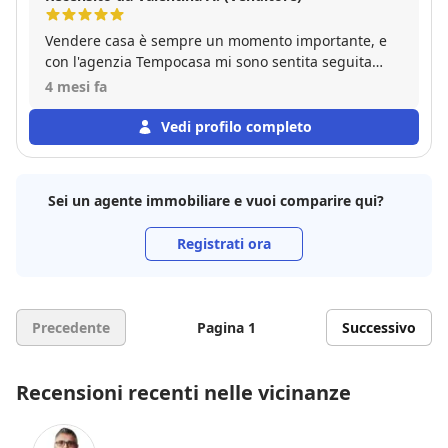
Vendere casa è sempre un momento importante, e
con l'agenzia Tempocasa mi sono sentita seguita
davvero dall’inizio alla fine. Ho trovato persone
4 mesi fa
disponibili, sincere e sempre pronte a chiarire ogni
dubbio, senza mai farmi sentire “uno dei tanti”. Mi
Vedi profilo completo
hanno accompagnato passo dopo passo con grande
professionalità ma anche con un lato umano che fa
davvero la differenza. Consiglio Tempocasa a chi
Sei un agente immobiliare e vuoi comparire qui?
cerca non solo competenza, ma anche attenzione e
fiducia.
Registrati ora
Precedente
Pagina 1
Successivo
Recensioni recenti nelle vicinanze