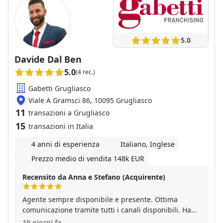
5.0
Davide Dal Ben
5.0
(4 rec.)
Gabetti Grugliasco
Viale A Gramsci 86, 10095 Grugliasco
11
transazioni a Grugliasco
15
transazioni in Italia
4 anni di esperienza
Italiano, Inglese
Prezzo medio di vendita 148k EUR
Recensito da Anna e Stefano (Acquirente)
Agente sempre disponibile e presente. Ottima
comunicazione tramite tutti i canali disponibili. Ha
saputo soddisfare le nostre esigenze, rispondendo
19 giorni fa