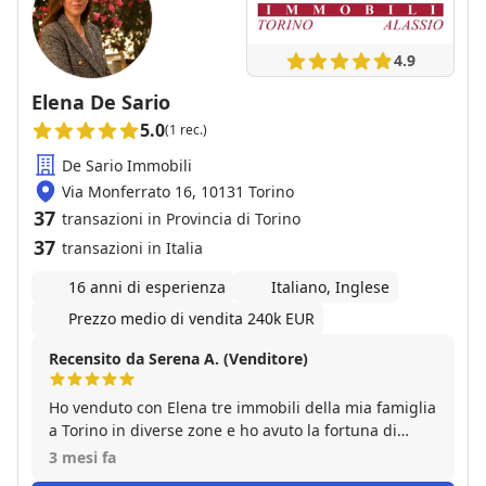
4.9
Elena De Sario
5.0
(1 rec.)
De Sario Immobili
Via Monferrato 16, 10131 Torino
37
transazioni in Provincia di Torino
37
transazioni in Italia
16 anni di esperienza
Italiano, Inglese
Prezzo medio di vendita 240k EUR
Recensito da Serena A. (Venditore)
Ho venduto con Elena tre immobili della mia famiglia
a Torino in diverse zone e ho avuto la fortuna di
avere il supporto di una professionista di livello che
3 mesi fa
con gentilezza e passione ha soddisfatto tutte le