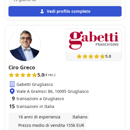
puntualmente alle nostre domande e ai nostri dubbi
in un clima professionale, ma anche cordiale e
Vedi profilo completo
amichevole. Non abbiamo avuto alcun problema e
tutte le operazioni si sono svolte in maniera semplice
e precisa.
5.0
Ciro Greco
5.0
(4 rec.)
Gabetti Grugliasco
Viale A Gramsci 86, 10095 Grugliasco
9
transazioni a Grugliasco
15
transazioni in Italia
16 anni di esperienza
Italiano
Prezzo medio di vendita 155k EUR