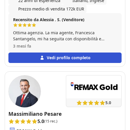
22 anni di esperienza
Italiano, Inglese
Prezzo medio di vendita 172k EUR
Recensito da Alessia . S. (Venditore)
Ottima agenzia. La mia agente, Francesca
Santangelo, mi ha seguita con disponibilità e
presenza durante tutto il percorso di vendita della
3 mesi fa
casa, accompagnandomi fino alla conclusione. Ho
apprezzato molto il supporto nei vari passaggi.
Vedi profilo completo
Grazie per il lavoro svolto.
5.0
Massimiliano Pesare
5.0
(15 rec.)