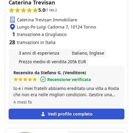
Caterina Trevisan
5.0
(1 rec.)
Caterina Trevisan Immobiliare
Lungo Po Luigi Cadorna 7, 10124 Torino
1
transazione a Grugliasco
28
transazioni in Italia
3 anni di esperienza
Italiano, Inglese
Prezzo medio di vendita 205k EUR
Recensito da Stefano G. (Venditore)
Recensione verificata
Io e i miei fratelli abbiamo ereditato una villa a Rosta
che non era nelle migliori condizioni. Gestire una
vendita in più persone non è mai semplice, ma
4 mesi fa
Caterina ha saputo guidarci con chiarezza in ogni
decisione. Ci ha consigliato di svuotarla e poi fare
Vedi profilo completo
l’Home Staging. Sinceramente eravamo un po’
titubanti, ma per fortuna ci siamo fidati. Venduta in
15 giorni al prezzo che tutti volevamo!!