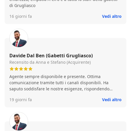
di Grugliasco
16 giorni fa
Vedi altro
Davide Dal Ben (Gabetti Grugliasco)
Recensito da Anna e Stefano (Acquirente)
Agente sempre disponibile e presente. Ottima
comunicazione tramite tutti i canali disponibili. Ha
saputo soddisfare le nostre esigenze, rispondendo
puntualmente alle nostre domande e ai nostri dubbi in
19 giorni fa
Vedi altro
un clima professionale, ma anche cordiale e amichevole.
Non abbiamo avuto alcun problema e tutte le operazioni
si sono svolte in maniera semplice e precisa.