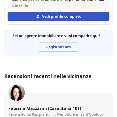
immobile di famiglia. La vendita è andata bene ed è
6 mesi fa
stata conclusa in tempi brevi, con soddisfazione da
parte di entrambi.
Vedi profilo completo
Sei un agente immobiliare e vuoi comparire qui?
Registrati ora
Recensioni recenti nelle vicinanze
Fabiana Mazzarini (Casa Italia 101)
Recensito da Pasquale . T. . (Venditore in Sant'Ubaldo)