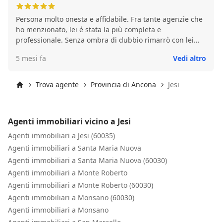
Persona molto onesta e affidabile. Fra tante agenzie che
ho menzionato, lei é stata la più completa e
professionale. Senza ombra di dubbio rimarrò con lei
per ogni cosa dovesse servire sia in ambito di vendita
5 mesi fa
Vedi altro
che di acquisto.
Trova agente
Provincia di Ancona
Jesi
Inizio
Agenti immobiliari vicino a Jesi
Agenti immobiliari a Jesi (60035)
Agenti immobiliari a Santa Maria Nuova
Agenti immobiliari a Santa Maria Nuova (60030)
Agenti immobiliari a Monte Roberto
Agenti immobiliari a Monte Roberto (60030)
Agenti immobiliari a Monsano (60030)
Agenti immobiliari a Monsano