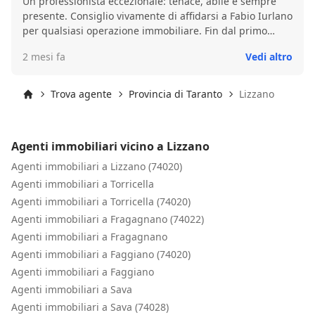
Un professionista eccezionale: tenace, abile e sempre
presente. Consiglio vivamente di affidarsi a Fabio Iurlano
per qualsiasi operazione immobiliare. Fin dal primo
incontro si è dimostrato un professionista straordinario,
2 mesi fa
Vedi altro
ma sono state la sua caparbietà e la sua tenacia a fare
davvero la differenza. Anche di fronte alle inevitabili
complessità della trattativa, non si è mai tirato indietro,
Trova agente
Provincia di Taranto
Lizzano
affrontando ogni ostacolo con un'abilità e una lucidità
Inizio
fuori dal comune. La sua disponibilità è stata totale:
sempre pronto a rispondere a ogni dubbio, a
Agenti immobiliari vicino a Lizzano
rassicurarci e a trovare la soluzione migliore per le
nostre esigenze, mostrando una pazienza e un'empatia
Agenti immobiliari a Lizzano (74020)
rare da trovare oggi nel settore. Se cercate un agente
Agenti immobiliari a Torricella
immobiliare che non si limita a "fare il suo lavoro", ma
Agenti immobiliari a Torricella (74020)
che ci mette l'anima, l'esperienza e una determinazione
Agenti immobiliari a Fragagnano (74022)
d'acciaio per portarvi al risultato, Lui è la persona giusta.
Agenti immobiliari a Fragagnano
Grazie ancora di tutto!
Agenti immobiliari a Faggiano (74020)
Agenti immobiliari a Faggiano
Agenti immobiliari a Sava
Agenti immobiliari a Sava (74028)