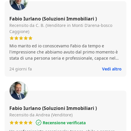
Fabio Iurlano (Soluzioni Immobiliari )
Recensito da C. B. (Venditore in Monti D'arena-bosco
Caggione)
Mio marito ed io conoscevamo Fabio da tempo e
l'impressione che abbiamo avuto dal primo momento è
stata di una persona seria e professionale, capace nel
suo lavoro, gentile e disponibile. La nostra esperienza
24 giorni fa
Vedi altro
nella sua agenzia immobiliare è da considerarsi più che
positiva.
Fabio Iurlano (Soluzioni Immobiliari )
Recensito da Andrea (Venditore)
Recensione verificata