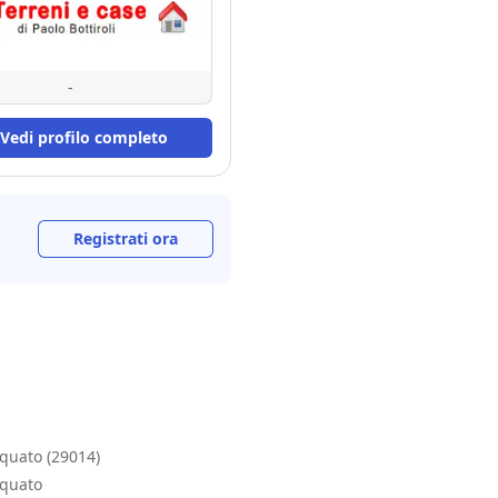
-
Vedi profilo completo
Registrati ora
rquato (29014)
rquato