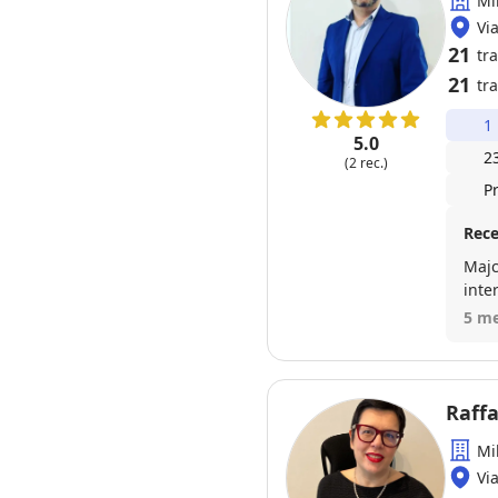
Mi
Vi
21
tr
21
tra
1
5.0
2
(2 rec.)
P
Rece
Majc
inte
rich
5 me
prof
Raffa
Mi
Vi