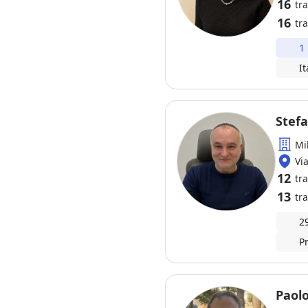
16
tr
16
tra
1
It
Stefa
Mi
Vi
12
tr
13
tra
2
P