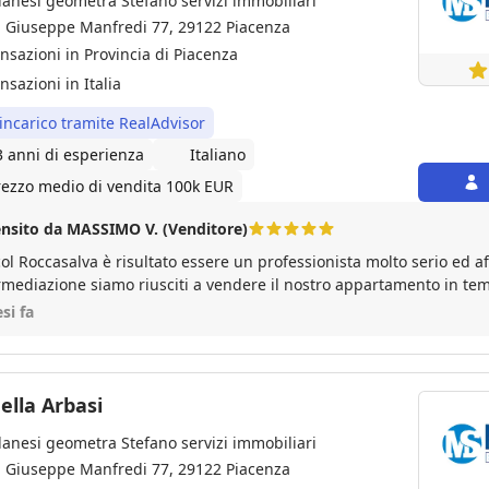
lanesi geometra Stefano servizi immobiliari
a Giuseppe Manfredi 77, 29122 Piacenza
ansazioni in Provincia di Piacenza
nsazioni in Italia
 incarico tramite RealAdvisor
3 anni di esperienza
Italiano
rezzo medio di vendita 100k EUR
nsito da MASSIMO V. (Venditore)
ol Roccasalva è risultato essere un professionista molto serio ed aff
rmediazione siamo riusciti a vendere il nostro appartamento in tem
iesto dopo la stima corretta fatta da Majcol. Raccomandiamo sicu
si fa
essionista.
ella Arbasi
lanesi geometra Stefano servizi immobiliari
a Giuseppe Manfredi 77, 29122 Piacenza