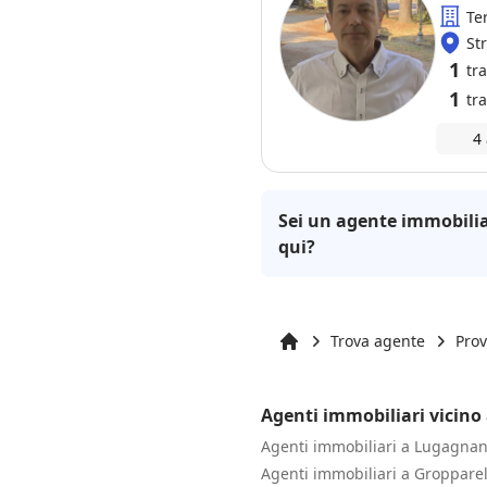
Te
St
1
tr
1
tr
4
Sei un agente immobilia
qui?
Trova agente
Prov
Inizio
Agenti immobiliari vicino
Agenti immobiliari a Lugagnan
Agenti immobiliari a Gropparel