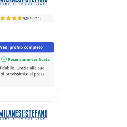
4.9
(18 rec.)
Vedi profilo completo
Recensione verificata
idabile. Grazie alla sua
pi brevissimi e al prezzo
ramente questo bravo