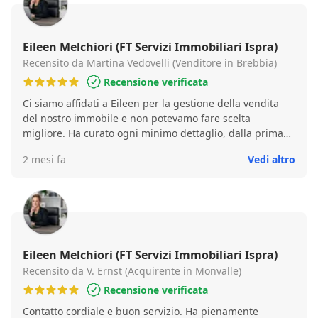
Eileen Melchiori (FT Servizi Immobiliari Ispra)
Recensito da Martina Vedovelli (Venditore in Brebbia)
Recensione verificata
Ci siamo affidati a Eileen per la gestione della vendita
del nostro immobile e non potevamo fare scelta
migliore. Ha curato ogni minimo dettaglio, dalla prima
visita fino al rogito, liberandoci da qualsiasi stress
2 mesi fa
Vedi altro
burocratico. Comunicazione chiara e veloce, ma
soprattutto massima trasparenza. Una vera
professionista del settore! Grazie di cuore 🍀✨
Eileen Melchiori (FT Servizi Immobiliari Ispra)
Recensito da V. Ernst (Acquirente in Monvalle)
Recensione verificata
Contatto cordiale e buon servizio. Ha pienamente