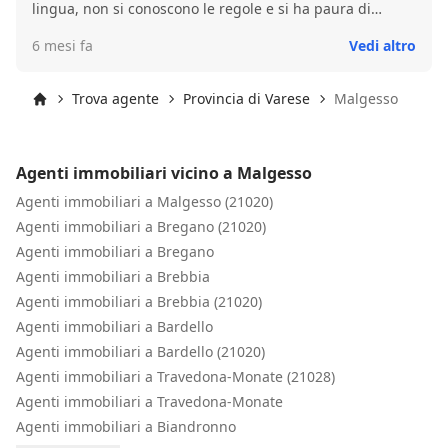
lingua, non si conoscono le regole e si ha paura di
sicurezza e professionalità.
correre un rischio (finanziario). Alessandro ha dissipato
6 mesi fa
Vedi altro
questa sensazione fin dal primo momento. Non solo
parla un inglese eccellente, rendendo tutto facile da
capire, ma anche la sua dedizione e il suo impegno nel
Trova agente
Provincia di Varese
Malgesso
fornirci tutte le informazioni di cui ha bisogno sono
Inizio
notevoli. La sua rete di persone che possono aiutarci,
come il notaio, la banca, le compagnie assicurative, il
Agenti immobiliari vicino a Malgesso
gas, l'acqua e l'elettricità, ha reso il tutto incredibilmente
facile. Non solo abbiamo avuto un'esperienza fantastica
Agenti immobiliari a Malgesso (21020)
con Alessandro come agente immobiliare per l'acquisto
Agenti immobiliari a Bregano (21020)
del nostro meraviglioso appartamento, ma abbiamo
Agenti immobiliari a Bregano
anche stretto una buona amicizia.
Agenti immobiliari a Brebbia
Agenti immobiliari a Brebbia (21020)
Agenti immobiliari a Bardello
Agenti immobiliari a Bardello (21020)
Agenti immobiliari a Travedona-Monate (21028)
Agenti immobiliari a Travedona-Monate
Agenti immobiliari a Biandronno