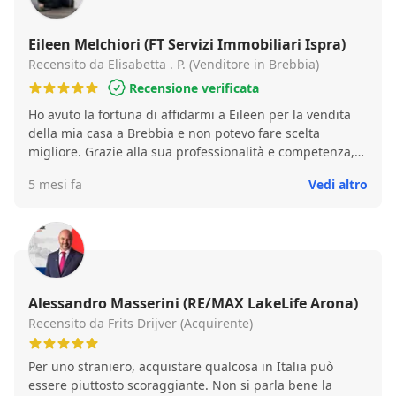
Dovrebbe essere nel loro interesse ma é raro comunque
trovare professionisti così anche nel rapporto umano.
Quest'anno mia moglie ha venduto un immobile nel
Eileen Melchiori (FT Servizi Immobiliari Ispra)
comune di Lodivecchio (Lodi). Conoscendo la Melchiori,
Recensito da Elisabetta . P. (Venditore in Brebbia)
non ho avuto dubbi su chi chiamare per occuparsi della
Recensione verificata
vendita. Valerio.
Ho avuto la fortuna di affidarmi a Eileen per la vendita
della mia casa a Brebbia e non potevo fare scelta
migliore. Grazie alla sua professionalità e competenza,
la vendita è stata gestita in modo impeccabile e in tempi
5 mesi fa
Vedi altro
ottimali. Ma ciò che ha fatto davvero la differenza è stata
la sua presenza costante in ogni fase del percorso.
Successivamente, sempre con il suo supporto, sono
riuscita ad acquistare la mia nuova casa a Ispra, vivendo
questo importante cambiamento con serenità. Eileen mi
ha seguita con grande attenzione soprattutto in tutta la
parte burocratica, spesso complessa e stressante,
Alessandro Masserini (RE/MAX LakeLife Arona)
dimostrando sempre disponibilità, chiarezza e una rara
Recensito da Frits Drijver (Acquirente)
gentilezza. Vendere e acquistare casa è un momento
delicato e significativo, ma grazie a lei tutto è stato molto
Per uno straniero, acquistare qualcosa in Italia può
più semplice e tranquillo. Consiglio vivamente Eileen a
essere piuttosto scoraggiante. Non si parla bene la
chiunque voglia affrontare questo percorso con