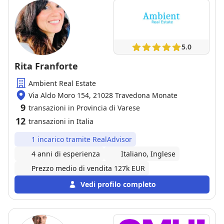
Agente. Grazie mille e tanti auguri affinchè la sua
attività futura sia brillante !
5.0
Rita Franforte
Ambient Real Estate
Via Aldo Moro 154, 21028 Travedona Monate
9
transazioni in Provincia di Varese
12
transazioni in Italia
1 incarico tramite RealAdvisor
4 anni di esperienza
Italiano, Inglese
Prezzo medio di vendita 127k EUR
Vedi profilo completo