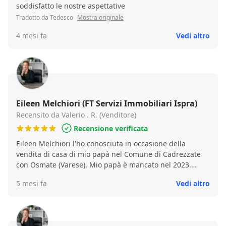
soddisfatto le nostre aspettative
Tradotto da Tedesco
Mostra originale
4 mesi fa
Vedi altro
Eileen Melchiori (FT Servizi Immobiliari Ispra)
Recensito da Valerio . R. (Venditore)
Recensione verificata
Eileen Melchiori l'ho conosciuta in occasione della
vendita di casa di mio papà nel Comune di Cadrezzate
con Osmate (Varese). Mio papà è mancato nel 2023.
L'anno dopo ho deciso di vendere. La Sig.ra Melchiori é
5 mesi fa
Vedi altro
un'agente immobiliare ma per quel che riguarda
l'esperienza che ho avuto con Lei la considero una rarità.
Non é frequente incontrare in questi casi quacuno che
aiuta, consiglia e soprattutto si rende disponibile.