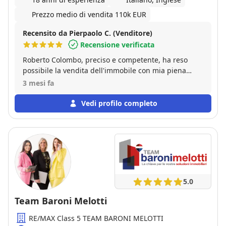
Prezzo medio di vendita 110k EUR
Recensito da Pierpaolo C. (Venditore)
Recensione verificata
Roberto Colombo, preciso e competente, ha reso
possibile la vendita dell'immobile con mia piena
soddisfazione in tempi rapidi e coerentemente ai
3 mesi fa
miei requisiti. Ottimo supporto nella trattativa e nel
completamento di tutte le attività burocratiche
Vedi profilo completo
necessarie per per la vendita. Comunicazione e
preparazione del materiale a supporto della vendita
( foto, digital tour, etc) eccellenti. Roberto Colombo è
realmente l'agente immobiliare che ti permette una
vendita tranquilla e senza rischi!
5.0
Team Baroni Melotti
RE/MAX Class 5 TEAM BARONI MELOTTI