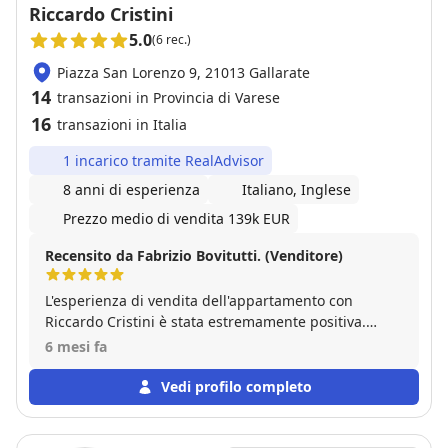
Riccardo Cristini
5.0
(6 rec.)
Piazza San Lorenzo 9, 21013 Gallarate
14
transazioni in Provincia di Varese
16
transazioni in Italia
1 incarico tramite RealAdvisor
8 anni di esperienza
Italiano, Inglese
Prezzo medio di vendita 139k EUR
Recensito da Fabrizio Bovitutti. (Venditore)
L'esperienza di vendita dell'appartamento con
Riccardo Cristini è stata estremamente positiva.
Persona giovane ma molto professionale, cortese,
6 mesi fa
pacata e veloce nel superare i normali ostacoli in un
cammino di questo tipo. Sono stati necessari solo tre
Vedi profilo completo
mesi perchè Riccardo identificasse l'acquirente
solido ed affidabile con cui concludere la
transazione. Raccomando decisamente questo