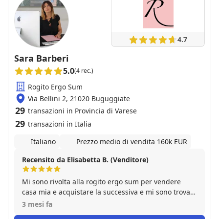
4.7
Sara Barberi
5.0
(4 rec.)
Rogito Ergo Sum
Via Bellini 2, 21020 Buguggiate
29
transazioni in Provincia di Varese
29
transazioni in Italia
Italiano
Prezzo medio di vendita 160k EUR
Recensito da Elisabetta B. (Venditore)
Mi sono rivolta alla rogito ergo sum per vendere
casa mia e acquistare la successiva e mi sono trovata
molto bene. Sara è una persona molto professionale
3 mesi fa
e precisa, molto disponibile anche risolvere ogni