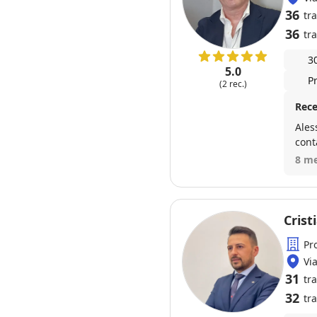
36
tr
36
tra
3
5.0
P
(2 rec.)
Rece
Ales
cont
dimo
8 me
rapi
dell
prag
rapp
Cris
Pr
Vi
31
tr
32
tra