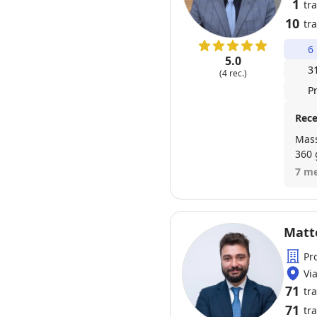
1
tr
10
tra
6
5.0
3
(4 rec.)
P
Rece
Massimo
360 
7 me
Matt
Pr
Vi
71
tr
71
tra