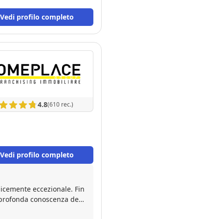
Vedi profilo completo
4.8
(610 rec.)
Vedi profilo completo
licemente eccezionale. Fin
a profonda conoscenza del
ltare davvero le esigenze