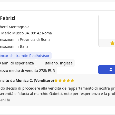
cliente e trasformarle in soluzioni concrete e su misura. Il suo team
ccabile: sempre disponibile, attento ai dettagli e capace di gestire 
precisione e trasparenza. Mi sono sentita seguita e supportata in
ta fino alla conclusione dell’accordo, senza mai alcuna incertezza. 
Fabrizi
 loro competenza, l’intero percorso è stato sereno, rapido e privo di 
betti Montagnola
mente Giampaolo Castellani e il suo team a chiunque sia alla ricerc
biliare serio, affidabile e orientato al cliente. Un’esperienza davve
a Mario Musco 34, 00142 Roma
⭐⭐⭐⭐
ansazioni in Provincia di Roma
nsazioni in Italia
 incarichi tramite RealAdvisor
0 anni di esperienza
Italiano, Inglese
rezzo medio di vendita 278k EUR
nsito da Monica C. (Venditore)
do deciso di procedere alla vendita dell’appartamento di nostra pro
serenità e fiducia al marchio Gabetti, noto per l’esperienza e la pro
a compravendita di immobili. Sin dai primi passaggi che caratteriz
orni fa
edure di vendita, ci siamo sentite assolutamente assistite e condo
onale - nello specifico dell’Agenzia Roma Montagnola, Ilaria, Edoar