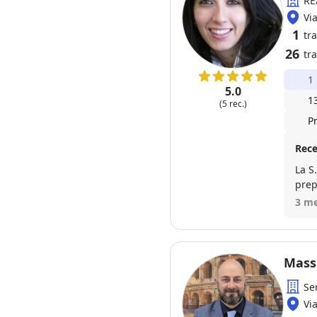
RE
Vi
1
tr
26
tra
1
5.0
1
(5 rec.)
P
Rece
La S.ra Mar
preparata e mo
3 me
Mass
Se
Vi