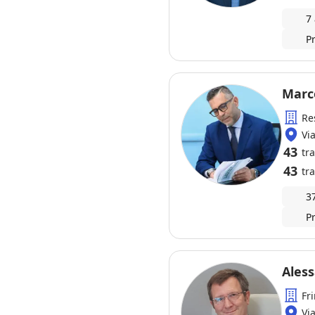
7
P
Marc
Re
Vi
43
tr
43
tra
3
P
Ales
Fr
Vi