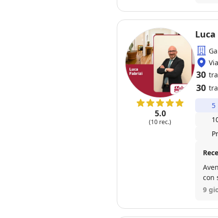
del 
impe
con 
visi
Luca 
alla
Ga
viva
immo
Vi
⭐
30
tr
30
tra
5
5.0
1
(10 rec.)
P
Rece
Aven
con 
dell
9 gi
proc
pers