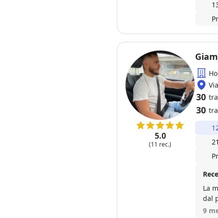
1
P
Giam
Ho
Vi
30
tr
30
tra
1
5.0
2
(11 rec.)
P
Rece
La m
dal 
merc
9 me