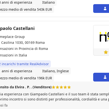
3 anni di esperienza
Italiano
rezzo medio di vendita 543k EUR
paolo Castellani
meplace Group
a Casilina 1030, 00169 Roma
ansazioni in Provincia di Roma
nsazioni in Italia
2 incarichi tramite RealAdvisor
1 anni di esperienza
Italiano, Inglese
rezzo medio di vendita 196k EUR
nsito da Elvira . P. . (Venditore)
ia esperienza con Giampaolo Castellani e il suo team è stata semp
primo incontro si sono distinti per professionalità, cordialità e un
ato immobiliare. Giampaolo, con la sua grande esperienza, sa asco
si fa