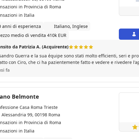
ansazioni in Provincia di Roma
nsazioni in Italia
0 anni di esperienza
Italiano, Inglese
rezzo medio di vendita 410k EUR
nsito da Patrizia A. (Acquirente)
sandro Guerra e la sua équipe sono stati molto efficienti, seri e pro
atto con Ciro, che ci ha pazientemente fatto e vedere e rivedere 
strando disponibilità e simpatia, e tutti i contatti su documenti e 
si fa
da e efficiente, raccomandiamo il Signor Guerra e la sua agenzia. 
a proposta fino alla firma del rogito, il signor Guerra ha dimostrat
matismo per avanzare bene e in maniera rapida. Si è stabilito dall'
orto di fiducia.
tiano Belmonte
ofessione Casa Roma Trieste
a Alessandria 99, 00198 Roma
ansazioni in Provincia di Roma
nsazioni in Italia