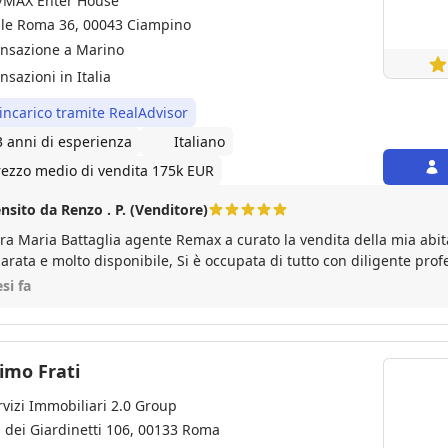
/MAX Enter House
ale Roma 36, 00043 Ciampino
ansazione a Marino
nsazioni in Italia
 incarico tramite RealAdvisor
3 anni di esperienza
Italiano
rezzo medio di vendita 175k EUR
nsito da Renzo . P. (Venditore)
ia Battaglia agente Remax a curato la vendita della mia abitazione, è persona precisa
lto disponibile, Si è occupata di tutto con diligente professionalità, lo rifaremo
con lei per un'altro appartamento Grazie Maria 💐
si fa
imo Frati
rvizi Immobiliari 2.0 Group
a dei Giardinetti 106, 00133 Roma