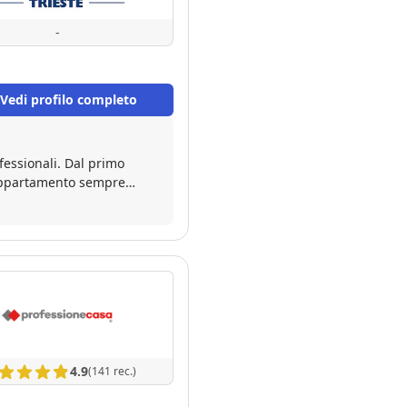
-
Vedi profilo completo
fessionali. Dal primo
l'appartamento sempre
altro con Federica, sempre
Dal momento della firma
o sempre serietà e
inizio un prezioso
4.9
(141 rec.)