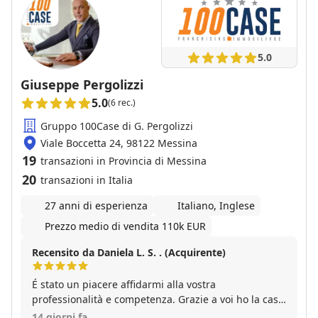
5.0
Giuseppe Pergolizzi
5.0
(6 rec.)
Gruppo 100Case di G. Pergolizzi
Viale Boccetta 24, 98122 Messina
19
transazioni in Provincia di Messina
20
transazioni in Italia
27 anni di esperienza
Italiano, Inglese
Prezzo medio di vendita 110k EUR
Recensito da Daniela L. S. . (Acquirente)
É stato un piacere affidarmi alla vostra
professionalità e competenza. Grazie a voi ho la casa
che desideravo.
14 giorni fa