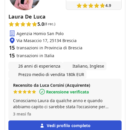
4.9
Laura De Luca
5.0
(8 rec.)
Agenzia Homio San Polo
Via Masaccio 17, 25134 Brescia
15
transazioni in Provincia di Brescia
15
transazioni in Italia
26 anni di esperienza
Italiano, Inglese
Prezzo medio di vendita 180k EUR
Recensito da Luca Corsini (Acquirente)
Recensione verificata
Conosciamo Laura da qualche anno e quando
abbiamo capito ci sarebbe stata l'occasione per
acquisire un immobile tramite Lei e la sua agenzia,
3 mesi fa
ci siamo sentiti veramente tranquillizzati. Laura puo
essere considerata l'agente di famiglia, dato che i
Vedi profilo completo