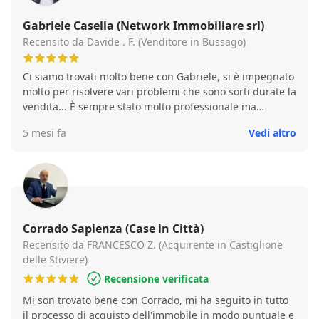
Gabriele Casella (Network Immobiliare srl)
Recensito da Davide . F. (Venditore in Bussago)
Ci siamo trovati molto bene con Gabriele, si è impegnato
molto per risolvere vari problemi che sono sorti durate la
vendita... È sempre stato molto professionale ma
soprattutto paziente... Per quanto mi riguarda se in
5 mesi fa
Vedi altro
futuro dovessi avere bisogno di comprare o vendere un
immobile di sicuro mi appoggerò a Network immobiliare
e in particolare a Gabriele. Grazie
Corrado Sapienza (Case in Città)
Recensito da FRANCESCO Z. (Acquirente in Castiglione
delle Stiviere)
Recensione verificata
Mi son trovato bene con Corrado, mi ha seguito in tutto
il processo di acquisto dell'immobile in modo puntuale e