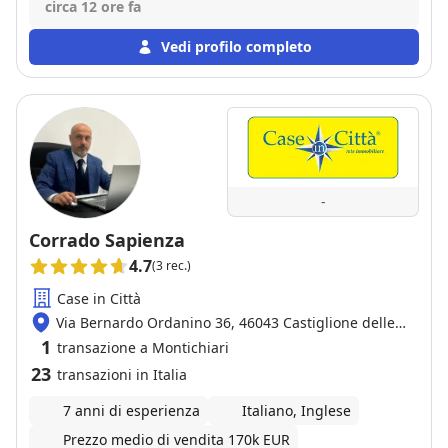
circa 12 ore fa
Vedi profilo completo
-
Corrado Sapienza
4.7
(3 rec.)
Case in Città
Via Bernardo Ordanino 36, 46043 Castiglione delle
Stiviere
1
transazione a Montichiari
23
transazioni in Italia
7 anni di esperienza
Italiano, Inglese
Prezzo medio di vendita 170k EUR