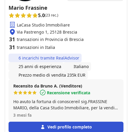
Mario Frassine
5.0
(23 rec.)
LaCasa Studio Immobiliare
Via Pastrengo 1, 25128 Brescia
31
transazioni in Provincia di Brescia
31
transazioni in Italia
6 incarichi tramite RealAdvisor
25 anni di esperienza
Italiano
Prezzo medio di vendita 235k EUR
Recensito da Bruno A. (Venditore)
Recensione verificata
Ho avuto la fortuna di conoscereil sig.FRASSINE
MARIO, della Casa Studio Immobiliare, per la vendita
del mio immobile. PERSONA CHE SIN DA SUBITO mi
3 mesi fa
ha dato l'impressione di essere molto competente,
seria,sincera,trasparente e professionalità, potrei
Vedi profilo completo