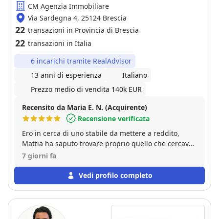
con un approccio davvero amichevole. Sono sempre
CM Agenzia Immobiliare
presenti, rispondono, aiutano e ti fanno sentire
Via Sardegna 4, 25124 Brescia
seguito in ogni momento. Per me, essendo la prima
22
transazioni in Provincia di Brescia
casa, era importante avere accanto persone affidabili
22
transazioni in Italia
e competenti. Con loro mi sono trovato davvero
molto bene e li consiglio senza dubbio a chi cerca
6 incarichi tramite RealAdvisor
un’agenzia seria, professionale e allo stesso tempo
13 anni di esperienza
Italiano
vicina al cliente.
Prezzo medio di vendita 140k EUR
Recensito da Maria E. N. (Acquirente)
Recensione verificata
Ero in cerca di uno stabile da mettere a reddito,
Mattia ha saputo trovare proprio quello che cercavo.
Pienamente soddisfatta.
7 giorni fa
Vedi profilo completo