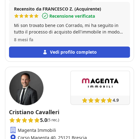
Recensito da FRANCESCO Z. (Acquirente)
Recensione verificata
Mi son trovato bene con Corrado, mi ha seguito in
tutto il processo di acquisto dell'immobile in modo
puntuale e preciso. Consiglio.
8 mesi fa
Vedi profilo completo
4.9
Cristiano Cavalleri
5.0
(5 rec.)
Magenta Immobili
Corso Magenta 40, 25121 Brescia