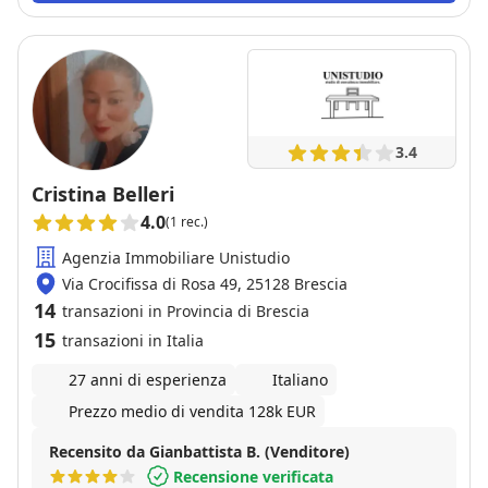
nostri parenti hanno acquisito casa tramite Lei. Ma
sopratratutto di Laura abbiamo apprezzato il la
trasparenza e la preparazione. Insomma una
professionista preparata e disponibile che ha saputo
gestire ogni fase del nostro acquisto.
3.4
Cristina Belleri
4.0
(1 rec.)
Agenzia Immobiliare Unistudio
Via Crocifissa di Rosa 49, 25128 Brescia
14
transazioni in Provincia di Brescia
15
transazioni in Italia
27 anni di esperienza
Italiano
Prezzo medio di vendita 128k EUR
Recensito da Gianbattista B. (Venditore)
Recensione verificata