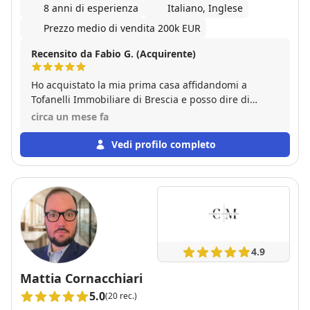
8 anni di esperienza
Italiano, Inglese
Prezzo medio di vendita 200k EUR
Recensito da Fabio G. (Acquirente)
Ho acquistato la mia prima casa affidandomi a
Tofanelli Immobiliare di Brescia e posso dire di
essere stato sinceramente molto soddisfatto
circa un mese fa
dell’esperienza. Fin dall’inizio Stefano Tofanelli e
tutto il suo team si sono dimostrati estremamente
Vedi profilo completo
disponibili, professionali ed efficaci,
accompagnandomi non solo nella ricerca
dell’immobile, ma anche in tutte le fasi successive,
fino all’atto e anche dopo. Ho apprezzato molto la
loro presenza costante, la chiarezza nella gestione
delle pratiche e delle carte, e soprattutto la
disponibilità ad aiutarmi anche per aspetti che
4.9
spesso potrebbero essere considerati “extra” da
molte agenzie, come consigli, contatti e supporto per
Mattia Cornacchiari
richieste legate a ristrutturazioni e lavori vari. È un
5.0
(20 rec.)
team giovane, preparato, con tanta voglia di fare e