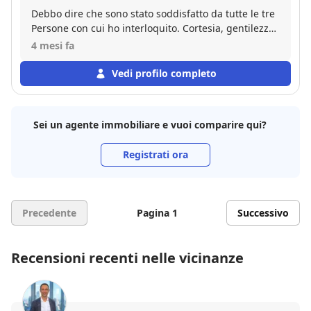
Debbo dire che sono stato soddisfatto da tutte le tre
Persone con cui ho interloquito. Cortesia, gentilezza
e disponibilità sono state sempre presenti e da me
4 mesi fa
assai apprezzate. Poi, il rapporto s' è concluso con
successo, quindi non posso che confermare tutta la
Vedi profilo completo
mia positività e consigliare ad altri lo Studio
Sei un agente immobiliare e vuoi comparire qui?
Registrati ora
Precedente
Pagina 1
Successivo
Recensioni recenti nelle vicinanze