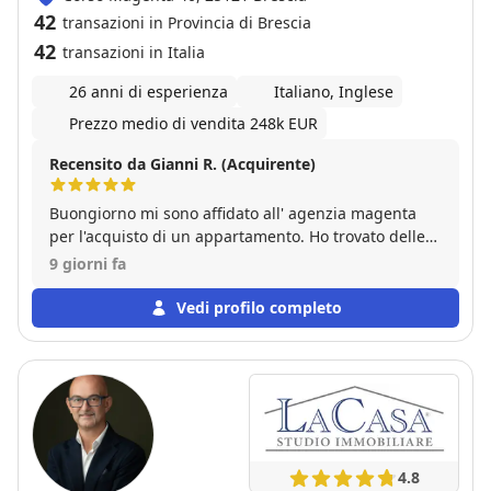
42
transazioni in Provincia di Brescia
42
transazioni in Italia
26 anni di esperienza
Italiano, Inglese
Prezzo medio di vendita 248k EUR
Recensito da Gianni R. (Acquirente)
Buongiorno mi sono affidato all' agenzia magenta
per l'acquisto di un appartamento. Ho trovato delle
persone competenti e professionali,specialmente
9 giorni fa
Andrea che è sempre stato disponibile e che ci ha
seguito passo passo in tutta la procedura fino al
Vedi profilo completo
rogito.
4.8