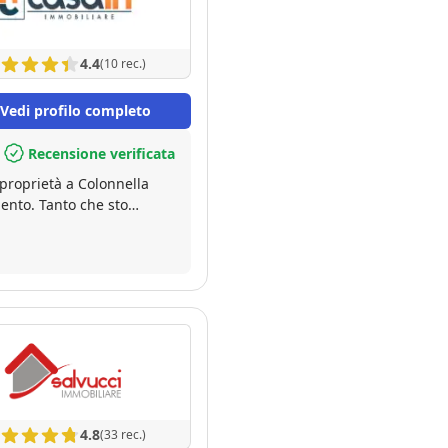
4.4
(10 rec.)
Vedi profilo completo
Recensione verificata
 proprietà a Colonnella
mento. Tanto che sto
utilizzare il suo servizio.
4.8
(33 rec.)