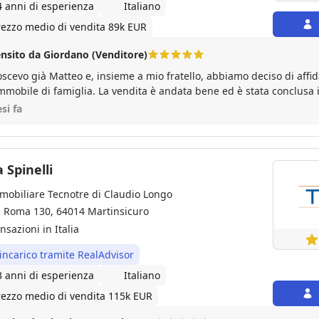
4 anni di esperienza
Italiano
rezzo medio di vendita 89k EUR
nsito da Giordano (Venditore)
scevo già Matteo e, insieme a mio fratello, abbiamo deciso di affida
mmobile di famiglia. La vendita è andata bene ed è stata conclusa 
isfazione da parte di entrambi.
si fa
 Spinelli
mobiliare Tecnotre di Claudio Longo
a Roma 130, 64014 Martinsicuro
nsazioni in Italia
 incarico tramite RealAdvisor
3 anni di esperienza
Italiano
rezzo medio di vendita 115k EUR