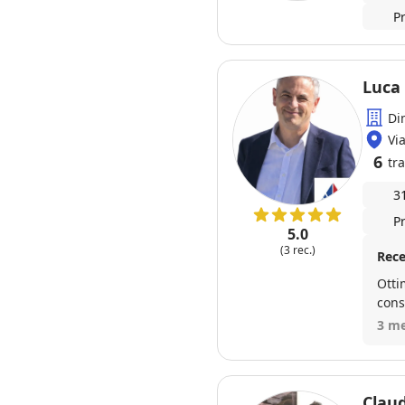
P
Luca
Di
Vi
6
tra
3
P
5.0
(3 rec.)
Rece
Otti
cons
3 me