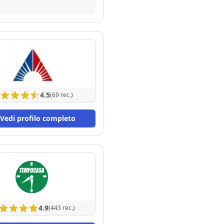
irente giusto e trattando
lla complessa gestione
ancari). Un'assistenza
erca serietà, trasparenza e
4.5
(69 rec.)
Vedi profilo completo
4.9
(443 rec.)