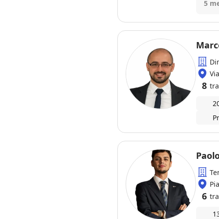
nell
5 me
con 
buro
davv
zero
Marc
Di
Vi
8
tra
2
P
Paolo
Te
Pi
6
tra
1