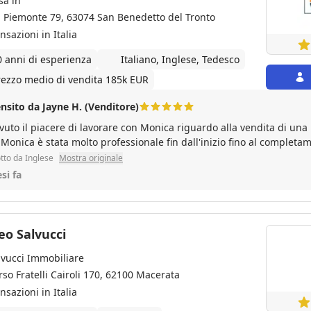
sa in
a Piemonte 79, 63074 San Benedetto del Tronto
nsazioni in Italia
0 anni di esperienza
Italiano, Inglese, Tedesco
rezzo medio di vendita 185k EUR
nsito da Jayne H. (Venditore)
vuto il piacere di lavorare con Monica riguardo alla vendita di una
. Monica è stata molto professionale fin dall'inizio fino al completa
ra lavorando con lei su un secondo progetto. Consiglio vivamente di 
tto da Inglese
Mostra originale
si fa
Matteo Salvucci
lvucci Immobiliare
rso Fratelli Cairoli 170, 62100 Macerata
nsazioni in Italia