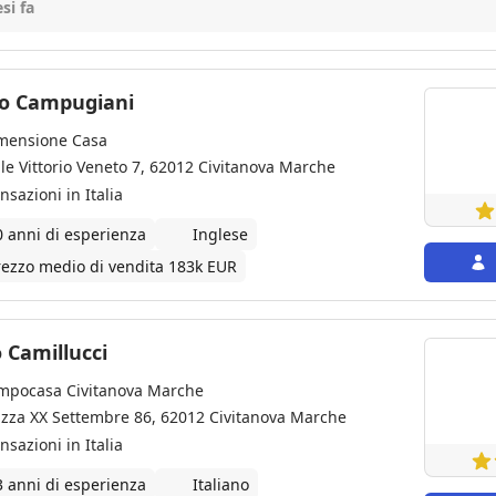
a fase commerciale, aggiornandomi costantemente, trovando l'acqu
si fa
efficenza, tutti in tempi super rapidi. Inoltre mi hanno seguito ne
cratica (documenti condominiali, relazioni con il notaio, conteggi b
ero a 360 gradi fino al giorno del rogito. Consigliatissimi per chi c
 stress!
o Campugiani
mensione Casa
ale Vittorio Veneto 7, 62012 Civitanova Marche
nsazioni in Italia
0 anni di esperienza
Inglese
rezzo medio di vendita 183k EUR
 Camillucci
mpocasa Civitanova Marche
azza XX Settembre 86, 62012 Civitanova Marche
nsazioni in Italia
3 anni di esperienza
Italiano