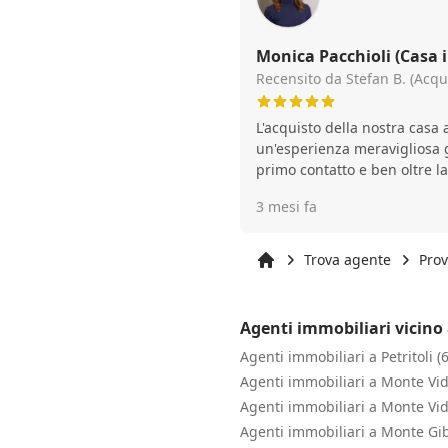
Monica Pacchioli (Casa i
Recensito da Stefan B. (Acqu
L'acquisto della nostra casa 
un'esperienza meravigliosa g
primo contatto e ben oltre la
ha accompagnati con straor
3 mesi fa
cordialità e una competenza impres
quando si acquista una casa a
fondamentale – ed è proprio
Trova agente
Prov
signora Pacchioli ci ha tra
Inizio
stata sempre disponibile, si
e, anche dopo l'acquisto, ha
Agenti immobiliari vicino 
modo che va ben oltre il normale. La signora Pa
Agenti immobiliari a Petritoli (
ha aiutato a procurarci e tr
ci ha assistito nelle pratich
Agenti immobiliari a Monte Vi
contatto con artigiani affidab
Agenti immobiliari a Monte V
per molte questioni pratiche r
Agenti immobiliari a Monte Gib
è sempre stata accanto con p