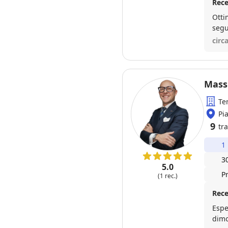
Rece
Otti
segu
molt
circ
Massi
Te
Pi
9
tra
1
3
5.0
P
(1 rec.)
Rece
Espe
dimost