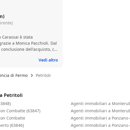
n)
irente)
a Carassai è stata
razie a Monica Pacchioli. Dal
 conclusione dell'acquisto, ci
dinario impegno, grande
Vedi altro
sionante. Soprattutto
ll'estero, la fiducia è
 questa sensazione che la
incia di Fermo
Petritoli
smesso in ogni momento. È
 è occupata di ogni dettaglio
 continuato a sostenerci in un
a Petritoli
cchioli ci
63848)
Agenti immobiliari a Monteru
adurre documenti importanti,
e burocratiche e ci ha messo in
don Combatte (63847)
Agenti immobiliari a Monteru
ili e referenti locali. Anche
idon Combatte
Agenti immobiliari a Ponzano 
elative alla vita sul posto, ci
erto (63846)
Agenti immobiliari a Ponzano
azienza e disponibilità.