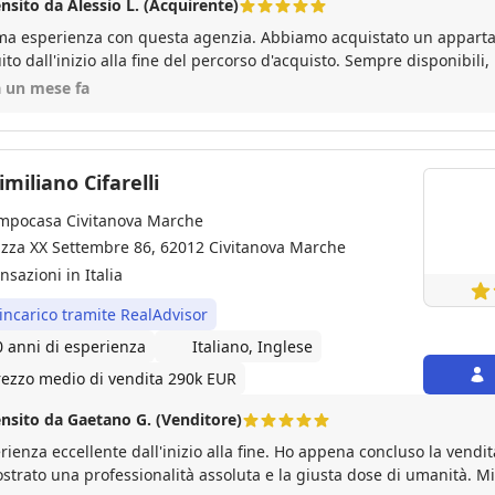
nsito da Alessio L. (Acquirente)
ma esperienza con questa agenzia. Abbiamo acquistato un apparta
ito dall'inizio alla fine del percorso d'acquisto. Sempre disponibili
o simpatici. Una garanzia. Bravi!
a un mese fa
miliano Cifarelli
mpocasa Civitanova Marche
azza XX Settembre 86, 62012 Civitanova Marche
nsazioni in Italia
 incarico tramite RealAdvisor
0 anni di esperienza
Italiano, Inglese
rezzo medio di vendita 290k EUR
nsito da Gaetano G. (Venditore)
rienza eccellente dall'inizio alla fine. Ho appena concluso la vendi
rato una professionalità assoluta e la giusta dose di umanità. Mi hanno seguito non solo