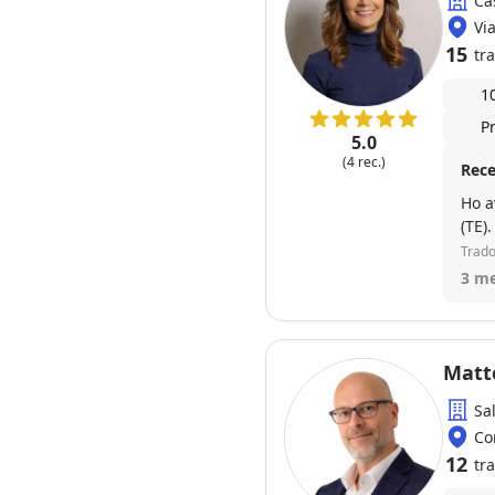
Ca
Vi
15
tra
1
P
5.0
(4 rec.)
Rece
Ho a
(TE)
anco
Trado
3 me
Sa
Co
12
tra