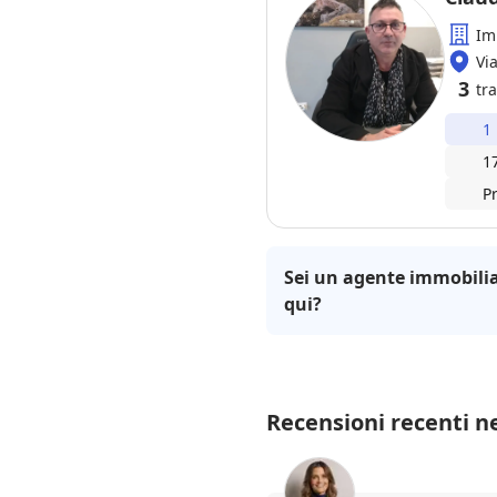
Im
Vi
3
tra
1
1
P
Sei un agente immobilia
qui?
Recensioni recenti ne