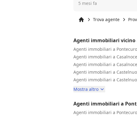
5 mesi fa
apprezzato soprattutto la tra
gestione della pratica. Cons
cerca un agente immobiliare 
Trova agente
Prov
Inizio
Agenti immobiliari vicino
Agenti immobiliari a Pontecur
Agenti immobiliari a Casalnoc
Agenti immobiliari a Casalnoce
Agenti immobiliari a Castelnuo
Agenti immobiliari a Castelnuo
Mostra altro
Agenti immobiliari a Pon
Agenti immobiliari a Pontecur