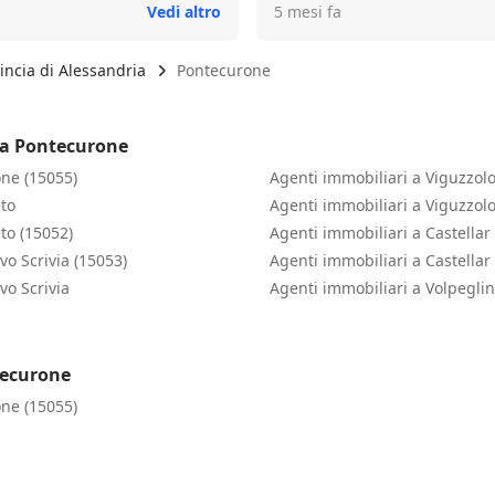
Vedi altro
5 mesi fa
sparenza e la rapidità nella
iglio vivamente Luca a chi
serio e affidabile.
incia di Alessandria
Pontecurone
 a Pontecurone
one (15055)
Agenti immobiliari a Viguzzolo
eto
Agenti immobiliari a Viguzzol
to (15052)
Agenti immobiliari a Castella
vo Scrivia (15053)
Agenti immobiliari a Castella
vo Scrivia
Agenti immobiliari a Volpegli
tecurone
one (15055)