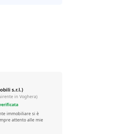
li s.r.l.)
uirente in Voghera)
erificata
nte immobiliare si è
mpre attento alle mie