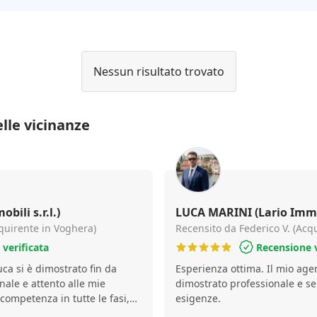
Nessun risultato trovato
lle vicinanze
ili s.r.l.)
LUCA MARINI (Lario Immobi
quirente in Voghera)
Recensito da Federico V. (Acq
verificata
Recensione v
ca si è dimostrato fin da
Esperienza ottima. Il mio age
nale e attento alle mie
dimostrato professionale e se
competenza in tutte le fasi,
esigenze.
i chiare e puntuali. Ho