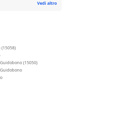
Vedi altro
 (15058)
o
r Guidobono (15050)
r Guidobono
no