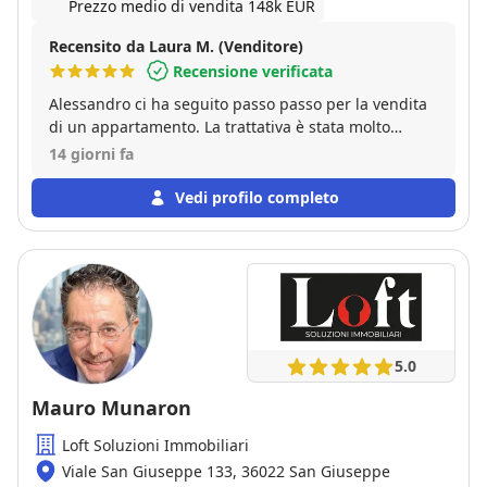
Prezzo medio di vendita 148k EUR
Recensito da Laura M. (Venditore)
Recensione verificata
Alessandro ci ha seguito passo passo per la vendita
di un appartamento. La trattativa è stata molto
veloce e si è conclusa in tempi brevi con una sola
14 giorni fa
visita. L'immobile è stato ceduto al prezzo richiesto
soddisfacendo in pieno le nostre aspettative.
Vedi profilo completo
Consiglio di affidarvi ad Alessandro per la sua
cordialità, preparazione, disponibilità ed anche per
la sua simpatia.
5.0
Mauro Munaron
Loft Soluzioni Immobiliari
Viale San Giuseppe 133, 36022 San Giuseppe