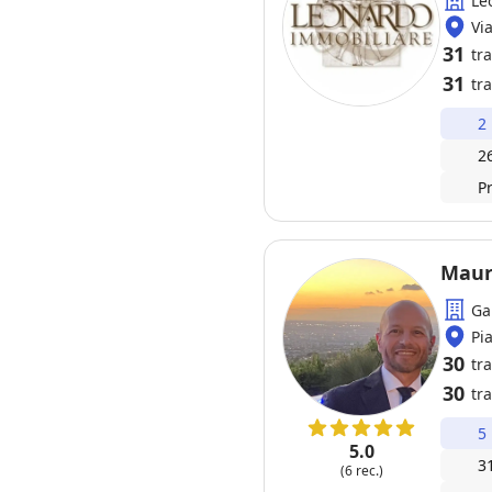
Le
Vi
31
tr
31
tra
2
2
P
Maur
Ga
Pi
30
tr
30
tra
5
5.0
3
(6 rec.)