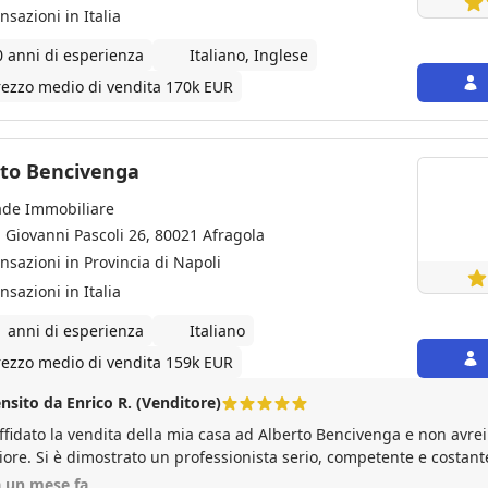
nsazioni in Italia
0 anni di esperienza
Italiano, Inglese
rezzo medio di vendita 170k EUR
Alberto Bencivenga
ade Immobiliare
a Giovanni Pascoli 26, 80021 Afragola
ansazioni in Provincia di Napoli
nsazioni in Italia
1 anni di esperienza
Italiano
rezzo medio di vendita 159k EUR
nsito da Enrico R. (Venditore)
ffidato la vendita della mia casa ad Alberto Bencivenga e non avrei
iore. Si è dimostrato un professionista serio, competente e costan
aglio. Grazie alla sua profonda conoscenza del mercato e a una str
a un mese fa