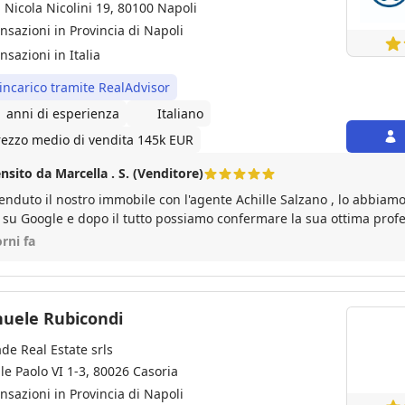
a Nicola Nicolini 19, 80100 Napoli
ansazioni in Provincia di Napoli
nsazioni in Italia
 incarico tramite RealAdvisor
1 anni di esperienza
Italiano
rezzo medio di vendita 145k EUR
nsito da Marcella . S. (Venditore)
 il nostro immobile con l'agente Achille Salzano , lo abbiamo scelto per le recensioni
e su Google e dopo il tutto possiamo confermare la sua ottima profe
avoro e quindi possiamo confermare tutte le recensioni. Ottima esp
orni fa
Emanuele Rubicondi
ade Real Estate srls
ale Paolo VI 1-3, 80026 Casoria
ansazioni in Provincia di Napoli