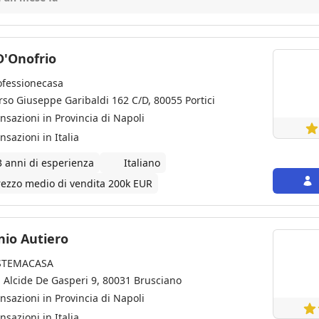
ccabile, siamo riusciti a concludere l'operazione in tempi brevi e al
ibili. Sempre disponibile e trasparente, ha gestito ogni fase della 
siasi stress. Lo raccomando vivamente a chiunque cerchi un servizi
D'Onofrio
ofessionecasa
rso Giuseppe Garibaldi 162 C/D, 80055 Portici
ansazioni in Provincia di Napoli
nsazioni in Italia
3 anni di esperienza
Italiano
rezzo medio di vendita 200k EUR
nio Autiero
STEMACASA
a Alcide De Gasperi 9, 80031 Brusciano
ansazioni in Provincia di Napoli
nsazioni in Italia