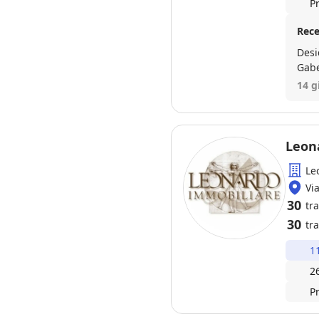
P
Rece
Desi
Gabe
aspe
14 g
e tr
estr
dell
part
Leon
acco
Le
agen
prep
Vi
30
tr
30
tra
1
2
P