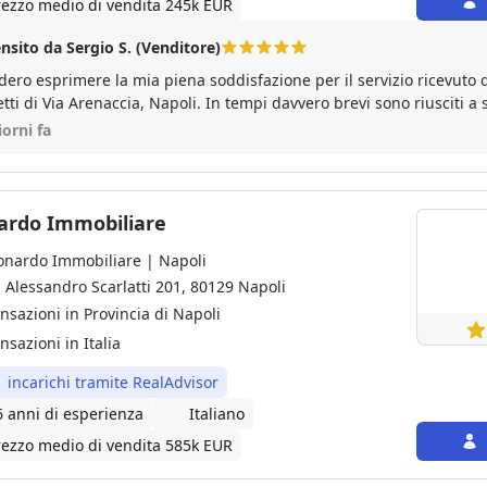
rezzo medio di vendita 245k EUR
nsito da Sergio S. (Venditore)
dero esprimere la mia piena soddisfazione per il servizio ricevuto 
tti di Via Arenaccia, Napoli. In tempi davvero brevi sono riusciti a 
ttative portando a termine la vendita della mia casa con grande p
iorni fa
asparenza. Un ringraziamento particolare va al responsabile Maur
emamente disponibile, sempre presente e pronta a fornire supporto
a trattativa. Inoltre, desidero sottolineare la cortesia e la profession
icolare della sig.ra Floriana, che rappresenta il primo contatto con
ardo Immobiliare
lto con gentilezza, disponibilità e attenzione alle mie esigenze. C
onardo Immobiliare | Napoli
zia a chiunque desideri vendere o acquistare un immobile affidando
arati. Grazie ancora per l'eccellente lavoro svolto!
a Alessandro Scarlatti 201, 80129 Napoli
ansazioni in Provincia di Napoli
nsazioni in Italia
1 incarichi tramite RealAdvisor
6 anni di esperienza
Italiano
rezzo medio di vendita 585k EUR