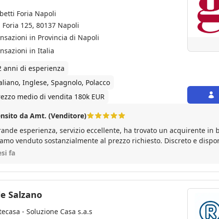
betti Foria Napoli
a Foria 125, 80137 Napoli
ansazioni in Provincia di Napoli
nsazioni in Italia
2 anni di esperienza
taliano, Inglese, Spagnolo, Polacco
rezzo medio di vendita 180k EUR
nsito da Amt. (Venditore)
rande esperienza, servizio eccellente, ha trovato un acquirente in
amo venduto sostanzialmente al prezzo richiesto. Discreto e disponi
ppi e trovare soluzioni
si fa
le Salzano
tecasa - Soluzione Casa s.a.s