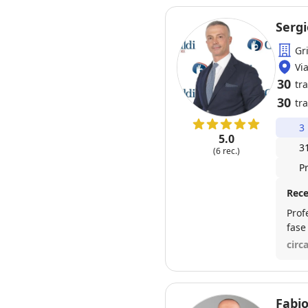
Serg
Gr
Vi
30
tr
30
tra
3
5.0
3
(6 rec.)
P
Rece
Prof
fase
circ
Fabio