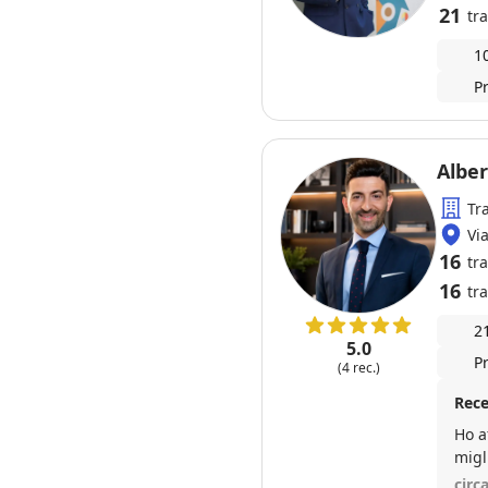
21
tra
1
P
Tr
Vi
16
tr
16
tra
2
5.0
P
(4 rec.)
Rece
Ho a
migl
dett
circ