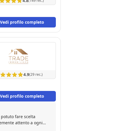
4.8
(149 rec.)
Vedi profilo completo
4.9
(29 rec.)
Vedi profilo completo
 potuto fare scelta
temente attento a ogni
ategia di vendita