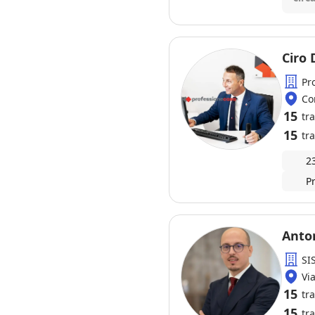
impe
poss
qual
Ciro 
Pr
Co
15
tr
15
tra
2
P
Anto
SI
Vi
15
tr
15
tra