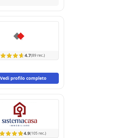
le migliori condizioni
trattativa azzerando
o eccellente.
4.7
(89 rec.)
Vedi profilo completo
4.9
(105 rec.)