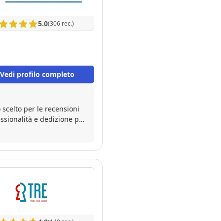
5.0
(306 rec.)
Vedi profilo completo
ssionalità e dedizione per
erienza