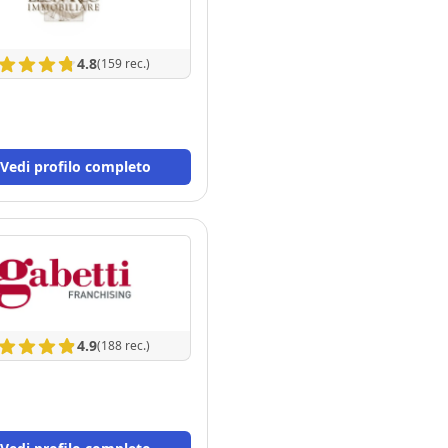
4.8
(159 rec.)
Vedi profilo completo
4.9
(188 rec.)