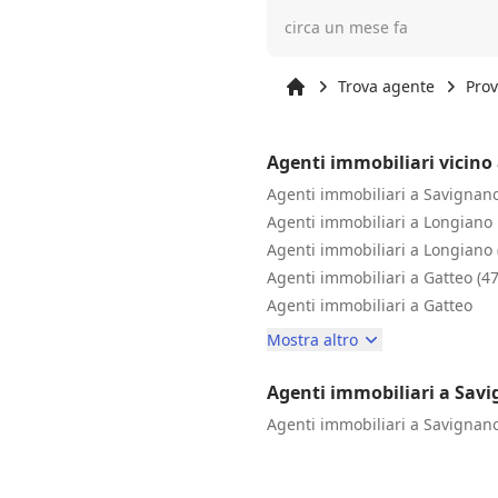
molto preparato, disponibil
circa un mese fa
delucidazioni ad ogni mia domanda!! Quindi non posso
fare altro che consigliare di a
Trova agente
Prov
Inizio
Agenti immobiliari vicino
Agenti immobiliari a Savignan
Agenti immobiliari a Longiano
Agenti immobiliari a Longiano 
Agenti immobiliari a Gatteo (4
Agenti immobiliari a Gatteo
Mostra altro
Agenti immobiliari a Sav
Agenti immobiliari a Savignan