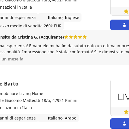
nsazioni in Italia
 anni di esperienza
Italiano, Inglese
rezzo medio di vendita 260k EUR
nsito da Cristina G. (Acquirente)
ma esperienza! Emanuele mi ha fin da subito dato un ottima impres
essionalità. Impressione che è stata confermata! Si è dimostrato m
bile e sempre pronto a darmi delucidazioni ad ogni mia domanda!! Quindi non posso
a un mese fa
altro che consigliare di affidarsi a lui!!
e Barto
mobiliare Living Home
ale Giacomo Matteotti 18/b, 47921 Rimini
nsazioni in Italia
 anni di esperienza
Italiano, Arabo