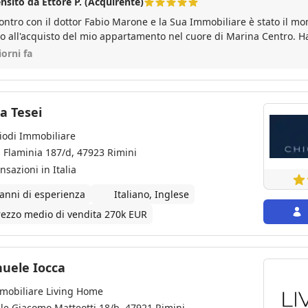
nsito da Ettore P. (Acquirente)
contro con il dottor Fabio Marone e la Sua Immobiliare è stato il 
vo all'acquisto del mio appartamento nel cuore di Marina Centro. Ha
ntendo, senza soluzione di continuità alcuna, grandissima compet
iorni fa
cità di intermediazione, cortese disponibilità e gentilezza. Con qu
straordinaria velocità sia la mia soddisfazione sia quella della part
limenti per tutto quanto ha fatto ma soprattutto per come lo ha f
isfatto della assistenza fornitami consiglio il Dottor Marone e la 
a Tesei
a necessità di un intermediatore serio, competente, affidabile, effic
iodi Immobiliare
Complimenti per tutto e ancora un grande GRAZIE. Ettore POGGI
a Flaminia 187/d, 47923 Rimini
nsazioni in Italia
 anni di esperienza
Italiano, Inglese
rezzo medio di vendita 270k EUR
uele Iocca
mobiliare Living Home
ale Giacomo Matteotti 18/b, 47921 Rimini