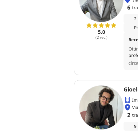
6
tra
2
P
5.0
(2 rec.)
Rece
Otti
prof
disponi
circ
fare 
Gioel
Im
Vi
2
tra
9