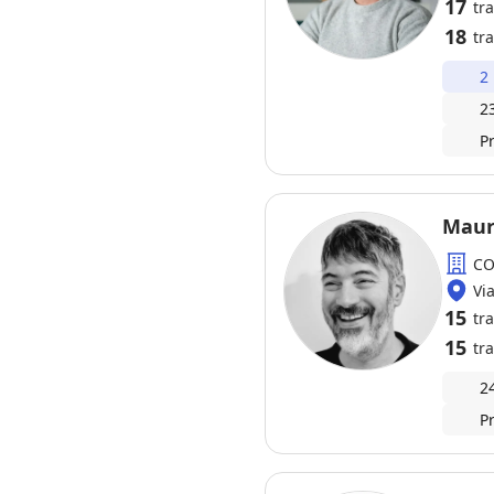
17
tr
18
tra
2
2
P
Mauro
CO
Vi
15
tr
15
tra
2
P