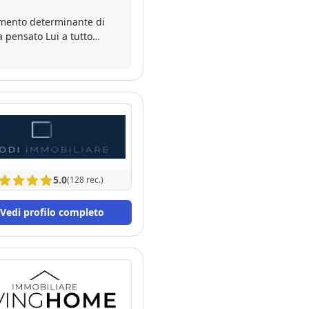
momento determinante di
 pensato Lui a tutto
enza professionale,
anto sopra ha realizzato
e venditrice l'immobile.
atto. Pienamente
Sua Immobiliare a chiunque
iente ed efficace.
5.0
(128 rec.)
Vedi profilo completo