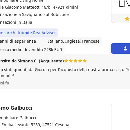
mobiliare Living Home
ale Giacomo Matteotti 18/b, 47921 Rimini
ansazione a Savignano sul Rubicone
nsazioni in Italia
 incarichi tramite RealAdvisor
 anni di esperienza
Italiano, Inglese, Francese
rezzo medio di vendita 223k EUR
nsito da Simona C. (Acquirente)
o stati guidati da Giorgia per l’acquisto della nostra prima casa. P
onibile!
si fa
omo Galbucci
mobiliare Galbucci
a Emilia Levante 5289, 47521 Cesena