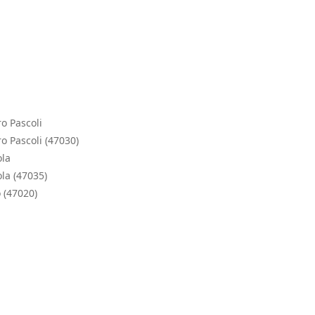
o Pascoli
o Pascoli (47030)
ola
la (47035)
 (47020)