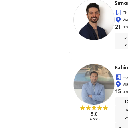
Ch
Vi
21
tra
5
P
Fabi
Ho
Vi
15
tra
1
I
5.0
P
(4 rec.)