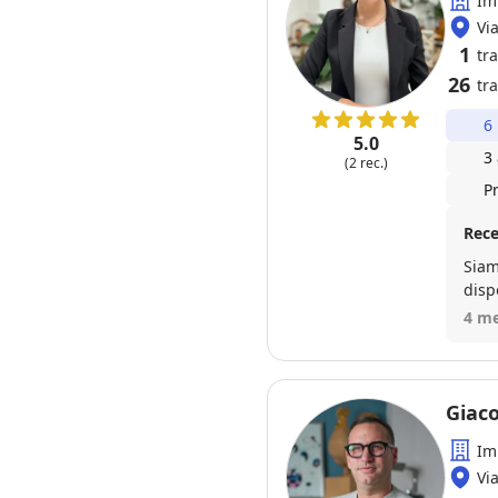
Im
Vi
1
tr
26
tra
6
5.0
3
(2 rec.)
P
Rece
Siam
disp
4 me
Giac
Im
Vi