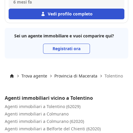
immobile di famiglia. La vendita è andata bene ed è
6 mesi fa
stata conclusa in tempi brevi, con soddisfazione da
parte di entrambi.
Vedi profilo completo
Sei un agente immobiliare e vuoi comparire qui?
Registrati ora
Trova agente
Provincia di Macerata
Tolentino
Inizio
Agenti immobiliari vicino a Tolentino
Agenti immobiliari a Tolentino (62029)
Agenti immobiliari a Colmurano
Agenti immobiliari a Colmurano (62020)
Agenti immobiliari a Belforte del Chienti (62020)