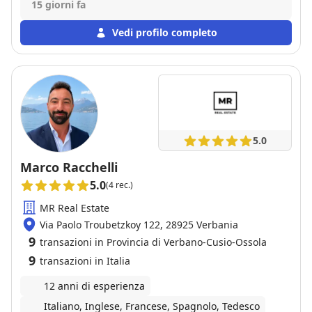
del percorso di vendita Alta professionalità Cortesia
15 giorni fa
Disponibilità
Vedi profilo completo
5.0
Marco Racchelli
5.0
(4 rec.)
MR Real Estate
Via Paolo Troubetzkoy 122, 28925 Verbania
9
transazioni in Provincia di Verbano-Cusio-Ossola
9
transazioni in Italia
12 anni di esperienza
Italiano, Inglese, Francese, Spagnolo, Tedesco