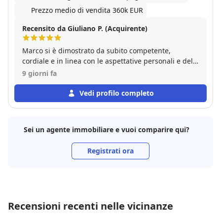
Prezzo medio di vendita 360k EUR
Recensito da Giuliano P. (Acquirente)
Marco si è dimostrato da subito competente,
cordiale e in linea con le aspettative personali e della
mia famiglia per questo passo importante. Empatia e
9 giorni fa
disponibilità sempre presenti. Consiglio vivamente.
Vedi profilo completo
Sei un agente immobiliare e vuoi comparire qui?
Registrati ora
Recensioni recenti nelle vicinanze