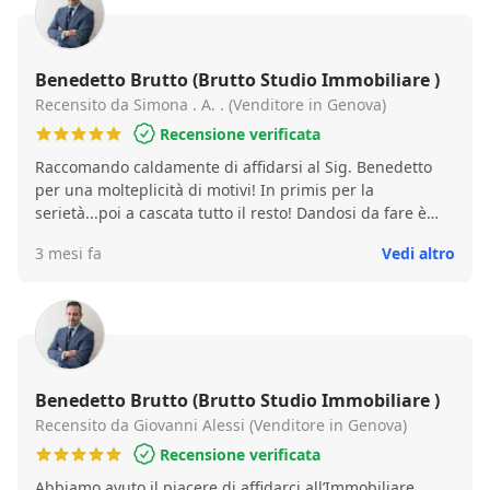
Benedetto Brutto (Brutto Studio Immobiliare )
Recensito da Simona . A. . (Venditore in Genova)
Recensione verificata
Raccomando caldamente di affidarsi al Sig. Benedetto
per una molteplicità di motivi! In primis per la
serietà...poi a cascata tutto il resto! Dandosi da fare è
riuscito a concretizzare le nostre aspettative in pochi
3 mesi fa
Vedi altro
mesi...unico nel suo campo! Mi piace elogiare le persone
che si distinguono nel loro operato,persona deliziosa su
tutti gli aspetti! Complimenti davvero di cuore! Alla
prossima occasione
Benedetto Brutto (Brutto Studio Immobiliare )
Recensito da Giovanni Alessi (Venditore in Genova)
Recensione verificata
Abbiamo avuto il piacere di affidarci all’Immobiliare