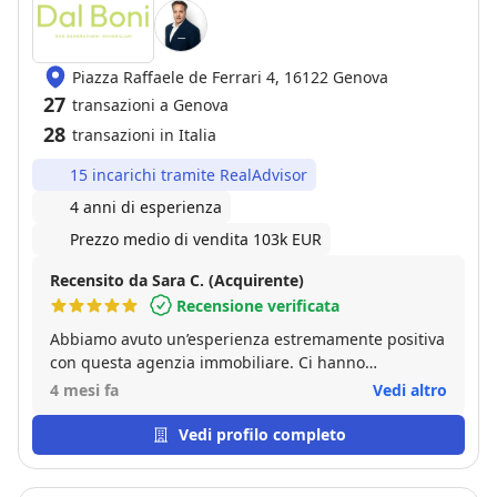
Piazza Raffaele de Ferrari 4, 16122 Genova
27
transazioni a Genova
28
transazioni in Italia
15 incarichi tramite RealAdvisor
4 anni di esperienza
Prezzo medio di vendita 103k EUR
Recensito da Sara C. (Acquirente)
Recensione verificata
Abbiamo avuto un’esperienza estremamente positiva
con questa agenzia immobiliare. Ci hanno
accompagnato con competenza in ogni fase,
4 mesi fa
Vedi altro
spiegando con chiarezza ogni passaggio e rendendo
tutto molto più semplice e sereno. Abbiamo
Vedi profilo completo
apprezzato la disponibilità, la rapidità nelle
comunicazioni e la capacità di gestire eventuali