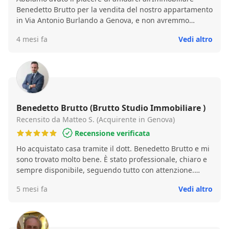
Benedetto Brutto per la vendita del nostro appartamento
in Via Antonio Burlando a Genova, e non avremmo
potuto fare scelta migliore. Sin dal primo contatto, ci
4 mesi fa
Vedi altro
siamo sentiti seguiti con professionalità, trasparenza e
una competenza fuori dal comune. Punti di forza:
Vendita in tempi record: Nonostante il mercato non sia
sempre semplice, l’agenzia è riuscita a concludere la
vendita in brevissimo tempo, dimostrando una rete di
contatti solida e una strategia di marketing immobiliare
davvero efficace. Consulenza personalizzata: Ogni passo
Benedetto Brutto (Brutto Studio Immobiliare )
è stato spiegato con chiarezza, dalle valutazioni iniziali
Recensito da Matteo S. (Acquirente in Genova)
alla negoziazione finale. Mi hanno guidato con consigli
Recensione verificata
mirati, facendoci sentire sempre al centro
Ho acquistato casa tramite il dott. Benedetto Brutto e mi
dell’attenzione. Disponibilità e serietà: Risposte
sono trovato molto bene. È stato professionale, chiaro e
immediate, aggiornamenti costanti. Conoscenza del
sempre disponibile, seguendo tutto con attenzione.
territorio: l'esperienza specifica del titolare Sig. Brutto
Ottimo anche il rapporto umano, sempre corretto e
sul mercato genovese, e in particolare sulla zona di Via
5 mesi fa
Vedi altro
disponibile.
Burlando, ha fatto la differenza nella valorizzazione
dell’immobile. Consigliamo vivamente l’Immobiliare
Benedetto Brutto a chiunque cerchi un partner serio e
competente per la compravendita di immobili. Hanno