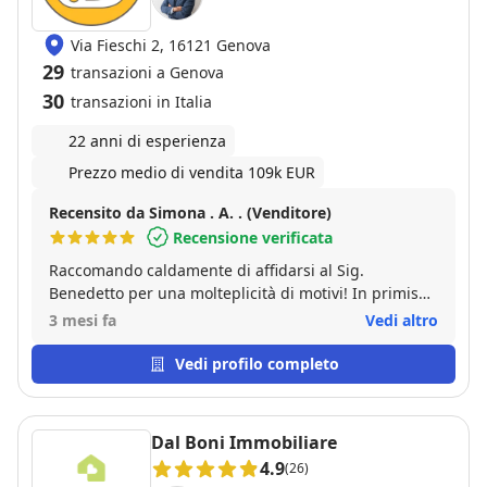
Via Fieschi 2, 16121 Genova
29
transazioni a Genova
30
transazioni in Italia
22 anni di esperienza
Prezzo medio di vendita 109k EUR
Recensito da Simona . A. . (Venditore)
Recensione verificata
Raccomando caldamente di affidarsi al Sig.
Benedetto per una molteplicità di motivi! In primis
per la serietà...poi a cascata tutto il resto! Dandosi da
3 mesi fa
Vedi altro
fare è riuscito a concretizzare le nostre aspettative in
pochi mesi...unico nel suo campo! Mi piace elogiare
Vedi profilo completo
le persone che si distinguono nel loro
operato,persona deliziosa su tutti gli aspetti!
Complimenti davvero di cuore! Alla prossima
Dal Boni Immobiliare
occasione
4.9
(26)