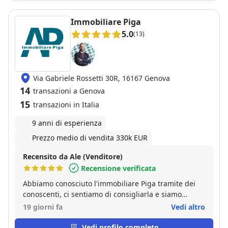
professionale e affidabile. Nel mio caso le
comunicaxioni col venditore non erano
Immobiliare Piga
semplicissime ma lui si è attivato più volte per
5.0
(13)
rendere il tutto più trasparente possibile.
Via Gabriele Rossetti 30R, 16167 Genova
14
transazioni a Genova
15
transazioni in Italia
9 anni di esperienza
Prezzo medio di vendita 330k EUR
Recensito da Ale (Venditore)
Recensione verificata
Abbiamo conosciuto l'immobiliare Piga tramite dei
conoscenti, ci sentiamo di consigliarla e siamo
pienamente soddisfatti, la comunicazione è stata
19 giorni fa
Vedi altro
sempre chiara e puntuale. Grazie per come avete
venduto la nostra casa
Vedi profilo completo