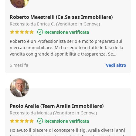
trasformato un processo che spesso è stressante in
un’esperienza positiva e soddisfacente. Grazie di cuore!
Giovanni e Simona Alessi
Roberto Maestrelli (Ca.Sa sas Immobiliare)
Recensito da Enrica C. (Venditore in Genova)
Recensione verificata
Roberto è un Professionista serio e molto preparato sul
mercato immobiliare. Mi ha seguito in tutte le fasi della
vendita con grande disponibilità e trasparenza. Se
dovessi vendere di nuovo casa mi affiderei sicuramente
5 mesi fa
Vedi altro
ancora a lui.
Paolo Aralla (Team Aralla Immobiliare)
Recensito da Monica (Venditore in Genova)
Recensione verificata
Ho avuto il piacere di conoscere il sig. Aralla diversi anni