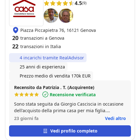
4.5
(9)
Piazza Piccapietra 76, 16121 Genova
20
transazioni a Genova
22
transazioni in Italia
4 incarichi tramite RealAdvisor
25 anni di esperienza
Prezzo medio di vendita 170k EUR
Recensito da Patrizia . T. (Acquirente)
Recensione verificata
Sono stata seguita da Giorgio Casciscia in occasione
dell'acquisto della prima casa per mia figlia.
Estremamente puntuale e competente, ha sempre
23 giorni fa
Vedi altro
provveduto a fornirmi quanto via via richiedevo con
molta solerzia. Mi ha aiutato a fare tutte le
Vedi profilo completo
valutazioni del caso, dandomi un supporto