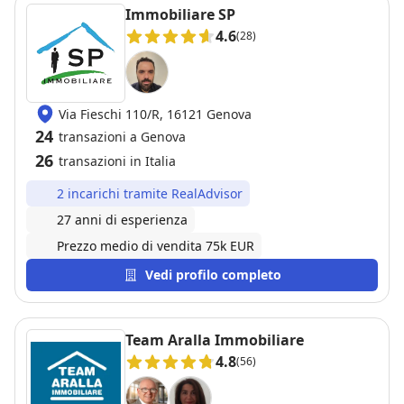
criticità con grande efficienza. Consigliamo
Immobiliare SP
vivamente questa agenzia a chiunque stia cercando
4.6
(28)
un supporto affidabile e professionale nel settore
immobiliare.
Via Fieschi 110/R, 16121 Genova
24
transazioni a Genova
26
transazioni in Italia
2 incarichi tramite RealAdvisor
27 anni di esperienza
Prezzo medio di vendita 75k EUR
Vedi profilo completo
Team Aralla Immobiliare
4.8
(56)