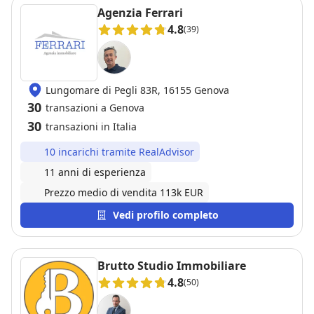
effettuare quanto suggeritomi per poi rimetterlo
Agenzia Ferrari
successivamente in vendita.
4.8
(39)
Lungomare di Pegli 83R, 16155 Genova
30
transazioni a Genova
30
transazioni in Italia
10 incarichi tramite RealAdvisor
11 anni di esperienza
Prezzo medio di vendita 113k EUR
Vedi profilo completo
Brutto Studio Immobiliare
4.8
(50)