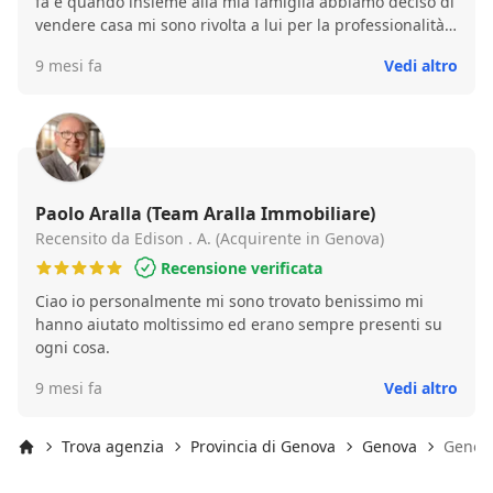
fa e quando insieme alla mia famiglia abbiamo deciso di
vendere casa mi sono rivolta a lui per la professionalità e
le sue competenze che ha sempre dimostrato.
9 mesi fa
Vedi altro
Competenze che si sono rilevate da cliente sopra ogni
mia aspettativa, ha gestito la vendita in OGNI particolare
e si è premunito di risolvere tutti i piccoli problemi nati
da errori passati fatti sulla planimetria di casa e non
solo. Competenze non solo a livello tecnico ma anche
competenza nell'ottenere il massimo risultato nella
vendita sempre con trasparenza ed etica. Un
Paolo Aralla (Team Aralla Immobiliare)
ringraziamento anche alla sig.ra De Carolis per l ottimo
Recensito da Edison . A. (Acquirente in Genova)
lavoro svolto con le foto e immagino la gestione degli
Recensione verificata
annunci della casa.
Ciao io personalmente mi sono trovato benissimo mi
hanno aiutato moltissimo ed erano sempre presenti su
ogni cosa.
9 mesi fa
Vedi altro
Trova agenzia
Provincia di Genova
Genova
Genova
Inizio