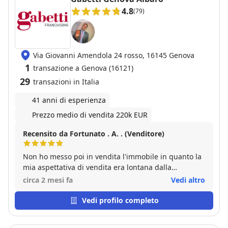
4.8
(79)
Via Giovanni Amendola 24 rosso, 16145 Genova
1
transazione a Genova (16121)
29
transazioni in Italia
41 anni di esperienza
Prezzo medio di vendita 220k EUR
Recensito da Fortunato . A. . (Venditore)
Non ho messo poi in vendita l'immobile in quanto la
mia aspettativa di vendita era lontana dalla
valutazione oggettiva dell' immobile stesso, però il
circa 2 mesi fa
Vedi altro
Sig. Ceraso mi ha dato alcuni suggerimenti sul come
valorizzare la mia proprietà per arrivare a quando da
Vedi profilo completo
me ipotizzato. La sua consulenza è stata precisa e
molto professionale per cui ho deciso di attivarmi ad