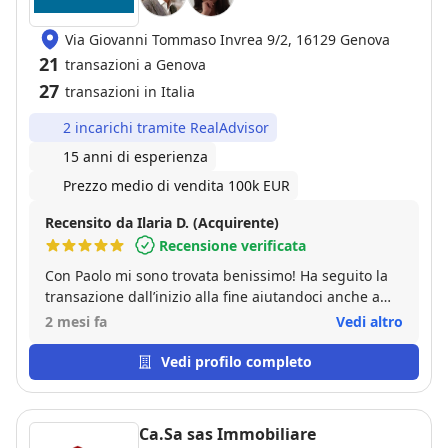
Via Giovanni Tommaso Invrea 9/2, 16129 Genova
21
transazioni a Genova
27
transazioni in Italia
2 incarichi tramite RealAdvisor
15 anni di esperienza
Prezzo medio di vendita 100k EUR
Recensito da Ilaria D. (Acquirente)
Recensione verificata
Con Paolo mi sono trovata benissimo! Ha seguito la
transazione dall’inizio alla fine aiutandoci anche a
trovare il miglior compromesso per entrambe le
2 mesi fa
Vedi altro
parti in modo da poter concludere positivamente la
compravendita. Durante il preliminare e il rogito ci
Vedi profilo completo
ha seguiti e supportati passo passo fornendoci tutta
l’assistenza di cui avevamo bisogno.
Ca.Sa sas Immobiliare