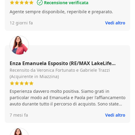
Recensione verificata
Agente sempre disponibile, reperibile e preparato.
12 giorni fa
Vedi altro
Enza Emanuela Esposito (RE/MAX LakeLife
Arona)
Recensito da Veronica Fortunato e Gabriele Trazzi
(Acquirente in Miazzina)
Esperienza davvero molto positiva. Siamo grati in
particolar modo ad Emanuela e Paola per l'affiancamento
avuto durante tutto il percorso di acquisto. Sono state
davvero disponibili, presenti nel risolvere tutte le insidie
7 mesi fa
Vedi altro
e ostacoli che possono verificarsi durante una
compravendita tramite banca e nel fronteggiare
peripezie catastali. Ci hanno spalleggiato, supportato,