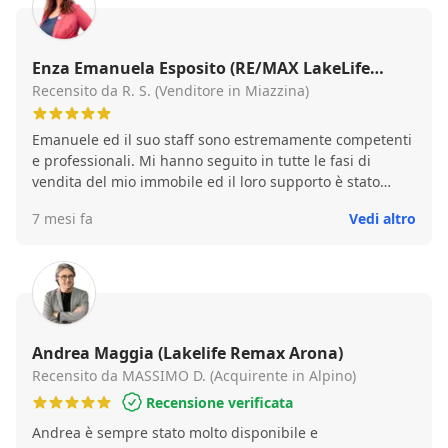
sollecitavano rendendosi più che dei tramiti, senza di
loro non avremmo sicuramente potuto destreggiarsi in
un percorso di questo genere, abbiamo potuto
constatare e riconfermare quotidianamente una cura e
Enza Emanuela Esposito (RE/MAX LakeLife
una dedizione verso il cliente non indifferente, sempre
Arona)
Recensito da R. S. (Venditore in Miazzina)
pronte a confortare e rispondere ad ogni nostro
dubbio/perplessità con grande chiarezza e
Emanuele ed il suo staff sono estremamente competenti
professionalità. Assolutamente consigliata, una
e professionali. Mi hanno seguito in tutte le fasi di
garanzia! Grazie Ragazze! Veronica e Gabriele
vendita del mio immobile ed il loro supporto è stato
fondamentale sia per me che per l’acquirente. Se devo
7 mesi fa
Vedi altro
dare un voto do senza indugio un 10 e lode!
Andrea Maggia (Lakelife Remax Arona)
Recensito da MASSIMO D. (Acquirente in Alpino)
Recensione verificata
Andrea è sempre stato molto disponibile e