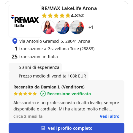
RE/MAX LakeLife Arona
4.8
(63)
+
1
Via Antonio Gramsci 5, 28041 Arona
1
transazione a Gravellona Toce (28883)
25
transazioni in Italia
5 anni di esperienza
Prezzo medio di vendita 108k EUR
Recensito da Damian I. (Venditore)
Recensione verificata
Alessandro è un professionista di alto livello, sempre
disponibile e cordiale. Mi ha aiutato molto nella
vendita della mia casa e sono molto contento del suo
circa 2 mesi fa
Vedi altro
lavoro. Grazie Alessando!
Vedi profilo completo