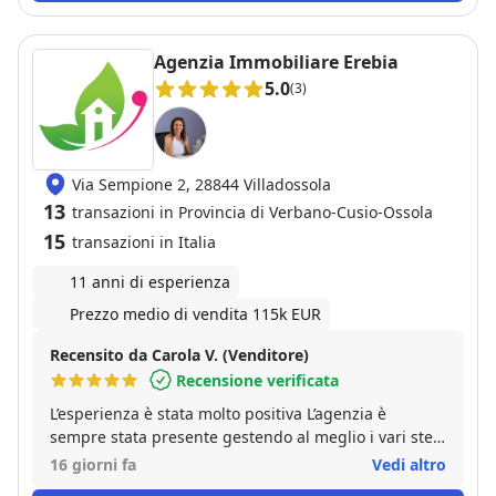
Agenzia Immobiliare Erebia
5.0
(3)
Via Sempione 2, 28844 Villadossola
13
transazioni in Provincia di Verbano-Cusio-Ossola
15
transazioni in Italia
11 anni di esperienza
Prezzo medio di vendita 115k EUR
Recensito da Carola V. (Venditore)
Recensione verificata
L’esperienza è stata molto positiva L’agenzia è
sempre stata presente gestendo al meglio i vari step
del percorso di vendita Alta professionalità Cortesia
16 giorni fa
Vedi altro
Disponibilità