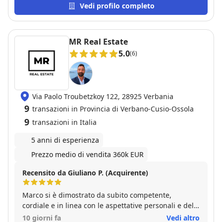
Vedi profilo completo
MR Real Estate
5.0
(6)
Via Paolo Troubetzkoy 122, 28925 Verbania
9
transazioni in Provincia di Verbano-Cusio-Ossola
9
transazioni in Italia
5 anni di esperienza
Prezzo medio di vendita 360k EUR
Recensito da Giuliano P. (Acquirente)
Marco si è dimostrato da subito competente,
cordiale e in linea con le aspettative personali e della
mia famiglia per questo passo importante. Empatia e
10 giorni fa
Vedi altro