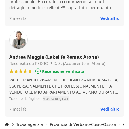
professionale. Ha curato la compravendita in tutti i
dettagli in modo eccellente!!! soprattutto per quanto
riguarda la parte documentale da parte del venditore e i
7 mesi fa
Vedi altro
rapporti con il notaio! TOP!
Andrea Maggia (Lakelife Remax Arona)
Recensito da PEDRO P. D. S. (Acquirente in Alpino)
Recensione verificata
RACCOMANDO VIVAMENTE IL SIGNOR ANDREA MAGGIA,
SIA PERSONALMENTE CHE PROFESSIONALMENTE. HA
VENDUTO IL MIO APPARTAMENTO AD ALPINO DURANTE
UN MERCATO ESTREMAMENTE DIFFICILE PER IL SETTORE
Tradotto da Inglese
Mostra originale
IMMOBILIARE. DURANTE QUESTO PROCESSO SI È
7 mesi fa
Vedi altro
OCCUPATO DI TUTTI I DETTAGLI BUROCRATICI E MI HA
AIUTATO IMMENSAMENTE DURANTE UN PERIODO DI
INTENSO STRESS E PROBLEMI DI SALUTE. MANTIENE
Trova agenzia
Provincia di Verbano-Cusio-Ossola
Gr
UN'ATTITUDINE OTTIMISTA, DISSIPANDO QUALSIASI