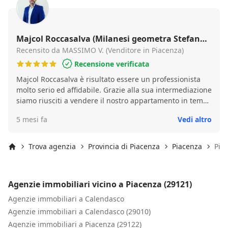
Majcol Roccasalva (Milanesi geometra Stefano
servizi immobiliari)
Recensito da MASSIMO V. (Venditore in Piacenza)
Recensione verificata
Majcol Roccasalva è risultato essere un professionista
molto serio ed affidabile. Grazie alla sua intermediazione
siamo riusciti a vendere il nostro appartamento in tempi
brevissimi e al prezzo richiesto dopo la stima corretta
5 mesi fa
Vedi altro
fatta da Majcol. Raccomandiamo sicuramente questo
bravo professionista.
Trova agenzia
Provincia di Piacenza
Piacenza
Pia
Inizio
Agenzie immobiliari vicino a Piacenza (29121)
Agenzie immobiliari a Calendasco
Agenzie immobiliari a Calendasco (29010)
Agenzie immobiliari a Piacenza (29122)