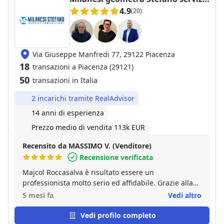
immobiliari
4.9
(20)
Via Giuseppe Manfredi 77, 29122 Piacenza
18
transazioni a Piacenza (29121)
50
transazioni in Italia
2 incarichi tramite RealAdvisor
14 anni di esperienza
Prezzo medio di vendita 113k EUR
Recensito da MASSIMO V. (Venditore)
Recensione verificata
Majcol Roccasalva è risultato essere un
professionista molto serio ed affidabile. Grazie alla
sua intermediazione siamo riusciti a vendere il
5 mesi fa
Vedi altro
nostro appartamento in tempi brevissimi e al prezzo
richiesto dopo la stima corretta fatta da Majcol.
Vedi profilo completo