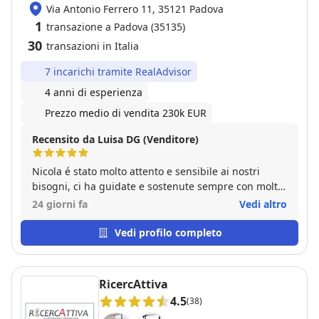
Via Antonio Ferrero 11, 35121 Padova
1
transazione a Padova (35135)
30
transazioni in Italia
7 incarichi tramite RealAdvisor
4 anni di esperienza
Prezzo medio di vendita 230k EUR
Recensito da Luisa DG (Venditore)
Nicola é stato molto attento e sensibile ai nostri
bisogni, ci ha guidate e sostenute sempre con molta
professionalità e capacità. Se dovessi mi rivolgerei
24 giorni fa
Vedi altro
sicuramente ancora a lui.
Vedi profilo completo
RicercAttiva
4.5
(38)