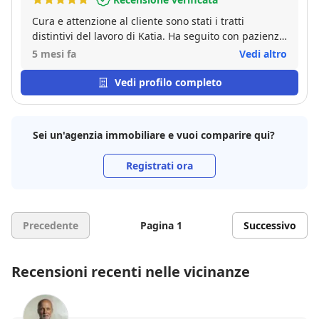
Cura e attenzione al cliente sono stati i tratti
distintivi del lavoro di Katia. Ha seguito con pazienza
e competenza tutte le fasi della vendita portandoci
5 mesi fa
Vedi altro
ad ottenere un ottimo risultato.La consiglio.
Vedi profilo completo
Sei un'agenzia immobiliare e vuoi comparire qui?
Registrati ora
Precedente
Pagina 1
Successivo
Recensioni recenti nelle vicinanze