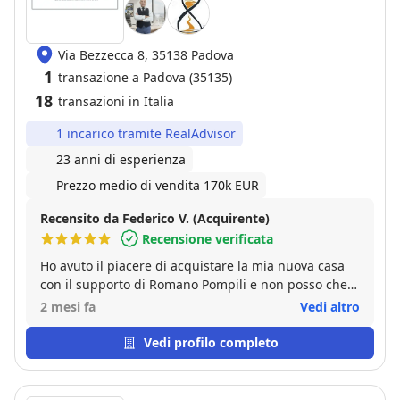
Via Bezzecca 8, 35138 Padova
1
transazione a Padova (35135)
18
transazioni in Italia
1 incarico tramite RealAdvisor
23 anni di esperienza
Prezzo medio di vendita 170k EUR
Recensito da Federico V. (Acquirente)
Recensione verificata
Ho avuto il piacere di acquistare la mia nuova casa
con il supporto di Romano Pompili e non posso che
esprimere la mia piena soddisfazione. Romano ha
2 mesi fa
Vedi altro
seguito l’intera trattativa con estrema
professionalità, precisione e competenza,
Vedi profilo completo
dimostrando grande attenzione a ogni dettaglio e
una notevole capacità di gestione di tutte le fasi
dell’acquisto. Sempre disponibile, puntuale nelle