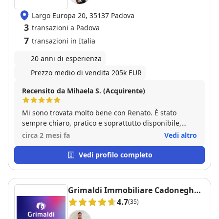
Largo Europa 20, 35137 Padova
3
transazioni a Padova
7
transazioni in Italia
20 anni di esperienza
Prezzo medio di vendita 205k EUR
Recensito da Mihaela S. (Acquirente)
Mi sono trovata molto bene con Renato. È stato
sempre chiaro, pratico e soprattutto disponibile,
gestendo tutto in modo fluido e senza alcun tipo di
circa 2 mesi fa
Vedi altro
complicazione. Ha seguito ogni fase con attenzione,
rendendo la compravendita semplice e serena.
Vedi profilo completo
Esperienza molto positiva.
Grimaldi Immobiliare Cadoneghe
PD
4.7
(35)