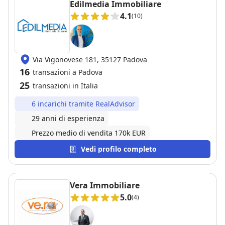
Edilmedia Immobiliare
comunicazioni e pronto a chiarire qualsiasi dubbio,
4.1
(10)
mi ha trasmesso sicurezza e fiducia anche nei
momenti più delicati della trattativa. La sua
esperienza, unita a serietà e correttezza, ha reso un
percorso complesso molto più semplice e sereno.
Via Vigonovese 181, 35127 Padova
Consiglio vivamente Romano a chiunque stia
16
cercando un professionista affidabile e preparato nel
transazioni a Padova
settore immobiliare. Grazie per l’ottimo lavoro svolto.
25
transazioni in Italia
6 incarichi tramite RealAdvisor
29 anni di esperienza
Prezzo medio di vendita 170k EUR
Vedi profilo completo
Vera Immobiliare
5.0
(4)