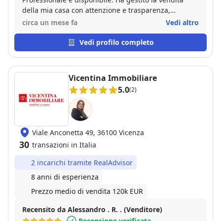
della mia casa con attenzione e trasparenza,
accompagnandomi in ogni fase. Lo consiglio a chi
circa un mese fa
Vedi altro
cerca un agente affidabile.
Vedi profilo completo
Vicentina Immobiliare
5.0
(2)
Viale Anconetta 49, 36100 Vicenza
30
transazioni in Italia
2 incarichi tramite RealAdvisor
8 anni di esperienza
Prezzo medio di vendita 120k EUR
Recensito da Alessandro . R. . (Venditore)
Recensione verificata