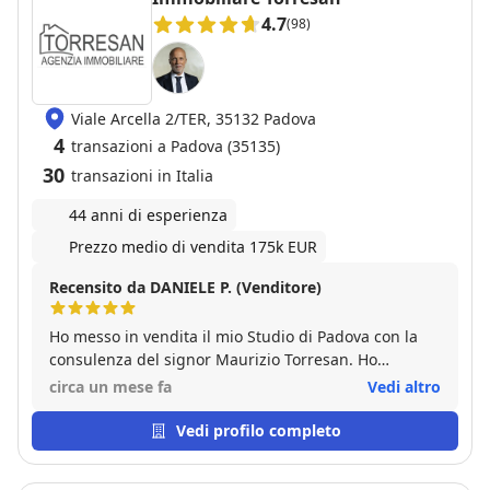
4.7
(98)
Viale Arcella 2/TER, 35132 Padova
4
transazioni a Padova (35135)
30
transazioni in Italia
44 anni di esperienza
Prezzo medio di vendita 175k EUR
Recensito da DANIELE P. (Venditore)
Ho messo in vendita il mio Studio di Padova con la
consulenza del signor Maurizio Torresan. Ho
riscontrato grande professionalità ed esperienza da
circa un mese fa
Vedi altro
parte sua. Nel giro di pochi mesi siamo stati dal
Notaio per il rogito. Consigliatissimo.
Vedi profilo completo