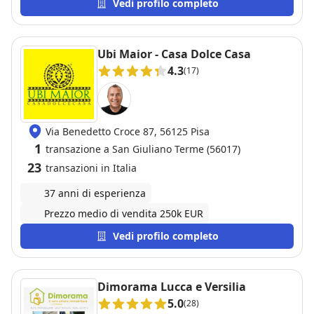
intercorsi tra la proposta e l'atto) e ci ha trovato
Vedi profilo completo
anche la per la ristrutturazione da fare. Molto chiara
nell' esporre le esigenze del venditore ma
disponibile e superlativa nell' essere riuscita a farle
Ubi Maior - Casa Dolce Casa
poi combaciare con le mie di acquirente. Tutto
4.3
(17)
questo mi ha portato ad affidarle la vendita di un
immobile dei miei nipoti ed a consigliarla anche ad
altri amici. Alessandra è veramente una garanzia!
Grazie mille
Via Benedetto Croce 87, 56125 Pisa
1
transazione a San Giuliano Terme (56017)
23
transazioni in Italia
37 anni di esperienza
Prezzo medio di vendita 250k EUR
Vedi profilo completo
Dimorama Lucca e Versilia
5.0
(28)