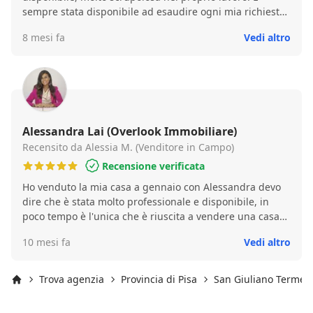
sempre stata disponibile ad esaudire ogni mia richiesta
di sopralluogo (e ne ho fatte tante nei mesi intercorsi tra
8 mesi fa
Vedi altro
la proposta e l'atto) e ci ha trovato anche la per la
ristrutturazione da fare. Molto chiara nell' esporre le
esigenze del venditore ma disponibile e superlativa nell'
essere riuscita a farle poi combaciare con le mie di
acquirente. Tutto questo mi ha portato ad affidarle la
vendita di un immobile dei miei nipoti ed a consigliarla
anche ad altri amici. Alessandra è veramente una
Alessandra Lai (Overlook Immobiliare)
garanzia! Grazie mille
Recensito da Alessia M. (Venditore in Campo)
Recensione verificata
Ho venduto la mia casa a gennaio con Alessandra devo
dire che è stata molto professionale e disponibile, in
poco tempo è l'unica che è riuscita a vendere una casa
molto difficile sul mercato , la contatterò sicuramente
10 mesi fa
Vedi altro
per ogni altra esigenza . Straconsigliataaaaaaa
Trova agenzia
Provincia di Pisa
San Giuliano Terme
Inizio