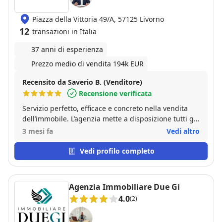
professionalità, ha trovato l'immobile perfetto per
noi in tempi record. ​Se cercate un'agente
Piazza della Vittoria 49/A, 57125 Livorno
immobiliare che unisca competenza e
12
professionalità e rapidità Nicole è la professionista
transazioni in Italia
che fa per voi. Consigliatissima!
37 anni di esperienza
Prezzo medio di vendita 194k EUR
Recensito da Saverio B. (Venditore)
Recensione verificata
Servizio perfetto, efficace e concreto nella vendita
dell’immobile. L’agenzia mette a disposizione tutti gli
strumenti necessari per massimizzare il ritorno sia
3 mesi fa
Vedi altro
economico che temporale della vendita.
Vedi profilo completo
Agenzia Immobiliare Due Gi
4.0
(2)