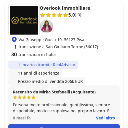
Overlook Immobiliare
5.0
(13)
Via Giuseppe Giusti 10, 56127 Pisa
1
transazione a San Giuliano Terme (56017)
30
transazioni in Italia
1 incarico tramite RealAdvisor
11 anni di esperienza
Prezzo medio di vendita 206k EUR
Recensito da Mirka Stefanelli (Acquirente)
Persona molto professionale, gentilissima, sempre
disponibile, molto scrupolosa nel proprio lavoro. È
sempre stata disponibile ad esaudire ogni mia
8 mesi fa
Vedi altro
richiesta di sopralluogo (e ne ho fatte tante nei mesi