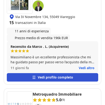
Via IV Novembre 134, 55049 Viareggio
15
transazioni in Italia
11 anni di esperienza
Prezzo medio di vendita 196k EUR
Recensito da Marco . L. (Acquirente)
Massimiliano è un eccellente professionista che mi
ha guidato passo per passo verso l’acquisto della mia
attuale dimora. Lo consiglio a tutti quelli che cercano
11 giorni fa
Vedi altro
professionalità, puntualità, gentilezza, precisione.
Vedi profilo completo
Metroquadro Immobiliare
5.0
(9)