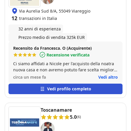
Via Aurelia Sud 8/A, 55049 Viareggio
12
transazioni in Italia
32 anni di esperienza
Prezzo medio di vendita 325k EUR
Recensito da Francesca. O (Acquirente)
Recensione verificata
Ci ​siamo affidati a Nicole per l'acquisto della noatra
nuova casa e non avremo potuto fare scelta migliore.
Fin dal primo incontro si è dimostrata una persona
circa un mese fa
Vedi altro
straordinariamente solare, simpatica e accogliente,
capace di trasformare un momento stressante come
Vedi profilo completo
la ricerca di un immobile in un'esperienza piacevole
e serena. ​In pochissimo tempo ha capito
esattamente di cosa avessimo bisogno e quali
Toscanamare
fossero le nostre reali esigenze, senza farci perdere
5.0
(6)
tempo con proposte senza senso, come spesso
accade. Grazie alla sua efficacia e alla sua grande