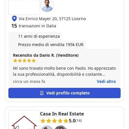
Via Enrico Mayer 20, 57125 Livorno
15
transazioni in Italia
11 anni di esperienza
Prezzo medio di vendita 195k EUR
Recensito da Dario R. (Venditore)
Mi sono trovato molto bene con Paolo. Ho apprezzato
la sua professionalità, disponibilità e costante
presenza durante tutto il percorso della
circa un mese fa
Vedi altro
compravendita. Anche nelle situazioni più delicate si
è dimostrato affidabile e attento, offrendo un
Vedi profilo completo
supporto concreto e puntuale. Ho trovato positivo il
suo approccio serio e competente, unito a una
grande capacità di gestione delle varie fasi che fa
Casa In Real Estate
davvero la differenza in questo settore. Esperienza
5.0
(14)
molto soddisfacente, lo consiglio senza esitazione.