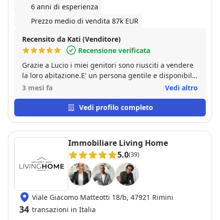
6 anni di esperienza
Prezzo medio di vendita 87k EUR
Recensito da Kati (Venditore)
Recensione verificata
Grazie a Lucio i miei genitori sono riusciti a vendere
la loro abitazione.E' un persona gentile e disponibile
e ci siamo trovati bene.
3 mesi fa
Vedi altro
Vedi profilo completo
Immobiliare Living Home
5.0
(39)
Viale Giacomo Matteotti 18/b, 47921 Rimini
34
transazioni in Italia