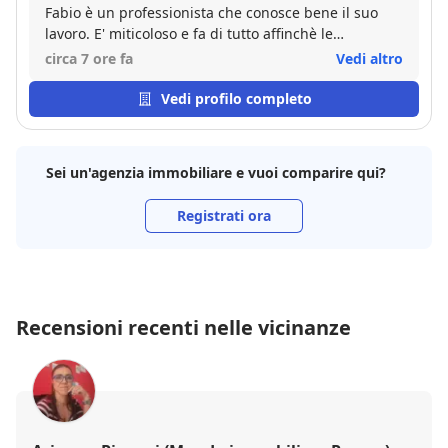
Fabio è un professionista che conosce bene il suo
lavoro. E' miticoloso e fa di tutto affinchè le
operazioni vadano in porto limitando anche quei
circa 7 ore fa
Vedi altro
problemi che inevitabilmente si possono creare nelle
varie trattative. Bravo e affidabile! Assolutamente
Vedi profilo completo
consigliato!
Sei un'agenzia immobiliare e vuoi comparire qui?
Registrati ora
Recensioni recenti nelle vicinanze