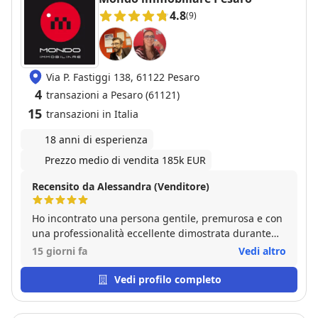
4.8
(9)
Via P. Fastiggi 138, 61122 Pesaro
4
transazioni a Pesaro (61121)
15
transazioni in Italia
18 anni di esperienza
Prezzo medio di vendita 185k EUR
Recensito da Alessandra (Venditore)
Ho incontrato una persona gentile, premurosa e con
una professionalità eccellente dimostrata durante
tutto il percorso della vendita dell'immobile!
15 giorni fa
Vedi altro
Vedi profilo completo