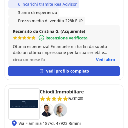
6 incarichi tramite RealAdvisor
3 anni di esperienza
Prezzo medio di vendita 228k EUR
Recensito da Cristina G. (Acquirente)
Recensione verificata
Ottima esperienza! Emanuele mi ha fin da subito
dato un ottima impressione per la sua serietà e
professionalità. Impressione che è stata confermata!
circa un mese fa
Vedi altro
Si è dimostrato molto preparato, disponibile e
sempre pronto a darmi delucidazioni ad ogni mia
Vedi profilo completo
domanda!! Quindi non posso fare altro che
consigliare di affidarsi a lui!!
Chiodi Immobiliare
5.0
(128)
Via Flaminia 187/d, 47923 Rimini