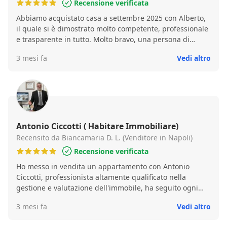
Recensione verificata
Abbiamo acquistato casa a settembre 2025 con Alberto,
il quale si è dimostrato molto competente, professionale
e trasparente in tutto. Molto bravo, una persona di
riferimento in tutto.
3 mesi fa
Vedi altro
Antonio Ciccotti ( Habitare Immobiliare)
Recensito da Biancamaria D. L. (Venditore in Napoli)
Recensione verificata
Ho messo in vendita un appartamento con Antonio
Ciccotti, professionista altamente qualificato nella
gestione e valutazione dell'immobile, ha seguito ogni
singola fase con attenzione e preparazione,ci siamo
3 mesi fa
Vedi altro
trovati bene anche sotto l'aspetto umano. Attenzione e
cura verso il cliente, competenza e preparazione sulle