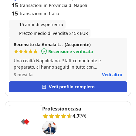
15
transazioni in Provincia di Napoli
15
transazioni in Italia
15 anni di esperienza
Prezzo medio di vendita 215k EUR
Recensito da Annala L. . (Acquirente)
Recensione verificata
Una realtà Napoletana. Staff competente e
preparato, ci hanno seguiti in tutto con
professionalità e garbo. Consigliatissimi. Grazie di
3 mesi fa
Vedi altro
tutto
Vedi profilo completo
Professionecasa
4.7
(89)