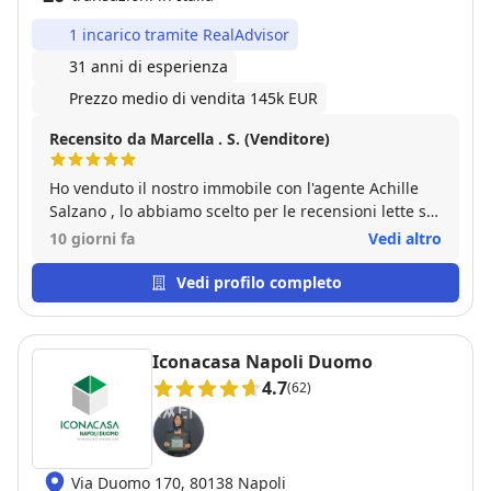
1 incarico tramite RealAdvisor
31 anni di esperienza
Prezzo medio di vendita 145k EUR
Recensito da Marcella . S. (Venditore)
Ho venduto il nostro immobile con l'agente Achille
Salzano , lo abbiamo scelto per le recensioni lette su
Google e dopo il tutto possiamo confermare la sua
10 giorni fa
Vedi altro
ottima professionalità e dedizione per il lavoro e
quindi possiamo confermare tutte le recensioni.
Vedi profilo completo
Ottima esperienza
Iconacasa Napoli Duomo
4.7
(62)
Via Duomo 170, 80138 Napoli