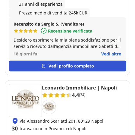
31 anni di esperienza
Prezzo medio di vendita 245k EUR
Recensito da Sergio S. (Venditore)
Recensione verificata
Desidero esprimere la mia piena soddisfazione per il
servizio ricevuto dall'agenzia immobiliare Gabetti di
Via Arenaccia, Napoli. In tempi davvero brevi sono
18 giorni fa
Vedi altro
riusciti a soddisfare tutte le mie aspettative portando
a termine la vendita della mia casa con grande
Vedi profilo completo
professionalità, competenza e trasparenza. Un
ringraziamento particolare va al responsabile
Maurizio Palumbo, una persona estremamente
Leonardo Immobiliare | Napoli
disponibile, sempre presente e pronta a fornire
4.4
(34)
supporto e consigli in ogni fase della trattativa.
Inoltre, desidero sottolineare la cortesia e la
professionalità della segreteria, in particolare della
sig.ra Floriana, che rappresenta il primo contatto con
Via Alessandro Scarlatti 201, 80129 Napoli
l'agenzia e che mi ha accolto con gentilezza,
30
disponibilità e attenzione alle mie esigenze.
transazioni in Provincia di Napoli
Consiglio vivamente questa agenzia a chiunque