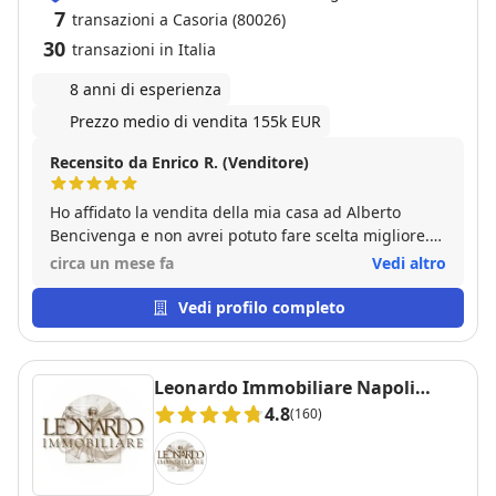
7
transazioni a Casoria (80026)
30
transazioni in Italia
8 anni di esperienza
Prezzo medio di vendita 155k EUR
Recensito da Enrico R. (Venditore)
Ho affidato la vendita della mia casa ad Alberto
Bencivenga e non avrei potuto fare scelta migliore.
Si è dimostrato un professionista serio, competente
circa un mese fa
Vedi altro
e costantemente attento a ogni dettaglio. Grazie alla
sua profonda conoscenza del mercato e a una
Vedi profilo completo
strategia di vendita impeccabile, siamo riusciti a
concludere l'operazione in tempi brevi e alle migliori
condizioni possibili. Sempre disponibile e
Leonardo Immobiliare Napoli
trasparente, ha gestito ogni fase della trattativa
Centro
4.8
(160)
azzerando qualsiasi stress. Lo raccomando
vivamente a chiunque cerchi un servizio eccellente.