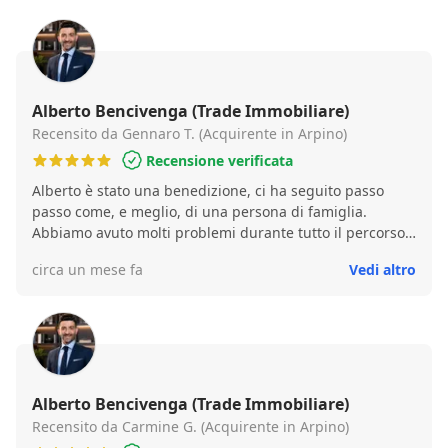
Alberto Bencivenga (Trade Immobiliare)
Recensito da Gennaro T. (Acquirente in Arpino)
Recensione verificata
Alberto è stato una benedizione, ci ha seguito passo
passo come, e meglio, di una persona di famiglia.
Abbiamo avuto molti problemi durante tutto il percorso
che ci ha portato alla fine ad acquistare l’immobile e
circa un mese fa
Vedi altro
Alberto se n’è fatto carico come se tutto questo lo
riguardasse personalmente. È una persona dotata di un
empatia unica oltre che ad essere un professionista
esemplare e preparatissimo. Non riusciremo mai a
ringraziarlo abbastanza per come ci ha seguito. Se
dovessi scegliere a chi affidare, in futuro, un immobile
per venderlo, non avrei dubbi a chi affidarlo, chiamerei
Alberto Bencivenga (Trade Immobiliare)
subito Alberto.
Recensito da Carmine G. (Acquirente in Arpino)