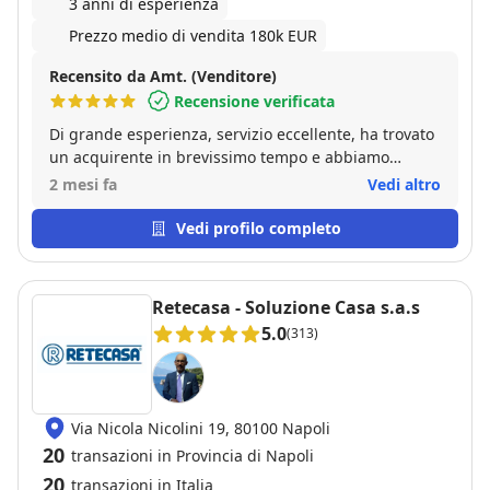
3 anni di esperienza
Prezzo medio di vendita 180k EUR
Recensito da Amt. (Venditore)
Recensione verificata
Di grande esperienza, servizio eccellente, ha trovato
un acquirente in brevissimo tempo e abbiamo
venduto sostanzialmente al prezzo richiesto.
2 mesi fa
Vedi altro
Discreto e disponibile, rapido nel risolvere intoppi e
trovare soluzioni
Vedi profilo completo
Retecasa - Soluzione Casa s.a.s
5.0
(313)
Via Nicola Nicolini 19, 80100 Napoli
20
transazioni in Provincia di Napoli
20
transazioni in Italia