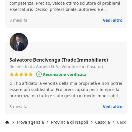
competenza. Preciso, veloce ottimo solutore di problemi
e seccature. Deciso, professionale, autorevole e
generoso. Consiglio vivamente il farsi aiutare dal signor
3 mesi fa
Vedi altro
Fabio. Posso solo congratularmi ed esprimere tutto il mio
apprezzamento e ringraziamento per la personale
esperienza vissuta con lui.
Salvatore Bencivenga (Trade Immobiliare)
Recensito da Angela D. V. (Venditore in Casoria)
Recensione verificata
Gli ho affidato la vendita della mia proprietà e non potrei
essere più soddisfatta. Ero preoccupata per i tempi e la
burocrazia ma tutto è stato gestito in modo impeccabile.
Sono stata seguita passo dopo passo dalla vendita fino al
3 mesi fa
Vedi altro
rogito notarile. C'è stata comunicazione costante,
trasparenza nelle trattative, puntualità, serietà e un
supporto costante fino alle fasi finali. Casa venduta in
Trova agenzia
Provincia di Napoli
Casoria
Casoria
una settimana al prezzo desiderato e senza alcun stress.
Inizio